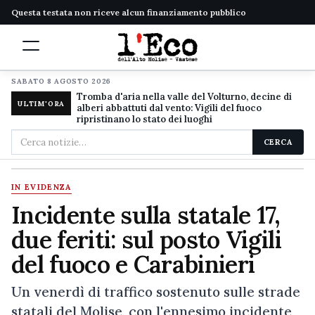
Questa testata non riceve alcun finanziamento pubblico
SABATO 8 AGOSTO 2026
Tromba d'aria nella valle del Volturno, decine di
ULTIM'ORA
alberi abbattuti dal vento: Vigili del fuoco
ripristinano lo stato dei luoghi
Cerca
CERCA
nel
sito
IN EVIDENZA
Incidente sulla statale 17,
due feriti: sul posto Vigili
del fuoco e Carabinieri
Un venerdì di traffico sostenuto sulle strade
statali del Molise, con l'ennesimo incidente