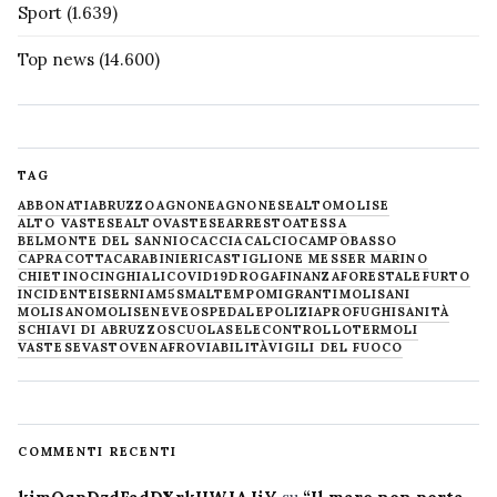
Sport
(1.639)
Top news
(14.600)
TAG
ABBONATI
ABRUZZO
AGNONE
AGNONESE
ALTOMOLISE
ALTO VASTESE
ALTOVASTESE
ARRESTO
ATESSA
BELMONTE DEL SANNIO
CACCIA
CALCIO
CAMPOBASSO
CAPRACOTTA
CARABINIERI
CASTIGLIONE MESSER MARINO
CHIETINO
CINGHIALI
COVID19
DROGA
FINANZA
FORESTALE
FURTO
INCIDENTE
ISERNIA
M5S
MALTEMPO
MIGRANTI
MOLISANI
MOLISANO
MOLISE
NEVE
OSPEDALE
POLIZIA
PROFUGHI
SANITÀ
SCHIAVI DI ABRUZZO
SCUOLA
SELECONTROLLO
TERMOLI
VASTESE
VASTO
VENAFRO
VIABILITÀ
VIGILI DEL FUOCO
COMMENTI RECENTI