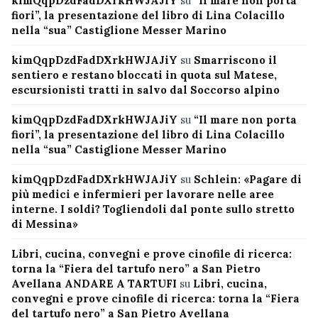
kimQqpDzdFadDXrkHWJAJiY
su
“Il mare non porta
fiori”, la presentazione del libro di Lina Colacillo
nella “sua” Castiglione Messer Marino
kimQqpDzdFadDXrkHWJAJiY
su
Smarriscono il
sentiero e restano bloccati in quota sul Matese,
escursionisti tratti in salvo dal Soccorso alpino
kimQqpDzdFadDXrkHWJAJiY
su
“Il mare non porta
fiori”, la presentazione del libro di Lina Colacillo
nella “sua” Castiglione Messer Marino
kimQqpDzdFadDXrkHWJAJiY
su
Schlein: «Pagare di
più medici e infermieri per lavorare nelle aree
interne. I soldi? Togliendoli dal ponte sullo stretto
di Messina»
Libri, cucina, convegni e prove cinofile di ricerca:
torna la “Fiera del tartufo nero” a San Pietro
Avellana ANDARE A TARTUFI
su
Libri, cucina,
convegni e prove cinofile di ricerca: torna la “Fiera
del tartufo nero” a San Pietro Avellana