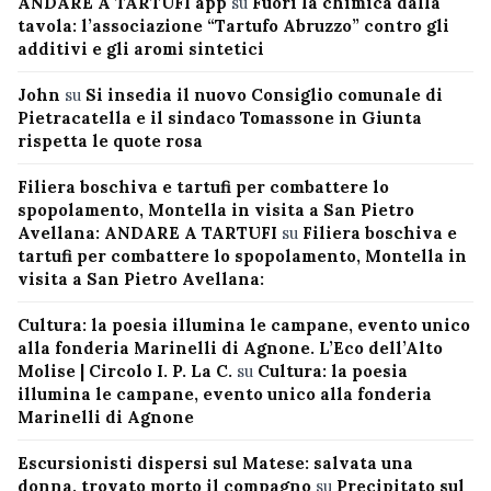
ANDARE A TARTUFI app
su
Fuori la chimica dalla
tavola: l’associazione “Tartufo Abruzzo” contro gli
additivi e gli aromi sintetici
John
su
Si insedia il nuovo Consiglio comunale di
Pietracatella e il sindaco Tomassone in Giunta
rispetta le quote rosa
Filiera boschiva e tartufi per combattere lo
spopolamento, Montella in visita a San Pietro
Avellana: ANDARE A TARTUFI
su
Filiera boschiva e
tartufi per combattere lo spopolamento, Montella in
visita a San Pietro Avellana:
Cultura: la poesia illumina le campane, evento unico
alla fonderia Marinelli di Agnone. L’Eco dell’Alto
Molise | Circolo I. P. La C.
su
Cultura: la poesia
illumina le campane, evento unico alla fonderia
Marinelli di Agnone
Escursionisti dispersi sul Matese: salvata una
donna, trovato morto il compagno
su
Precipitato sul