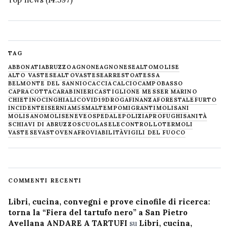
TAG
ABBONATI
ABRUZZO
AGNONE
AGNONESE
ALTOMOLISE
ALTO VASTESE
ALTOVASTESE
ARRESTO
ATESSA
BELMONTE DEL SANNIO
CACCIA
CALCIO
CAMPOBASSO
CAPRACOTTA
CARABINIERI
CASTIGLIONE MESSER MARINO
CHIETINO
CINGHIALI
COVID19
DROGA
FINANZA
FORESTALE
FURTO
INCIDENTE
ISERNIA
M5S
MALTEMPO
MIGRANTI
MOLISANI
MOLISANO
MOLISE
NEVE
OSPEDALE
POLIZIA
PROFUGHI
SANITÀ
SCHIAVI DI ABRUZZO
SCUOLA
SELECONTROLLO
TERMOLI
VASTESE
VASTO
VENAFRO
VIABILITÀ
VIGILI DEL FUOCO
COMMENTI RECENTI
Libri, cucina, convegni e prove cinofile di ricerca:
torna la “Fiera del tartufo nero” a San Pietro
Avellana ANDARE A TARTUFI
su
Libri, cucina,