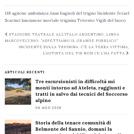
118
agnone
ambulanza
Anas
bagnoli del trigno
Incidente
Jezael
Scarinci
lancianese
mortale
trignina
Trivento
Vigili del fuoco
Navigazione
STAGIONE TEATRALE ALL’ITALO ARGENTINO, LINDA
post
MARCOVECCHIO: “ASPETTIAMO IL GRANDE PUBBLICO”
INCIDENTE SULLA TRIGNINA: C’È LA TERZA VITTIMA,
L’AUTISTA DEL TIR NON CE L’HA FATTA
ARTICOLI RECENTI
Tre escursionisti in difficoltà sui
monti intorno ad Ateleta, raggiunti e
tratti in salvo dai tecnici del Soccorso
alpino
06 AGO 2026
Storia della tenace comunità di
Belmonte del Sannio, domani la