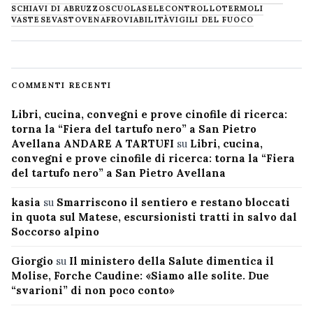
SCHIAVI DI ABRUZZO
SCUOLA
SELECONTROLLO
TERMOLI
VASTESE
VASTO
VENAFRO
VIABILITÀ
VIGILI DEL FUOCO
COMMENTI RECENTI
Libri, cucina, convegni e prove cinofile di ricerca:
torna la “Fiera del tartufo nero” a San Pietro
Avellana ANDARE A TARTUFI
su
Libri, cucina,
convegni e prove cinofile di ricerca: torna la “Fiera
del tartufo nero” a San Pietro Avellana
kasia
su
Smarriscono il sentiero e restano bloccati
in quota sul Matese, escursionisti tratti in salvo dal
Soccorso alpino
Giorgio
su
Il ministero della Salute dimentica il
Molise, Forche Caudine: «Siamo alle solite. Due
“svarioni” di non poco conto»