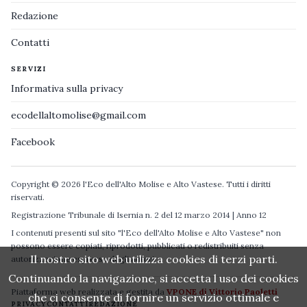
Redazione
Contatti
SERVIZI
Informativa sulla privacy
ecodellaltomolise@gmail.com
Facebook
Copyright © 2026 l'Eco dell'Alto Molise e Alto Vastese. Tutti i diritti
riservati.
Registrazione Tribunale di Isernia n. 2 del 12 marzo 2014 | Anno 12
I contenuti presenti sul sito "l'Eco dell'Alto Molise e Alto Vastese" non
possono essere copiati, riprodotti, pubblicati o redistribuiti senza
Il nostro sito web utilizza cookies di terzi parti.
autorizzazione espressa degli autori.
Continuando la navigazione, si accetta l uso dei cookies
Piattaforma web realizzata e gestita da
VPONE di Vittorio Paoletti
che ci consente di fornire un servizio ottimale e
PRIVACY
CONTATTI
REDAZIONE