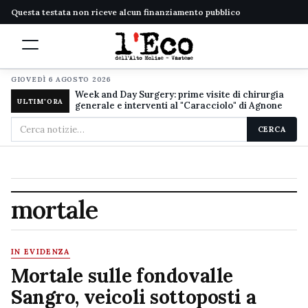
Questa testata non riceve alcun finanziamento pubblico
GIOVEDÌ 6 AGOSTO 2026
Week and Day Surgery: prime visite di chirurgia
ULTIM'ORA
generale e interventi al "Caracciolo" di Agnone
Cerca
CERCA
nel
sito
mortale
IN EVIDENZA
Mortale sulle fondovalle
Sangro, veicoli sottoposti a