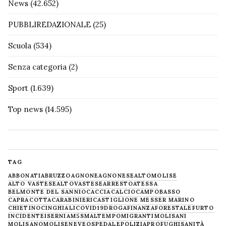
News
(42.652)
PUBBLIREDAZIONALE
(25)
Scuola
(534)
Senza categoria
(2)
Sport
(1.639)
Top news
(14.595)
TAG
ABBONATI
ABRUZZO
AGNONE
AGNONESE
ALTOMOLISE
ALTO VASTESE
ALTOVASTESE
ARRESTO
ATESSA
BELMONTE DEL SANNIO
CACCIA
CALCIO
CAMPOBASSO
CAPRACOTTA
CARABINIERI
CASTIGLIONE MESSER MARINO
CHIETINO
CINGHIALI
COVID19
DROGA
FINANZA
FORESTALE
FURTO
INCIDENTE
ISERNIA
M5S
MALTEMPO
MIGRANTI
MOLISANI
MOLISANO
MOLISE
NEVE
OSPEDALE
POLIZIA
PROFUGHI
SANITÀ