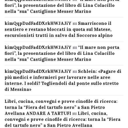
fiori”, la presentazione del libro di Lina Colacillo
nella “sua” Castiglione Messer Marino
kimQqpDzdFadDXrkHWJAJiY
su
Smarriscono il
sentiero e restano bloccati in quota sul Matese,
escursionisti tratti in salvo dal Soccorso alpino
kimQqpDzdFadDXrkHWJAJiY
su
“Il mare non porta
fiori”, la presentazione del libro di Lina Colacillo
nella “sua” Castiglione Messer Marino
kimQqpDzdFadDXrkHWJAJiY
su
Schlein: «Pagare di
più medici e infermieri per lavorare nelle aree
interne. I soldi? Togliendoli dal ponte sullo stretto
di Messina»
Libri, cucina, convegni e prove cinofile di ricerca:
torna la “Fiera del tartufo nero” a San Pietro
Avellana ANDARE A TARTUFI
su
Libri, cucina,
convegni e prove cinofile di ricerca: torna la “Fiera
del tartufo nero” a San Pietro Avellana