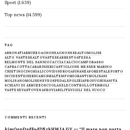
Sport
(1.639)
Top news
(14.599)
TAG
ABBONATI
ABRUZZO
AGNONE
AGNONESE
ALTOMOLISE
ALTO VASTESE
ALTOVASTESE
ARRESTO
ATESSA
BELMONTE DEL SANNIO
CACCIA
CALCIO
CAMPOBASSO
CAPRACOTTA
CARABINIERI
CASTIGLIONE MESSER MARINO
CHIETINO
CINGHIALI
COVID19
DROGA
FINANZA
FORESTALE
FURTO
INCIDENTE
ISERNIA
M5S
MALTEMPO
MIGRANTI
MOLISANI
MOLISANO
MOLISE
NEVE
OSPEDALE
POLIZIA
PROFUGHI
SANITÀ
SCHIAVI DI ABRUZZO
SCUOLA
SELECONTROLLO
TERMOLI
VASTESE
VASTO
VENAFRO
VIABILITÀ
VIGILI DEL FUOCO
COMMENTI RECENTI
kimQqpDzdFadDXrkHWJAJiY
su
“Il mare non porta