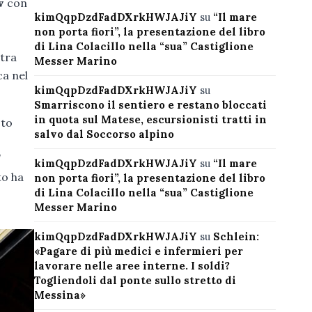
v
con
kimQqpDzdFadDXrkHWJAJiY
su
“Il mare
non porta fiori”, la presentazione del libro
di Lina Colacillo nella “sua” Castiglione
stra
Messer Marino
ca nel
kimQqpDzdFadDXrkHWJAJiY
su
Smarriscono il sentiero e restano bloccati
in quota sul Matese, escursionisti tratti in
sto
salvo dal Soccorso alpino
kimQqpDzdFadDXrkHWJAJiY
su
“Il mare
to ha
non porta fiori”, la presentazione del libro
di Lina Colacillo nella “sua” Castiglione
Messer Marino
kimQqpDzdFadDXrkHWJAJiY
su
Schlein:
«Pagare di più medici e infermieri per
lavorare nelle aree interne. I soldi?
Togliendoli dal ponte sullo stretto di
Messina»