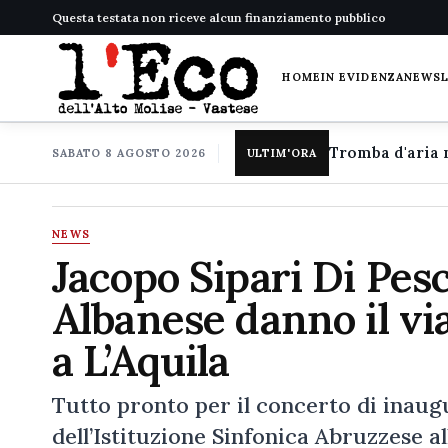
Questa testata non riceve alcun finanziamento pubblico
HOME
IN EVIDENZA
NEWS
SABATO 8 AGOSTO 2026
ULTIM'ORA
NEWS
Jacopo Sipari Di Pes
Albanese danno il via
a L’Aquila
Tutto pronto per il concerto di inaug
dell’Istituzione Sinfonica Abruzzese a