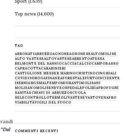
Sport
(1.639)
Top news
(14.600)
TAG
ABBONATI
ABRUZZO
AGNONE
AGNONESE
ALTOMOLISE
ALTO VASTESE
ALTOVASTESE
ARRESTO
ATESSA
BELMONTE DEL SANNIO
CACCIA
CALCIO
CAMPOBASSO
CAPRACOTTA
CARABINIERI
CASTIGLIONE MESSER MARINO
CHIETINO
CINGHIALI
COVID19
DROGA
FINANZA
FORESTALE
FURTO
INCIDENTE
ISERNIA
M5S
MALTEMPO
MIGRANTI
MOLISANI
MOLISANO
MOLISE
NEVE
OSPEDALE
POLIZIA
PROFUGHI
SANITÀ
SCHIAVI DI ABRUZZO
SCUOLA
SELECONTROLLO
TERMOLI
VASTESE
VASTO
VENAFRO
VIABILITÀ
VIGILI DEL FUOCO
grandi
 “Dal
COMMENTI RECENTI