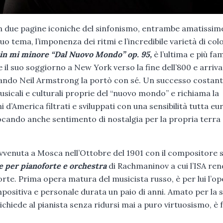
due pagine iconiche del sinfonismo, entrambe amatissime
uo tema, l’imponenza dei ritmi e l’incredibile varietà di col
9 in mi minore “Dal Nuovo Mondo” op. 95,
è l’ultima e più f
l suo soggiorno a New York verso la fine dell’800 e arriva
quando Neil Armstrong la portò con sé. Un successo costant
usicali e culturali proprie del “nuovo mondo” e richiama la
i d’America filtrati e sviluppati con una sensibilità tutta e
vocando anche sentimento di nostalgia per la propria terra
avvenuta a Mosca nell’Ottobre del 1901 con il compositore 
e per pianoforte e orchestra
di Rachmaninov a cui l’ISA re
orte. Prima opera matura del musicista russo, è per lui l’o
mpositiva e personale durata un paio di anni. Amato per la 
chiede al pianista senza ridursi mai a puro virtuosismo, è f