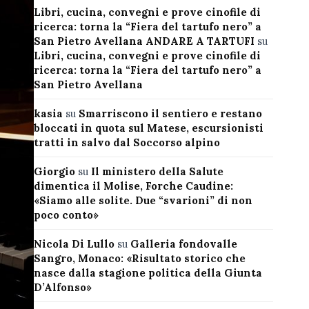
Libri, cucina, convegni e prove cinofile di
ricerca: torna la “Fiera del tartufo nero” a
San Pietro Avellana ANDARE A TARTUFI
su
Libri, cucina, convegni e prove cinofile di
ricerca: torna la “Fiera del tartufo nero” a
San Pietro Avellana
kasia
su
Smarriscono il sentiero e restano
bloccati in quota sul Matese, escursionisti
tratti in salvo dal Soccorso alpino
Giorgio
su
Il ministero della Salute
dimentica il Molise, Forche Caudine:
«Siamo alle solite. Due “svarioni” di non
poco conto»
Nicola Di Lullo
su
Galleria fondovalle
Sangro, Monaco: «Risultato storico che
nasce dalla stagione politica della Giunta
D’Alfonso»