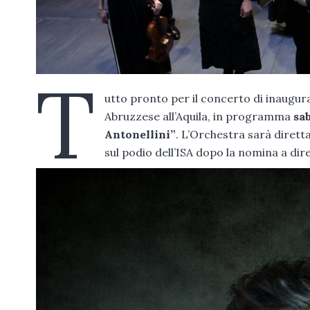
T
utto pronto per il concerto di inaugura
Abruzzese all’Aquila, in programma
sab
Antonellini”
. L’Orchestra sarà dirett
sul podio dell’ISA dopo la nomina a dir