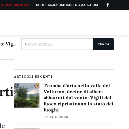
CCOUNT PREMIUM
ECODELLALTOMOLISE@GMAIL.COM
Cerca
Tromba d'aria nella valle del Volturno, decine di alberi abbattuti dal vento: Vigili del fuoco ripristinano lo stato dei luoghi
CERCA
nel
sito
ARTICOLI RECENTI
Tromba d’aria nella valle del
rti
Volturno, decine di alberi
abbattuti dal vento: Vigili del
fuoco ripristinano lo stato dei
luoghi
07 AGO 2026
le