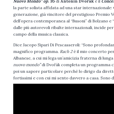
Nuovo Mondo” op. 95
di
Antonin Dvořák
e il
Concer
la parte solista affidata ad una star internazionale:
generazione, già vincitore del prestigioso Premio V
dell’opera contemporanea al “Busoni” di Bolzano e “
dalle più autorevoli ribalte internazionali, incide
campo della musica classica.
Dice Jacopo Sipari Di Pescasseroli: “Sono profonda
magnifico programma.
Rach 2
è il mio concerto per
Albanese, a cui mi lega un’amicizia fraterna di lunga d
nuovo mondo”
di Dvořák completa un programma che
poi un sapore particolare perché lo dirigo da diret
fortissimi e con cui mi sento davvero a casa. Sono d