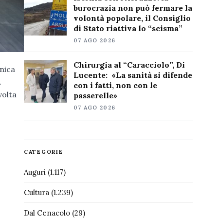
burocrazia non può fermare la
volontà popolare, il Consiglio
di Stato riattiva lo “scisma”
07 AGO 2026
Chirurgia al “Caracciolo”, Di
onica
Lucente: «La sanità si difende
.
con i fatti, non con le
volta
passerelle»
07 AGO 2026
CATEGORIE
Auguri
(1.117)
Cultura
(1.239)
Dal Cenacolo
(29)