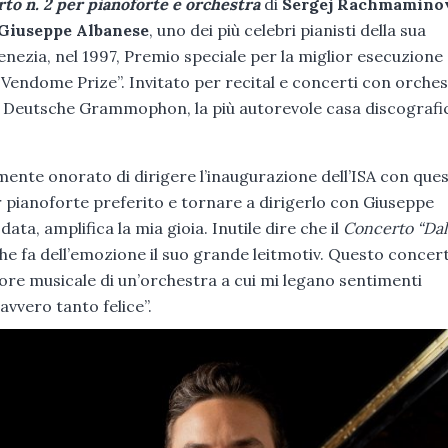
to n. 2 per pianoforte e orchestra
di
Sergej Rachmamino
Giuseppe Albanese
, uno dei più celebri pianisti della sua
enezia, nel 1997, Premio speciale per la miglior esecuzione
Vendome Prize”. Invitato per recital e concerti con orche
 per Deutsche Grammophon, la più autorevole casa discografi
mente onorato di dirigere l’inaugurazione dell’ISA con que
 pianoforte preferito e tornare a dirigerlo con Giuseppe
ata, amplifica la mia gioia. Inutile dire che il
Concerto “Dal
 fa dell’emozione il suo grande leitmotiv. Questo concer
tore musicale di un’orchestra a cui mi legano sentimenti
avvero tanto felice”.