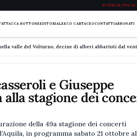
ACCEDI AL TUO A
L'ATTACCA BOTTONE
EDITORIALE
ECO CARTACEO
CONTATTI
ABBONATI
casseroli e Giuseppe
 alla stagione dei conce
urazione della 49a stagione dei concerti
ll’Aquila, in programma sabato 21 ottobre al