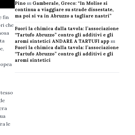
Pino
su
Gamberale, Greco: “In Molise si
continua a viaggiare su strade dissestate,
ma poi si va in Abruzzo a tagliare nastri”
 fin
ori che
Fuori la chimica dalla tavola: l’associazione
amosa
“Tartufo Abruzzo” contro gli additivi e gli
ta
aromi sintetici ANDARE A TARTUFI app
su
Fuori la chimica dalla tavola: l’associazione
e,
“Tartufo Abruzzo” contro gli additivi e gli
aromi sintetici
uropea
stesso
nde
pera
sua
ra le