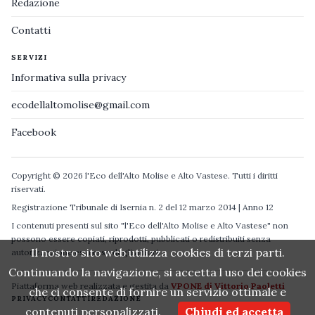
Redazione
Contatti
SERVIZI
Informativa sulla privacy
ecodellaltomolise@gmail.com
Facebook
Copyright © 2026 l'Eco dell'Alto Molise e Alto Vastese. Tutti i diritti
riservati.
Registrazione Tribunale di Isernia n. 2 del 12 marzo 2014 | Anno 12
I contenuti presenti sul sito "l'Eco dell'Alto Molise e Alto Vastese" non
possono essere copiati, riprodotti, pubblicati o redistribuiti senza
Il nostro sito web utilizza cookies di terzi parti.
autorizzazione espressa degli autori.
Continuando la navigazione, si accetta l uso dei cookies
Piattaforma web realizzata e gestita da
VPONE di Vittorio Paoletti
che ci consente di fornire un servizio ottimale e
PRIVACY
CONTATTI
REDAZIONE
contenuti personalizzati.
Chiudi ed accetta