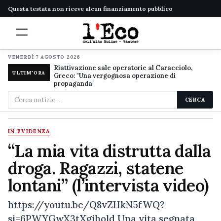
Questa testata non riceve alcun finanziamento pubblico
VENERDÌ 7 AGOSTO 2026
Riattivazione sale operatorie al Caracciolo,
ULTIM'ORA
Greco: "Una vergognosa operazione di
propaganda"
Cerca
CERCA
nel
sito
IN EVIDENZA
“La mia vita distrutta dalla
droga. Ragazzi, statene
lontani” (l’intervista video)
https://youtu.be/Q8vZHkN5fWQ?
si=6PWYGwX3tXgihold Una vita segnata