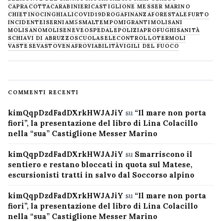
CAPRACOTTA
CARABINIERI
CASTIGLIONE MESSER MARINO
CHIETINO
CINGHIALI
COVID19
DROGA
FINANZA
FORESTALE
FURTO
INCIDENTE
ISERNIA
M5S
MALTEMPO
MIGRANTI
MOLISANI
MOLISANO
MOLISE
NEVE
OSPEDALE
POLIZIA
PROFUGHI
SANITÀ
SCHIAVI DI ABRUZZO
SCUOLA
SELECONTROLLO
TERMOLI
VASTESE
VASTO
VENAFRO
VIABILITÀ
VIGILI DEL FUOCO
COMMENTI RECENTI
kimQqpDzdFadDXrkHWJAJiY
su
“Il mare non porta
fiori”, la presentazione del libro di Lina Colacillo
nella “sua” Castiglione Messer Marino
kimQqpDzdFadDXrkHWJAJiY
su
Smarriscono il
sentiero e restano bloccati in quota sul Matese,
escursionisti tratti in salvo dal Soccorso alpino
kimQqpDzdFadDXrkHWJAJiY
su
“Il mare non porta
fiori”, la presentazione del libro di Lina Colacillo
nella “sua” Castiglione Messer Marino