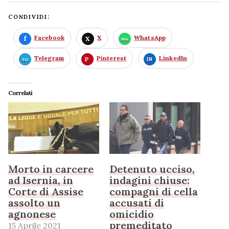
CONDIVIDI:
Facebook
X
WhatsApp
Telegram
Pinterest
LinkedIn
Correlati
Morto in carcere
Detenuto ucciso,
ad Isernia, in
indagini chiuse:
Corte di Assise
compagni di cella
assolto un
accusati di
agnonese
omicidio
premeditato
15 Aprile 2021