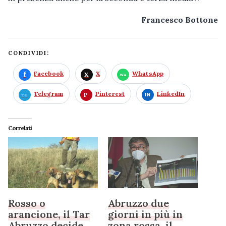
Francesco Bottone
CONDIVIDI:
Facebook
X
WhatsApp
Telegram
Pinterest
LinkedIn
Correlati
Rosso o
Abruzzo due
arancione, il Tar
giorni in più in
Abruzzo decide
zona rossa, il