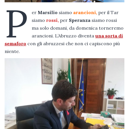
P
er
Marsilio
siamo
arancioni,
per il Tar
siamo
rossi,
per
Speranza
siamo rossi
ma solo domani, da domenica torneremo
arancioni. L’Abruzzo diventa
una sorta di
semaforo
con gli abruzzesi che non ci capiscono più
niente.