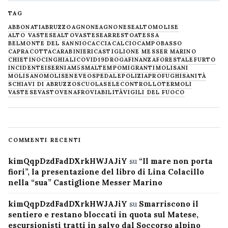
TAG
ABBONATI
ABRUZZO
AGNONE
AGNONESE
ALTOMOLISE
ALTO VASTESE
ALTOVASTESE
ARRESTO
ATESSA
BELMONTE DEL SANNIO
CACCIA
CALCIO
CAMPOBASSO
CAPRACOTTA
CARABINIERI
CASTIGLIONE MESSER MARINO
CHIETINO
CINGHIALI
COVID19
DROGA
FINANZA
FORESTALE
FURTO
INCIDENTE
ISERNIA
M5S
MALTEMPO
MIGRANTI
MOLISANI
MOLISANO
MOLISE
NEVE
OSPEDALE
POLIZIA
PROFUGHI
SANITÀ
SCHIAVI DI ABRUZZO
SCUOLA
SELECONTROLLO
TERMOLI
VASTESE
VASTO
VENAFRO
VIABILITÀ
VIGILI DEL FUOCO
COMMENTI RECENTI
kimQqpDzdFadDXrkHWJAJiY
su
“Il mare non porta
fiori”, la presentazione del libro di Lina Colacillo
nella “sua” Castiglione Messer Marino
kimQqpDzdFadDXrkHWJAJiY
su
Smarriscono il
sentiero e restano bloccati in quota sul Matese,
escursionisti tratti in salvo dal Soccorso alpino