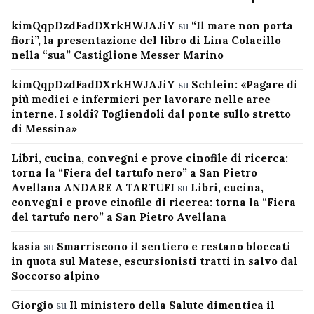
kimQqpDzdFadDXrkHWJAJiY
su
“Il mare non porta
fiori”, la presentazione del libro di Lina Colacillo
nella “sua” Castiglione Messer Marino
kimQqpDzdFadDXrkHWJAJiY
su
Schlein: «Pagare di
più medici e infermieri per lavorare nelle aree
interne. I soldi? Togliendoli dal ponte sullo stretto
di Messina»
Libri, cucina, convegni e prove cinofile di ricerca:
torna la “Fiera del tartufo nero” a San Pietro
Avellana ANDARE A TARTUFI
su
Libri, cucina,
convegni e prove cinofile di ricerca: torna la “Fiera
del tartufo nero” a San Pietro Avellana
kasia
su
Smarriscono il sentiero e restano bloccati
in quota sul Matese, escursionisti tratti in salvo dal
Soccorso alpino
Giorgio
su
Il ministero della Salute dimentica il