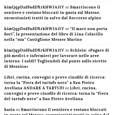
kimQqpDzdFadDXrkHWJAJiY
su
Smarriscono il
sentiero e restano bloccati in quota sul Matese,
escursionisti tratti in salvo dal Soccorso alpino
kimQqpDzdFadDXrkHWJAJiY
su
“Il mare non porta
fiori”, la presentazione del libro di Lina Colacillo
nella “sua” Castiglione Messer Marino
kimQqpDzdFadDXrkHWJAJiY
su
Schlein: «Pagare di
più medici e infermieri per lavorare nelle aree
interne. I soldi? Togliendoli dal ponte sullo stretto
di Messina»
Libri, cucina, convegni e prove cinofile di ricerca:
torna la “Fiera del tartufo nero” a San Pietro
Avellana ANDARE A TARTUFI
su
Libri, cucina,
convegni e prove cinofile di ricerca: torna la “Fiera
del tartufo nero” a San Pietro Avellana
kasia
su
Smarriscono il sentiero e restano bloccati
in quota sul Matese, escursionisti tratti in salvo dal