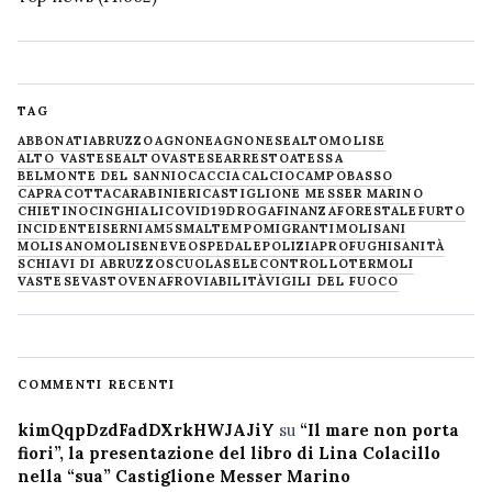
TAG
ABBONATI
ABRUZZO
AGNONE
AGNONESE
ALTOMOLISE
ALTO VASTESE
ALTOVASTESE
ARRESTO
ATESSA
BELMONTE DEL SANNIO
CACCIA
CALCIO
CAMPOBASSO
CAPRACOTTA
CARABINIERI
CASTIGLIONE MESSER MARINO
CHIETINO
CINGHIALI
COVID19
DROGA
FINANZA
FORESTALE
FURTO
INCIDENTE
ISERNIA
M5S
MALTEMPO
MIGRANTI
MOLISANI
MOLISANO
MOLISE
NEVE
OSPEDALE
POLIZIA
PROFUGHI
SANITÀ
SCHIAVI DI ABRUZZO
SCUOLA
SELECONTROLLO
TERMOLI
VASTESE
VASTO
VENAFRO
VIABILITÀ
VIGILI DEL FUOCO
COMMENTI RECENTI
kimQqpDzdFadDXrkHWJAJiY
su
“Il mare non porta
fiori”, la presentazione del libro di Lina Colacillo
nella “sua” Castiglione Messer Marino