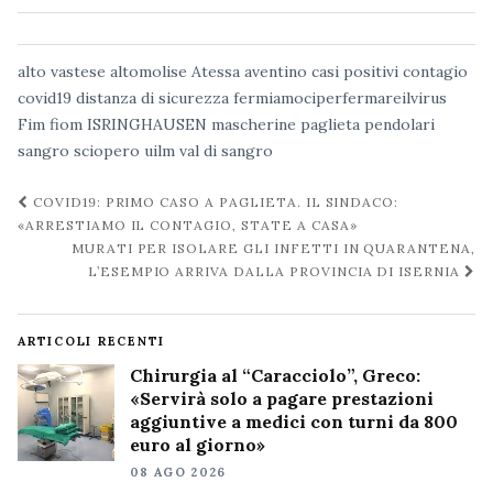
alto vastese
altomolise
Atessa
aventino
casi positivi
contagio
covid19
distanza di sicurezza
fermiamociperfermareilvirus
Fim
fiom
ISRINGHAUSEN
mascherine
paglieta
pendolari
sangro
sciopero
uilm
val di sangro
Navigazione
COVID19: PRIMO CASO A PAGLIETA. IL SINDACO:
post
«ARRESTIAMO IL CONTAGIO, STATE A CASA»
MURATI PER ISOLARE GLI INFETTI IN QUARANTENA,
L’ESEMPIO ARRIVA DALLA PROVINCIA DI ISERNIA
ARTICOLI RECENTI
Chirurgia al “Caracciolo”, Greco:
«Servirà solo a pagare prestazioni
aggiuntive a medici con turni da 800
euro al giorno»
08 AGO 2026