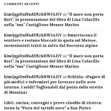
COMMENTI RECENTI
kimQqpDzdFadDXrkHWJAJiY
su
“Il mare non porta
fiori”, la presentazione del libro di Lina Colacillo
nella “sua” Castiglione Messer Marino
kimQqpDzdFadDXrkHWJAJiY
su
Smarriscono il
sentiero e restano bloccati in quota sul Matese,
escursionisti tratti in salvo dal Soccorso alpino
kimQqpDzdFadDXrkHWJAJiY
su
“Il mare non porta
fiori”, la presentazione del libro di Lina Colacillo
nella “sua” Castiglione Messer Marino
kimQqpDzdFadDXrkHWJAJiY
su
Schlein: «Pagare di
più medici e infermieri per lavorare nelle aree
interne. I soldi? Togliendoli dal ponte sullo stretto
di Messina»
Libri, cucina, convegni e prove cinofile di ricerca:
torna la “Fiera del tartufo nero” a San Pietro