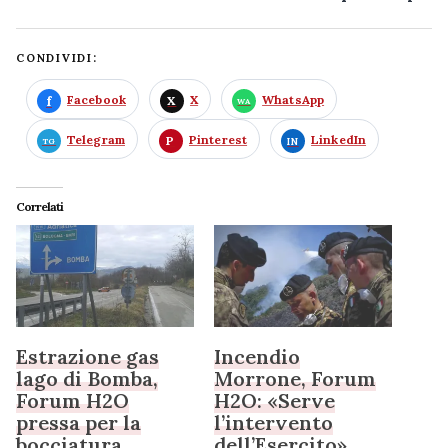
CONDIVIDI:
Facebook
X
WhatsApp
Telegram
Pinterest
LinkedIn
Correlati
Estrazione gas
Incendio
lago di Bomba,
Morrone, Forum
Forum H2O
H2O: «Serve
pressa per la
l’intervento
bocciatura
dell’Esercito»