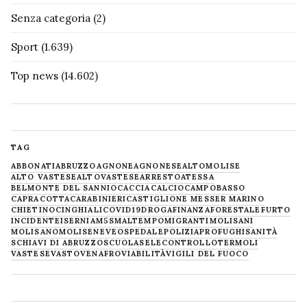
Senza categoria
(2)
Sport
(1.639)
Top news
(14.602)
TAG
ABBONATI
ABRUZZO
AGNONE
AGNONESE
ALTOMOLISE
ALTO VASTESE
ALTOVASTESE
ARRESTO
ATESSA
BELMONTE DEL SANNIO
CACCIA
CALCIO
CAMPOBASSO
CAPRACOTTA
CARABINIERI
CASTIGLIONE MESSER MARINO
CHIETINO
CINGHIALI
COVID19
DROGA
FINANZA
FORESTALE
FURTO
INCIDENTE
ISERNIA
M5S
MALTEMPO
MIGRANTI
MOLISANI
MOLISANO
MOLISE
NEVE
OSPEDALE
POLIZIA
PROFUGHI
SANITÀ
SCHIAVI DI ABRUZZO
SCUOLA
SELECONTROLLO
TERMOLI
VASTESE
VASTO
VENAFRO
VIABILITÀ
VIGILI DEL FUOCO