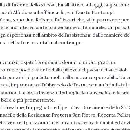
 diffusione dello stesso, ha all’attivo, ad oggi, la gestione 
quel di Alfedena ad affiancarlo, vi è Fausto Bontempi.
edena, sono due, Roberta Pellizzari che, si fa portavoce per
ncere una interessante propensione al femminile. Un passa
unga esperienza nell’ambito dell’assistenza, dalle maniere dol
 così delicato e incantato al contempo.
entisei ospiti fra uomini e donne, con vari gradi di
verde e poco distante dalla piazza del paese dei selciaioli.
i per anni, è piaciuto molto alla nuova responsabile. Da cui
sta, improntata all’abbraccio dell’estate e a un brindisi al
scorso. Il cibo, la bellezza dei luoghi, la convivialità e la sens
iù bello e più promettente.
o di direzione, l’impegnato ed iperattivo Presidente dello Sci 
abile della Residenza Protetta San Pietro, Roberta Pelliz
divenire. Ipotizzano la lettura di fiabe fra bambini ed anzi
i incontri dalle tematiche differenti, alla visione di un film