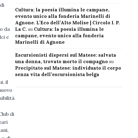
di
Cultura: la poesia illumina le campane,
evento unico alla fonderia Marinelli di
Agnone. L’Eco dell’Alto Molise | Circolo I. P.
to da
La C.
su
Cultura: la poesia illumina le
campane, evento unico alla fonderia
ci e
Marinelli di Agnone
Escursionisti dispersi sul Matese: salvata
una donna, trovato morto il compagno
su
Precipitato sul Matese: individuato il corpo
senza vita dell’escursionista belga
, il
 nuovo
ibilità
Club di
zari
ani,
 o di