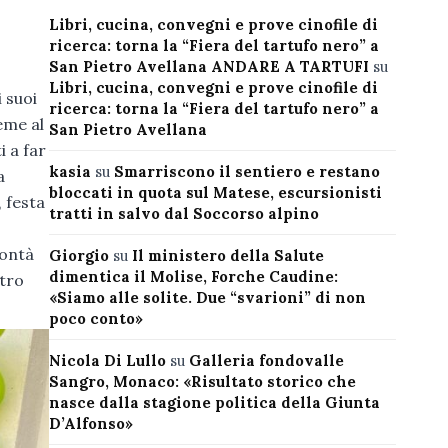
Libri, cucina, convegni e prove cinofile di
ricerca: torna la “Fiera del tartufo nero” a
San Pietro Avellana ANDARE A TARTUFI
su
Libri, cucina, convegni e prove cinofile di
i suoi
ricerca: torna la “Fiera del tartufo nero” a
eme al
San Pietro Avellana
i a far
kasia
su
Smarriscono il sentiero e restano
a
bloccati in quota sul Matese, escursionisti
, festa
tratti in salvo dal Soccorso alpino
lontà
Giorgio
su
Il ministero della Salute
dimentica il Molise, Forche Caudine:
ntro
«Siamo alle solite. Due “svarioni” di non
poco conto»
Nicola Di Lullo
su
Galleria fondovalle
Sangro, Monaco: «Risultato storico che
nasce dalla stagione politica della Giunta
D’Alfonso»