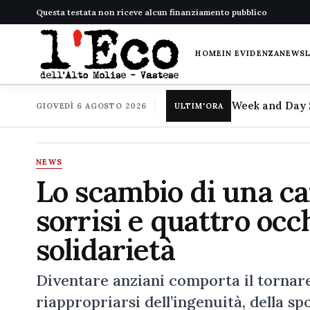
Questa testata non riceve alcun finanziamento pubblico
HOME
IN EVIDENZA
NEWS
GIOVEDÌ 6 AGOSTO 2026
ULTIM'ORA
NEWS
Lo scambio di una c
sorrisi e quattro occh
solidarietà
Diventare anziani comporta il tornare 
riappropriarsi dell’ingenuità, della sp