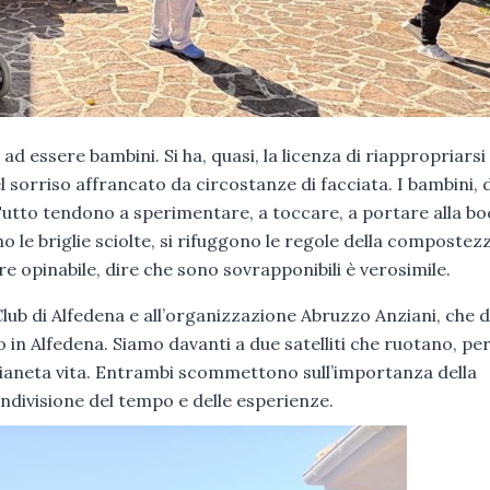
d essere bambini. Si ha, quasi, la licenza di riappropriarsi
el sorriso affrancato da circostanze di facciata. I bambini, 
utto tendono a sperimentare, a toccare, a portare alla bo
ono le briglie sciolte, si rifuggono le regole della compostez
ere opinabile, dire che sono sovrapponibili è verosimile.
Club di Alfedena e all’organizzazione Abruzzo Anziani, che 
 in Alfedena. Siamo davanti a due satelliti che ruotano, pe
l pianeta vita. Entrambi scommettono sull’importanza della
ndivisione del tempo e delle esperienze.