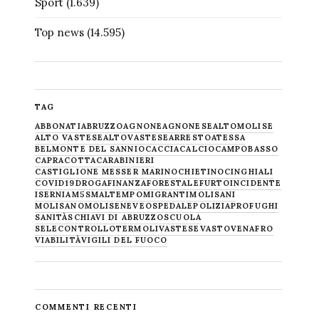
Sport
(1.639)
Top news
(14.595)
TAG
ABBONATI
ABRUZZO
AGNONE
AGNONESE
ALTOMOLISE
ALTO VASTESE
ALTOVASTESE
ARRESTO
ATESSA
BELMONTE DEL SANNIO
CACCIA
CALCIO
CAMPOBASSO
CAPRACOTTA
CARABINIERI
CASTIGLIONE MESSER MARINO
CHIETINO
CINGHIALI
COVID19
DROGA
FINANZA
FORESTALE
FURTO
INCIDENTE
ISERNIA
M5S
MALTEMPO
MIGRANTI
MOLISANI
MOLISANO
MOLISE
NEVE
OSPEDALE
POLIZIA
PROFUGHI
SANITÀ
SCHIAVI DI ABRUZZO
SCUOLA
SELECONTROLLO
TERMOLI
VASTESE
VASTO
VENAFRO
VIABILITÀ
VIGILI DEL FUOCO
COMMENTI RECENTI