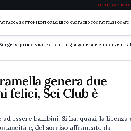
ACCEDI AL TUO A
L'ATTACCA BOTTONE
EDITORIALE
ECO CARTACEO
CONTATTI
ABBONATI
aramella genera due
i felici, Sci Club è
ad essere bambini. Si ha, quasi, la licenza 
ontaneità e, del sorriso affrancato da