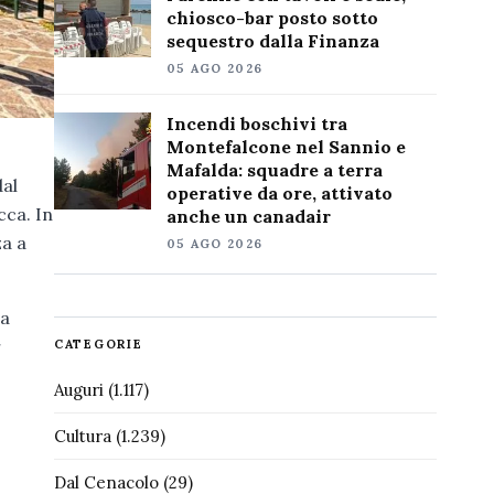
chiosco-bar posto sotto
sequestro dalla Finanza
05 AGO 2026
Incendi boschivi tra
Montefalcone nel Sannio e
Mafalda: squadre a terra
dal
operative da ore, attivato
cca. In
anche un canadair
za a
05 AGO 2026
da
r
CATEGORIE
Auguri
(1.117)
Cultura
(1.239)
Dal Cenacolo
(29)