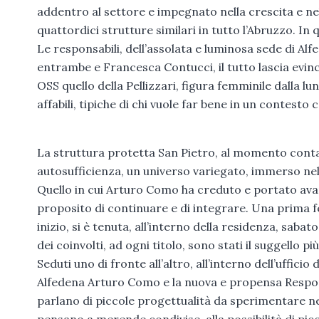
addentro al settore e impegnato nella crescita e nella
quattordici strutture similari in tutto l’Abruzzo. In 
Le responsabili, dell’assolata e luminosa sede di Alf
entrambe e Francesca Contucci, il tutto lascia evi
OSS quello della Pellizzari, figura femminile dalla l
affabili, tipiche di chi vuole far bene in un contesto
La struttura protetta San Pietro, al momento conta v
autosufficienza, un universo variegato, immerso nel 
Quello in cui Arturo Como ha creduto e portato avant
proposito di continuare e di integrare. Una prima fe
inizio, si è tenuta, all’interno della residenza, sabato 
dei coinvolti, ad ogni titolo, sono stati il suggello p
Seduti uno di fronte all’altro, all’interno dell’uffici
Alfedena Arturo Como e la nuova e propensa Respons
parlano di piccole progettualità da sperimentare nel 
pensano a merende condivise, alla possibilità di piccol