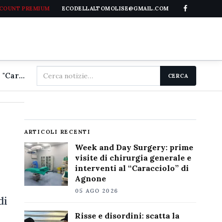
CCOUNT PREMIUM
ECODELLALTOMOLISE@GMAIL.COM
Cerca
Week and Day Surgery: prime visite di chirurgia generale e interventi al "Caracciolo" di Agnone
CERCA
nel
sito
ARTICOLI RECENTI
Week and Day Surgery: prime
visite di chirurgia generale e
interventi al “Caracciolo” di
Agnone
05 AGO 2026
di
Risse e disordini: scatta la