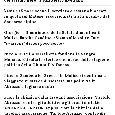
del tartufo nero” a San Pietro Avellana
kasia
su
Smarriscono il sentiero e restano bloccati
in quota sul Matese, escursionisti tratti in salvo dal
Soccorso alpino
Giorgio
su
Il ministero della Salute dimentica il
Molise, Forche Caudine: «Siamo alle solite. Due
“svarioni” di non poco conto»
Nicola Di Lullo
su
Galleria fondovalle Sangro,
Monaco: «Risultato storico che nasce dalla stagione
politica della Giunta D’Alfonso»
Pino
su
Gamberale, Greco: “In Molise si continua a
viaggiare su strade dissestate, ma poi si va in
Abruzzo a tagliare nastri”
Fuori la chimica dalla tavola: l’associazione “Tartufo
Abruzzo” contro gli additivi e gli aromi sintetici
ANDARE A TARTUFI app
su
Fuori la chimica dalla
tavola: l’associazione “Tartufo Abruzzo” contro gli