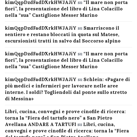
kimQqpDzdFadDXrkHWJAJiY
su
“Il mare non porta
fiori”, la presentazione del libro di Lina Colacillo
nella “sua” Castiglione Messer Marino
kimQqpDzdFadDXrkHWJAJiY
su
Smarriscono il
sentiero e restano bloccati in quota sul Matese,
escursionisti tratti in salvo dal Soccorso alpino
kimQqpDzdFadDXrkHWJAJiY
su
“Il mare non porta
fiori”, la presentazione del libro di Lina Colacillo
nella “sua” Castiglione Messer Marino
kimQqpDzdFadDXrkHWJAJiY
su
Schlein: «Pagare di
più medici e infermieri per lavorare nelle aree
interne. I soldi? Togliendoli dal ponte sullo stretto
di Messina»
Libri, cucina, convegni e prove cinofile di ricerca:
torna la “Fiera del tartufo nero” a San Pietro
Avellana ANDARE A TARTUFI
su
Libri, cucina,
convegni e prove cinofile di ricerca: torna la “Fiera