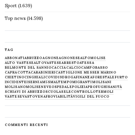
Sport
(1.639)
Top news
(14.598)
TAG
ABBONATI
ABRUZZO
AGNONE
AGNONESE
ALTOMOLISE
ALTO VASTESE
ALTOVASTESE
ARRESTO
ATESSA
BELMONTE DEL SANNIO
CACCIA
CALCIO
CAMPOBASSO
CAPRACOTTA
CARABINIERI
CASTIGLIONE MESSER MARINO
CHIETINO
CINGHIALI
COVID19
DROGA
FINANZA
FORESTALE
FURTO
INCIDENTE
ISERNIA
M5S
MALTEMPO
MIGRANTI
MOLISANI
MOLISANO
MOLISE
NEVE
OSPEDALE
POLIZIA
PROFUGHI
SANITÀ
SCHIAVI DI ABRUZZO
SCUOLA
SELECONTROLLO
TERMOLI
VASTESE
VASTO
VENAFRO
VIABILITÀ
VIGILI DEL FUOCO
COMMENTI RECENTI