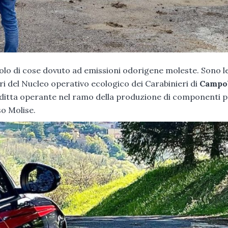
ericolo di cose dovuto ad emissioni odorigene moleste. Sono l
ari del Nucleo operativo ecologico dei Carabinieri di
Campo
a ditta operante nel ramo della produzione di componenti pe
so Molise.