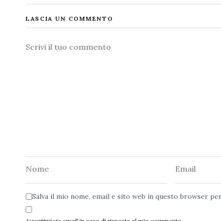
LASCIA UN COMMENTO
Commento
Nome
Email
Salva il mio nome, email e sito web in questo browser p
Avvertimi via email in caso di risposte al mio commento.