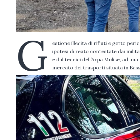
G
estione illecita di rifiuti e getto p
ipotesi di reato contestate dai milit
e dal tecnici dell’Arpa Molise, ad un
mercato dei trasporti situata in Bas