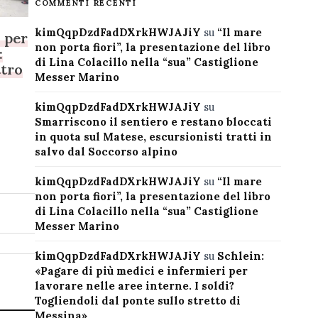
COMMENTI RECENTI
kimQqpDzdFadDXrkHWJAJiY
su
“Il mare
i per
non porta fiori”, la presentazione del libro
:
di Lina Colacillo nella “sua” Castiglione
ttro
Messer Marino
kimQqpDzdFadDXrkHWJAJiY
su
Smarriscono il sentiero e restano bloccati
in quota sul Matese, escursionisti tratti in
salvo dal Soccorso alpino
kimQqpDzdFadDXrkHWJAJiY
su
“Il mare
non porta fiori”, la presentazione del libro
di Lina Colacillo nella “sua” Castiglione
Messer Marino
kimQqpDzdFadDXrkHWJAJiY
su
Schlein:
«Pagare di più medici e infermieri per
lavorare nelle aree interne. I soldi?
Togliendoli dal ponte sullo stretto di
Messina»