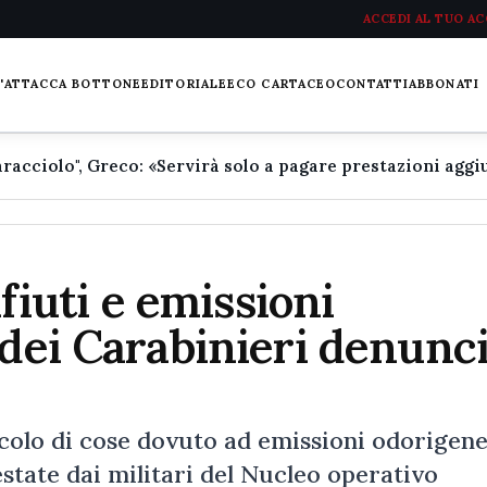
ACCEDI AL TUO A
L'ATTACCA BOTTONE
EDITORIALE
ECO CARTACEO
CONTATTI
ABBONATI
ifiuti e emissioni
 dei Carabinieri denunc
ericolo di cose dovuto ad emissioni odorigen
estate dai militari del Nucleo operativo