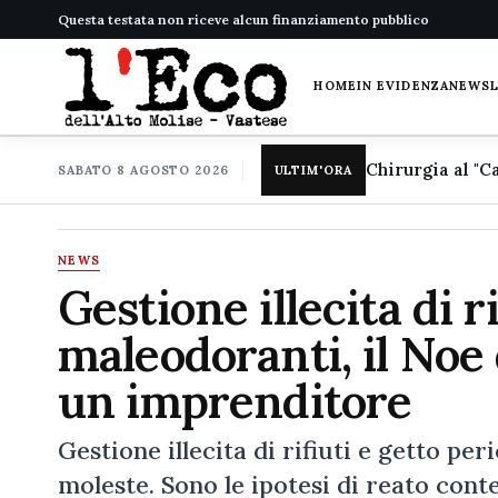
Questa testata non riceve alcun finanziamento pubblico
HOME
IN EVIDENZA
NEWS
SABATO 8 AGOSTO 2026
ULTIM'ORA
NEWS
Gestione illecita di r
maleodoranti, il Noe
un imprenditore
Gestione illecita di rifiuti e getto p
moleste. Sono le ipotesi di reato cont