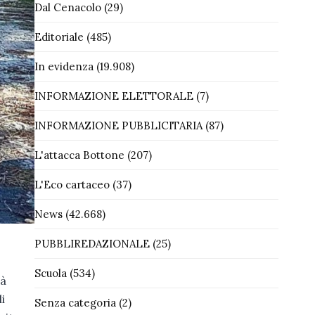
Dal Cenacolo
(29)
Editoriale
(485)
In evidenza
(19.908)
INFORMAZIONE ELETTORALE
(7)
INFORMAZIONE PUBBLICITARIA
(87)
L'attacca Bottone
(207)
L'Eco cartaceo
(37)
News
(42.668)
PUBBLIREDAZIONALE
(25)
Scuola
(534)
tà
i
Senza categoria
(2)