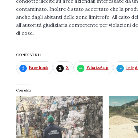
condotte illecite su aree aziendali interessate da u
contaminato. Inoltre è stato accertato che la prod
anche dagli abitanti delle zone limitrofe. All’esito
all’autorità giudiziaria competente per violazioni del
di cose.
CONDIVIDI:
Facebook
X
WhatsApp
Tele
Correlati