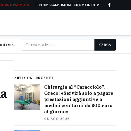
CCOUNT PREMIUM
ECODELLALTOMOLISE@GMAIL.COM
Cerca
Chirurgia al "Caracciolo", Greco: «Servirà solo a pagare prestazioni aggiuntive a medici con turni da 800 euro al giorno»
CERCA
nel
sito
ARTICOLI RECENTI
Chirurgia al “Caracciolo”,
ia
Greco: «Servirà solo a pagare
prestazioni aggiuntive a
medici con turni da 800 euro
al giorno»
e
08 AGO 2026