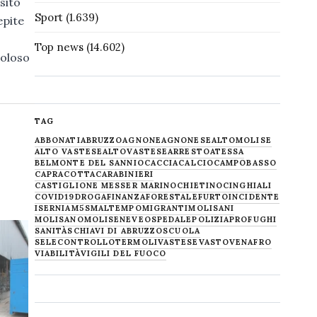
sito
Sport
(1.639)
epite
Top news
(14.602)
coloso
TAG
ABBONATI
ABRUZZO
AGNONE
AGNONESE
ALTOMOLISE
ALTO VASTESE
ALTOVASTESE
ARRESTO
ATESSA
BELMONTE DEL SANNIO
CACCIA
CALCIO
CAMPOBASSO
CAPRACOTTA
CARABINIERI
CASTIGLIONE MESSER MARINO
CHIETINO
CINGHIALI
COVID19
DROGA
FINANZA
FORESTALE
FURTO
INCIDENTE
ISERNIA
M5S
MALTEMPO
MIGRANTI
MOLISANI
MOLISANO
MOLISE
NEVE
OSPEDALE
POLIZIA
PROFUGHI
SANITÀ
SCHIAVI DI ABRUZZO
SCUOLA
SELECONTROLLO
TERMOLI
VASTESE
VASTO
VENAFRO
VIABILITÀ
VIGILI DEL FUOCO