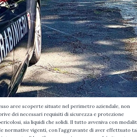
esso aree scoperte situate nel perimetro aziendale, non
prive dei necessari requisiti di sicurezza e protezione
ricolosi, sia liquidi che solidi. Il tutto avveniva con modali
e normative vigenti, con l’aggravante di aver effettuato tal