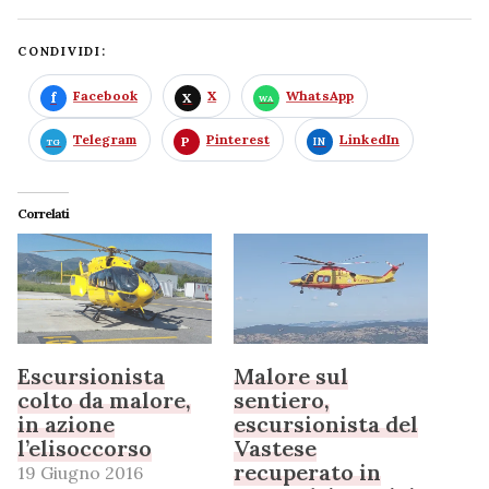
CONDIVIDI:
Facebook
X
WhatsApp
Telegram
Pinterest
LinkedIn
Correlati
Escursionista
Malore sul
colto da malore,
sentiero,
in azione
escursionista del
l’elisoccorso
Vastese
recuperato in
19 Giugno 2016