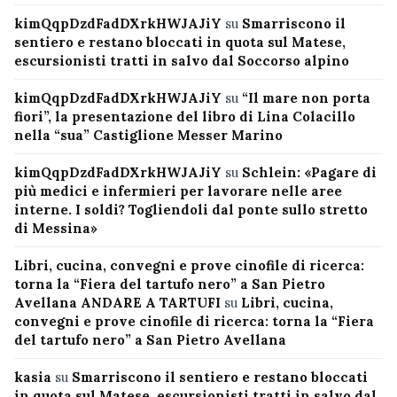
kimQqpDzdFadDXrkHWJAJiY
su
Smarriscono il
sentiero e restano bloccati in quota sul Matese,
escursionisti tratti in salvo dal Soccorso alpino
kimQqpDzdFadDXrkHWJAJiY
su
“Il mare non porta
fiori”, la presentazione del libro di Lina Colacillo
nella “sua” Castiglione Messer Marino
kimQqpDzdFadDXrkHWJAJiY
su
Schlein: «Pagare di
più medici e infermieri per lavorare nelle aree
interne. I soldi? Togliendoli dal ponte sullo stretto
di Messina»
Libri, cucina, convegni e prove cinofile di ricerca:
torna la “Fiera del tartufo nero” a San Pietro
Avellana ANDARE A TARTUFI
su
Libri, cucina,
convegni e prove cinofile di ricerca: torna la “Fiera
del tartufo nero” a San Pietro Avellana
kasia
su
Smarriscono il sentiero e restano bloccati
in quota sul Matese, escursionisti tratti in salvo dal