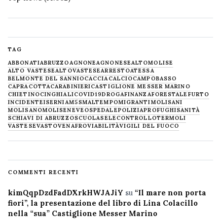
TAG
ABBONATI
ABRUZZO
AGNONE
AGNONESE
ALTOMOLISE
ALTO VASTESE
ALTOVASTESE
ARRESTO
ATESSA
BELMONTE DEL SANNIO
CACCIA
CALCIO
CAMPOBASSO
CAPRACOTTA
CARABINIERI
CASTIGLIONE MESSER MARINO
CHIETINO
CINGHIALI
COVID19
DROGA
FINANZA
FORESTALE
FURTO
INCIDENTE
ISERNIA
M5S
MALTEMPO
MIGRANTI
MOLISANI
MOLISANO
MOLISE
NEVE
OSPEDALE
POLIZIA
PROFUGHI
SANITÀ
SCHIAVI DI ABRUZZO
SCUOLA
SELECONTROLLO
TERMOLI
VASTESE
VASTO
VENAFRO
VIABILITÀ
VIGILI DEL FUOCO
COMMENTI RECENTI
kimQqpDzdFadDXrkHWJAJiY
su
“Il mare non porta
fiori”, la presentazione del libro di Lina Colacillo
nella “sua” Castiglione Messer Marino