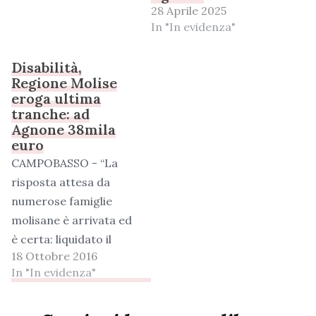
28 Aprile 2025
In "In evidenza"
Disabilità,
Regione Molise
eroga ultima
tranche: ad
Agnone 38mila
euro
CAMPOBASSO - “La
risposta attesa da
numerose famiglie
molisane è arrivata ed
è certa: liquidato il
18 Ottobre 2016
contributo destinato
In "In evidenza"
alla non
autosufficienza
relativo agli ultimi due