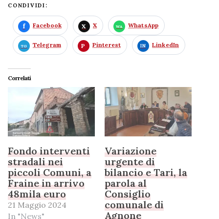
CONDIVIDI:
Facebook
X
WhatsApp
Telegram
Pinterest
LinkedIn
Correlati
Fondo interventi
Variazione
stradali nei
urgente di
piccoli Comuni, a
bilancio e Tari, la
Fraine in arrivo
parola al
48mila euro
Consiglio
comunale di
21 Maggio 2024
Agnone
In "News"