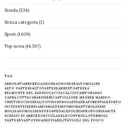
Scuola
(534)
Senza categoria
(2)
Sport
(1.639)
Top news
(14.597)
TAG
ABBONATI
ABRUZZO
AGNONE
AGNONESE
ALTOMOLISE
ALTO VASTESE
ALTOVASTESE
ARRESTO
ATESSA
BELMONTE DEL SANNIO
CACCIA
CALCIO
CAMPOBASSO
CAPRACOTTA
CARABINIERI
CASTIGLIONE MESSER MARINO
CHIETINO
CINGHIALI
COVID19
DROGA
FINANZA
FORESTALE
FURTO
INCIDENTE
ISERNIA
M5S
MALTEMPO
MIGRANTI
MOLISANI
MOLISANO
MOLISE
NEVE
OSPEDALE
POLIZIA
PROFUGHI
SANITÀ
SCHIAVI DI ABRUZZO
SCUOLA
SELECONTROLLO
TERMOLI
VASTESE
VASTO
VENAFRO
VIABILITÀ
VIGILI DEL FUOCO