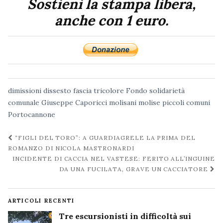
Sostieni la stampa libera,
trimestri non ancora
anche con 1 euro.
pagati del nostro
Programma attuativo
terminato lo scorso
fine maggio. In queste
ore abbiamo
dimissioni
dissesto
fascia tricolore
Fondo solidarietà
provveduto ad
comunale
Giuseppe Caporicci
molisani
molise
piccoli comuni
emettere tutti i
Portocannone
mandati di
pagamento…
Navigazione
“FIGLI DEL TORO”: A GUARDIAGRELE LA PRIMA DEL
post
ROMANZO DI NICOLA MASTRONARDI
INCIDENTE DI CACCIA NEL VASTESE: FERITO ALL’INGUINE
DA UNA FUCILATA, GRAVE UN CACCIATORE
ARTICOLI RECENTI
Tre escursionisti in difficoltà sui