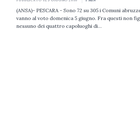
PUBBLICATO IL
5 GIUGNO 2016
1 MIN
(ANSA)- PESCARA - Sono 72 su 305 i Comuni abruzze
vanno al voto domenica 5 giugno. Fra questi non fi
nessuno dei quattro capoluoghi di…