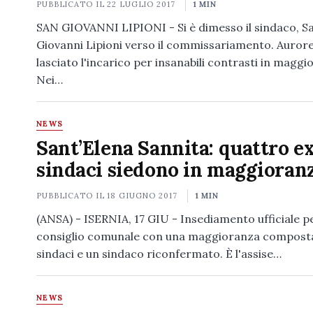
PUBBLICATO IL
22 LUGLIO 2017
1 MIN
SAN GIOVANNI LIPIONI - Si è dimesso il sindaco, S
Giovanni Lipioni verso il commissariamento. Aurore
lasciato l'incarico per insanabili contrasti in maggi
Nei…
NEWS
Sant’Elena Sannita: quattro e
sindaci siedono in maggioran
PUBBLICATO IL
18 GIUGNO 2017
1 MIN
(ANSA) - ISERNIA, 17 GIU - Insediamento ufficiale p
consiglio comunale con una maggioranza composta
sindaci e un sindaco riconfermato. È l'assise…
NEWS