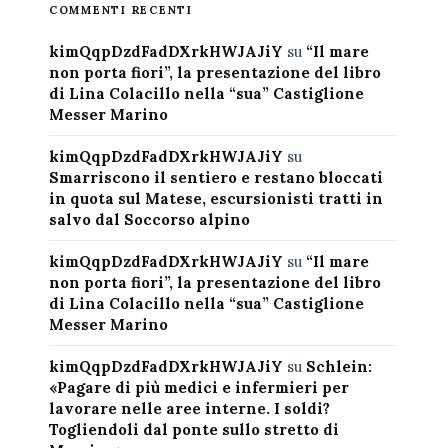
COMMENTI RECENTI
kimQqpDzdFadDXrkHWJAJiY
su
“Il mare
non porta fiori”, la presentazione del libro
di Lina Colacillo nella “sua” Castiglione
Messer Marino
kimQqpDzdFadDXrkHWJAJiY
su
Smarriscono il sentiero e restano bloccati
in quota sul Matese, escursionisti tratti in
salvo dal Soccorso alpino
kimQqpDzdFadDXrkHWJAJiY
su
“Il mare
non porta fiori”, la presentazione del libro
di Lina Colacillo nella “sua” Castiglione
Messer Marino
kimQqpDzdFadDXrkHWJAJiY
su
Schlein:
«Pagare di più medici e infermieri per
lavorare nelle aree interne. I soldi?
Togliendoli dal ponte sullo stretto di