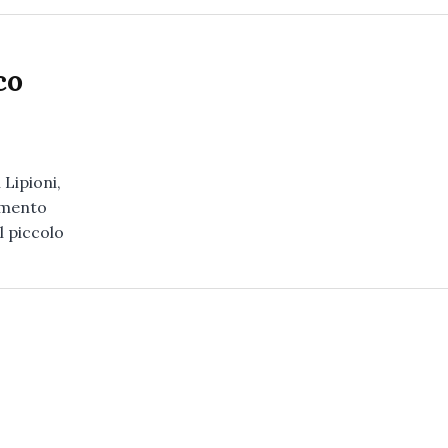
co
Lipioni,
iamento
l piccolo