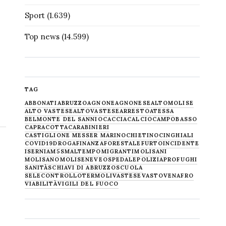
Sport
(1.639)
Top news
(14.599)
TAG
ABBONATI
ABRUZZO
AGNONE
AGNONESE
ALTOMOLISE
ALTO VASTESE
ALTOVASTESE
ARRESTO
ATESSA
BELMONTE DEL SANNIO
CACCIA
CALCIO
CAMPOBASSO
CAPRACOTTA
CARABINIERI
CASTIGLIONE MESSER MARINO
CHIETINO
CINGHIALI
COVID19
DROGA
FINANZA
FORESTALE
FURTO
INCIDENTE
ISERNIA
M5S
MALTEMPO
MIGRANTI
MOLISANI
MOLISANO
MOLISE
NEVE
OSPEDALE
POLIZIA
PROFUGHI
SANITÀ
SCHIAVI DI ABRUZZO
SCUOLA
SELECONTROLLO
TERMOLI
VASTESE
VASTO
VENAFRO
VIABILITÀ
VIGILI DEL FUOCO