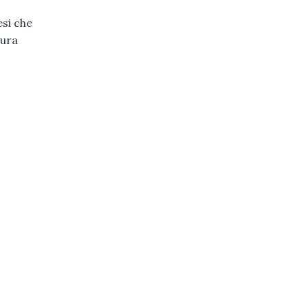
si che
gura