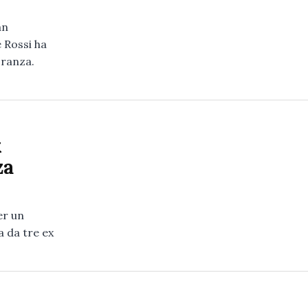
an
 Rossi ha
oranza.
x
za
er un
 da tre ex