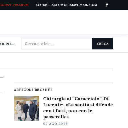
CCOUNT PREMIUM
ECODELLALTOMOLISE@GMAIL.COM
Cerca
Chirurgia al "Caracciolo", Di Lucente: «La sanità si difende con i fatti, non con le passerelle»
CERCA
nel
sito
ARTICOLI RECENTI
Chirurgia al “Caracciolo”, Di
Lucente: «La sanità si difende
con i fatti, non con le
passerelle»
07 AGO 2026