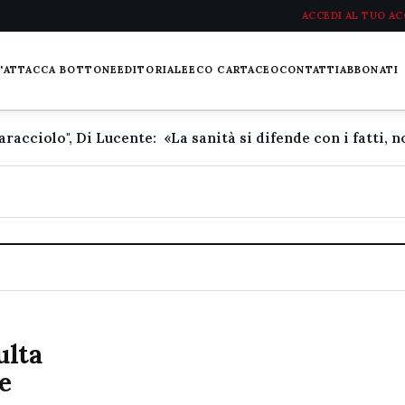
ACCEDI AL TUO A
L'ATTACCA BOTTONE
EDITORIALE
ECO CARTACEO
CONTATTI
ABBONATI
ulta
e