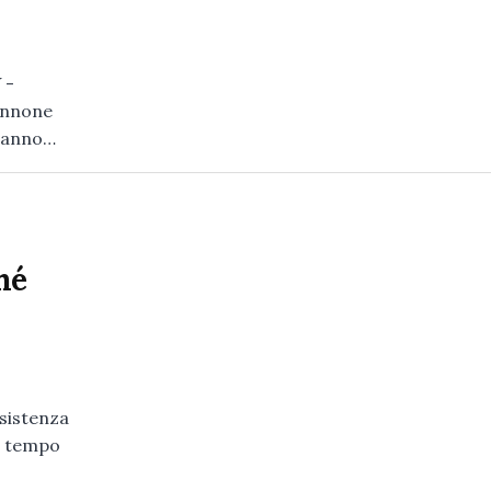
 -
annone
l'anno…
hé
ssistenza
uo tempo