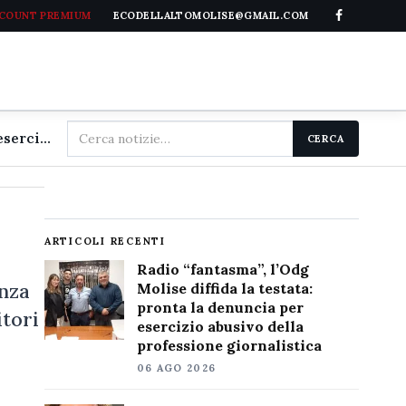
CCOUNT PREMIUM
ECODELLALTOMOLISE@GMAIL.COM
Cerca
Radio "fantasma", l'Odg Molise diffida la testata: pronta la denuncia per esercizio abusivo della professione giornalistica
CERCA
nel
sito
ARTICOLI RECENTI
Radio “fantasma”, l’Odg
enza
Molise diffida la testata:
pronta la denuncia per
itori
esercizio abusivo della
professione giornalistica
06 AGO 2026