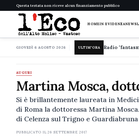
Questa testata non riceve alcun finanziamento pubblico
HOME
IN EVIDENZA
NEWS
GIOVEDÌ 6 AGOSTO 2026
ULTIM'ORA
AUGURI
Martina Mosca, dotto
Si è brillantemente laureata in Medic
di Roma la dottoressa Martina Mosca. 
di Celenza sul Trigno e Guardiabruna
PUBBLICATO IL
26 SETTEMBRE 2017