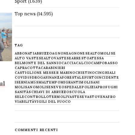
Sport
(1.639)
Top news
(14.595)
TAG
ABBONATI
ABRUZZO
AGNONE
AGNONESE
ALTOMOLISE
ALTO VASTESE
ALTOVASTESE
ARRESTO
ATESSA
BELMONTE DEL SANNIO
CACCIA
CALCIO
CAMPOBASSO
CAPRACOTTA
CARABINIERI
CASTIGLIONE MESSER MARINO
CHIETINO
CINGHIALI
COVID19
DROGA
FINANZA
FORESTALE
FURTO
INCIDENTE
ul
ISERNIA
M5S
MALTEMPO
MIGRANTI
MOLISANI
MOLISANO
MOLISE
NEVE
OSPEDALE
POLIZIA
PROFUGHI
SANITÀ
SCHIAVI DI ABRUZZO
SCUOLA
SELECONTROLLO
TERMOLI
VASTESE
VASTO
VENAFRO
VIABILITÀ
VIGILI DEL FUOCO
COMMENTI RECENTI