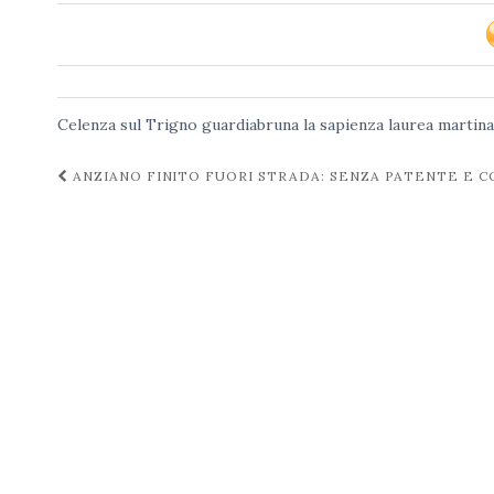
Celenza sul Trigno
guardiabruna
la sapienza
laurea
martin
Navigazione
ANZIANO FINITO FUORI STRADA: SENZA PATENTE E CO
post