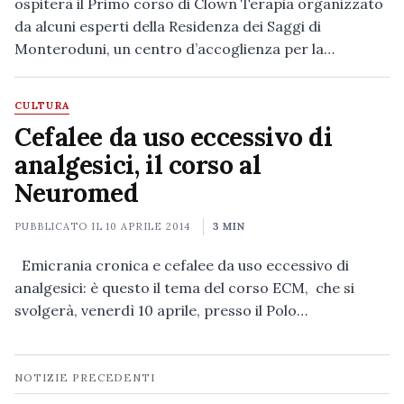
ospiterà il Primo corso di Clown Terapia organizzato
da alcuni esperti della Residenza dei Saggi di
Monteroduni, un centro d’accoglienza per la…
CULTURA
Cefalee da uso eccessivo di
analgesici, il corso al
Neuromed
PUBBLICATO IL
10 APRILE 2014
3 MIN
Emicrania cronica e cefalee da uso eccessivo di
analgesici: è questo il tema del corso ECM, che si
svolgerà, venerdì 10 aprile, presso il Polo…
Navigazione
NOTIZIE PRECEDENTI
notizie