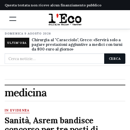
Questa testata non riceve alcun finanziamento pubblico
DOMENICA 9 AGOSTO 2026
Chirurgia al "Caracciolo", Greco: «Servirà solo a
ULTIM'ORA
pagare prestazioni aggiuntive a medici con turni
da 800 euro al giorno»
Cerca
CERCA
nel
sito
medicina
IN EVIDENZA
Sanità, Asrem bandisce
concorso per tre posti di