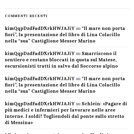
COMMENTI RECENTI
kimQqpDzdFadDXrkHWJAJiY
su
“Il mare non porta
fiori”, la presentazione del libro di Lina Colacillo
nella “sua” Castiglione Messer Marino
kimQqpDzdFadDXrkHWJAJiY
su
Smarriscono il
sentiero e restano bloccati in quota sul Matese,
escursionisti tratti in salvo dal Soccorso alpino
kimQqpDzdFadDXrkHWJAJiY
su
“Il mare non porta
fiori”, la presentazione del libro di Lina Colacillo
nella “sua” Castiglione Messer Marino
kimQqpDzdFadDXrkHWJAJiY
su
Schlein: «Pagare di
più medici e infermieri per lavorare nelle aree
interne. I soldi? Togliendoli dal ponte sullo stretto
di Messina»