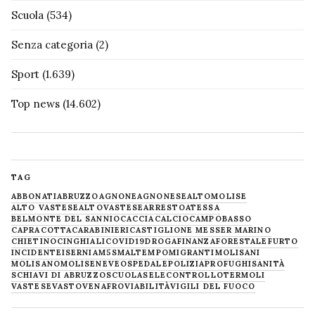
Scuola
(534)
Senza categoria
(2)
Sport
(1.639)
Top news
(14.602)
TAG
ABBONATI
ABRUZZO
AGNONE
AGNONESE
ALTOMOLISE
ALTO VASTESE
ALTOVASTESE
ARRESTO
ATESSA
BELMONTE DEL SANNIO
CACCIA
CALCIO
CAMPOBASSO
CAPRACOTTA
CARABINIERI
CASTIGLIONE MESSER MARINO
CHIETINO
CINGHIALI
COVID19
DROGA
FINANZA
FORESTALE
FURTO
INCIDENTE
ISERNIA
M5S
MALTEMPO
MIGRANTI
MOLISANI
MOLISANO
MOLISE
NEVE
OSPEDALE
POLIZIA
PROFUGHI
SANITÀ
SCHIAVI DI ABRUZZO
SCUOLA
SELECONTROLLO
TERMOLI
VASTESE
VASTO
VENAFRO
VIABILITÀ
VIGILI DEL FUOCO