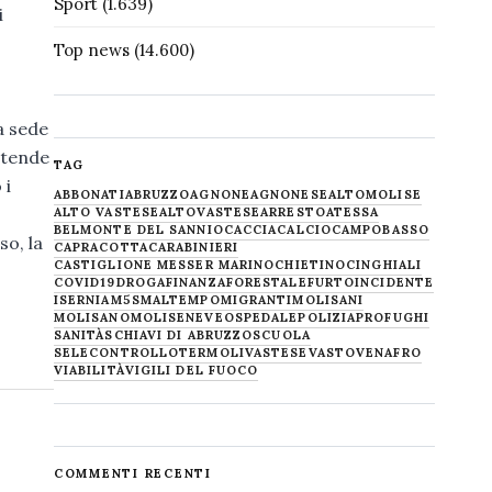
Sport
(1.639)
i
Top news
(14.600)
a sede
ttende
TAG
 i
ABBONATI
ABRUZZO
AGNONE
AGNONESE
ALTOMOLISE
ALTO VASTESE
ALTOVASTESE
ARRESTO
ATESSA
BELMONTE DEL SANNIO
CACCIA
CALCIO
CAMPOBASSO
so, la
CAPRACOTTA
CARABINIERI
CASTIGLIONE MESSER MARINO
CHIETINO
CINGHIALI
COVID19
DROGA
FINANZA
FORESTALE
FURTO
INCIDENTE
ISERNIA
M5S
MALTEMPO
MIGRANTI
MOLISANI
MOLISANO
MOLISE
NEVE
OSPEDALE
POLIZIA
PROFUGHI
SANITÀ
SCHIAVI DI ABRUZZO
SCUOLA
SELECONTROLLO
TERMOLI
VASTESE
VASTO
VENAFRO
VIABILITÀ
VIGILI DEL FUOCO
COMMENTI RECENTI