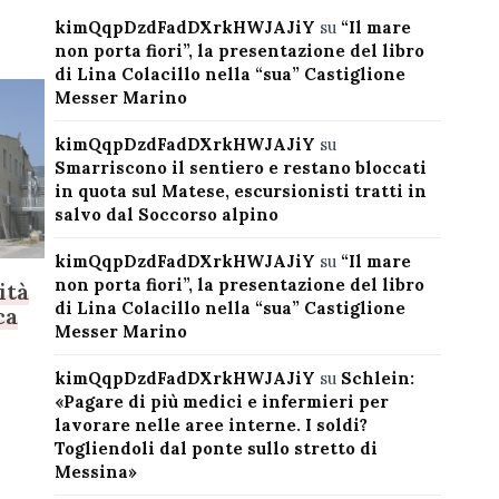
kimQqpDzdFadDXrkHWJAJiY
su
“Il mare
non porta fiori”, la presentazione del libro
di Lina Colacillo nella “sua” Castiglione
Messer Marino
kimQqpDzdFadDXrkHWJAJiY
su
Smarriscono il sentiero e restano bloccati
in quota sul Matese, escursionisti tratti in
salvo dal Soccorso alpino
kimQqpDzdFadDXrkHWJAJiY
su
“Il mare
non porta fiori”, la presentazione del libro
ità
di Lina Colacillo nella “sua” Castiglione
ca
Messer Marino
kimQqpDzdFadDXrkHWJAJiY
su
Schlein:
«Pagare di più medici e infermieri per
lavorare nelle aree interne. I soldi?
Togliendoli dal ponte sullo stretto di
Messina»