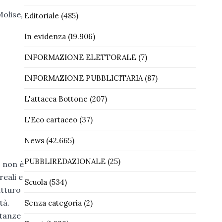
Molise,
Editoriale
(485)
In evidenza
(19.906)
INFORMAZIONE ELETTORALE
(7)
INFORMAZIONE PUBBLICITARIA
(87)
L'attacca Bottone
(207)
L'Eco cartaceo
(37)
News
(42.665)
PUBBLIREDAZIONALE
(25)
o non è
eali e
Scuola
(534)
atturo
tà.
Senza categoria
(2)
ntanze