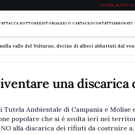
ACCEDI AL TUO A
L'ATTACCA BOTTONE
EDITORIALE
ECO CARTACEO
CONTATTI
ABBONATI
iventare una discarica 
i Tutela Ambientale di Campania e Molise 
e popolare che si é svolta ieri nei territor
O alla discarica dei rifiuti da costruire a