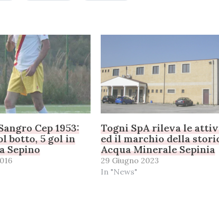
 Sangro Cep 1953:
Togni SpA rileva le attiv
l botto, 5 gol in
ed il marchio della stori
 a Sepino
Acqua Minerale Sepinia
2016
29 Giugno 2023
In "News"