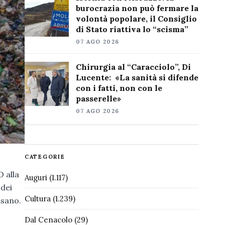
burocrazia non può fermare la
volontà popolare, il Consiglio
di Stato riattiva lo “scisma”
07 AGO 2026
Chirurgia al “Caracciolo”, Di
Lucente: «La sanità si difende
con i fatti, non con le
passerelle»
07 AGO 2026
CATEGORIE
O alla
Auguri
(1.117)
 dei
Cultura
(1.239)
isano.
Dal Cenacolo
(29)