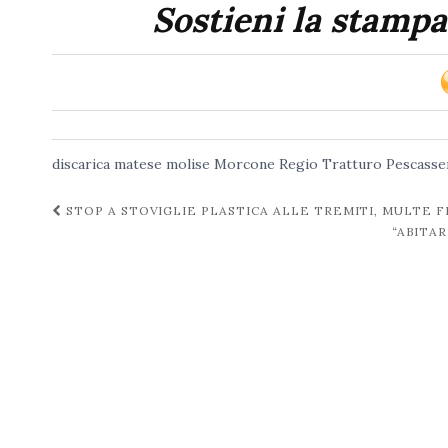
Sostieni la stampa
discarica
matese
molise
Morcone
Regio Tratturo Pescasse
Navigazione
STOP A STOVIGLIE PLASTICA ALLE TREMITI, MULTE F
“ABITAR
post