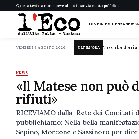
Questa testata non riceve alcun finanziamento pubblico
HOME
IN EVIDENZA
NEWS
VENERDÌ 7 AGOSTO 2026
ULTIM'ORA
NEWS
«Il Matese non può d
rifiuti»
RICEVIAMO dalla Rete dei Comitati d
pubblichiamo: Nella bella manifestazion
Sepino, Morcone e Sassinoro per dire N