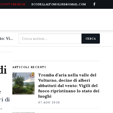
CCOUNT PREMIUM
ECODELLALTOMOLISE@GMAIL.COM
Cerca
Tromba d'aria nella valle del Volturno, decine di alberi abbattuti dal vento: Vigili del fuoco ripristinano lo stato dei luoghi
CERCA
nel
sito
di
ARTICOLI RECENTI
Tromba d’aria nella valle del
Volturno, decine di alberi
abbattuti dal vento: Vigili del
e
fuoco ripristinano lo stato dei
luoghi
i di
07 AGO 2026
…