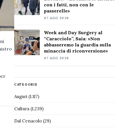
con i fatti, non con le
passerelle»
07 AGO 2026
Week and Day Surgery al
“Caracciolo”, Saia: «Non
ni
abbasseremo la guardia sulla
nistro
minaccia di riconversione»
e
07 AGO 2026
per
CATEGORIE
Auguri
(1.117)
Cultura
(1.239)
Dal Cenacolo
(29)