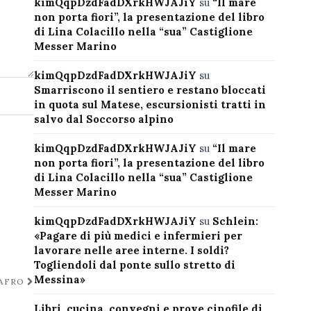
kimQqpDzdFadDXrkHWJAJiY
su
“Il mare
non porta fiori”, la presentazione del libro
di Lina Colacillo nella “sua” Castiglione
Messer Marino
kimQqpDzdFadDXrkHWJAJiY
su
Smarriscono il sentiero e restano bloccati
in quota sul Matese, escursionisti tratti in
salvo dal Soccorso alpino
kimQqpDzdFadDXrkHWJAJiY
su
“Il mare
non porta fiori”, la presentazione del libro
di Lina Colacillo nella “sua” Castiglione
Messer Marino
kimQqpDzdFadDXrkHWJAJiY
su
Schlein:
«Pagare di più medici e infermieri per
lavorare nelle aree interne. I soldi?
Togliendoli dal ponte sullo stretto di
Messina»
NAFRO
Libri, cucina, convegni e prove cinofile di