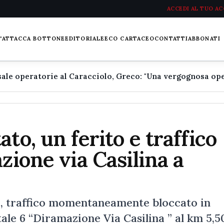
ACCEDI AL TUO A
L'ATTACCA BOTTONE
EDITORIALE
ECO CARTACEO
CONTATTI
ABBONATI
to, un ferito e traffico
zione via Casilina a
o, traffico momentaneamente bloccato in
tale 6 “Diramazione Via Casilina ” al km 5,