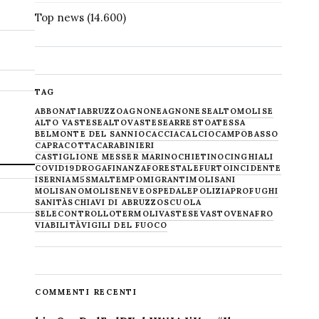
Top news
(14.600)
TAG
ABBONATI
ABRUZZO
AGNONE
AGNONESE
ALTOMOLISE
ALTO VASTESE
ALTOVASTESE
ARRESTO
ATESSA
BELMONTE DEL SANNIO
CACCIA
CALCIO
CAMPOBASSO
CAPRACOTTA
CARABINIERI
CASTIGLIONE MESSER MARINO
CHIETINO
CINGHIALI
COVID19
DROGA
FINANZA
FORESTALE
FURTO
INCIDENTE
ISERNIA
M5S
MALTEMPO
MIGRANTI
MOLISANI
MOLISANO
MOLISE
NEVE
OSPEDALE
POLIZIA
PROFUGHI
SANITÀ
SCHIAVI DI ABRUZZO
SCUOLA
SELECONTROLLO
TERMOLI
VASTESE
VASTO
VENAFRO
VIABILITÀ
VIGILI DEL FUOCO
COMMENTI RECENTI