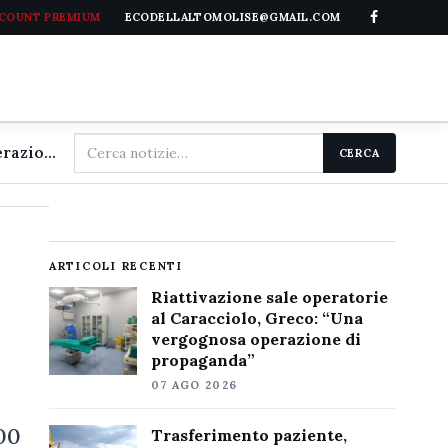
CCOUNT PREMIUM
ECODELLALTOMOLISE@GMAIL.COM
Cerca
Riattivazione sale operatorie al Caracciolo, Greco: "Una vergognosa operazione di propaganda"
CERCA
nel
sito
ARTICOLI RECENTI
Riattivazione sale operatorie
al Caracciolo, Greco: “Una
vergognosa operazione di
propaganda”
07 AGO 2026
500
Trasferimento paziente,