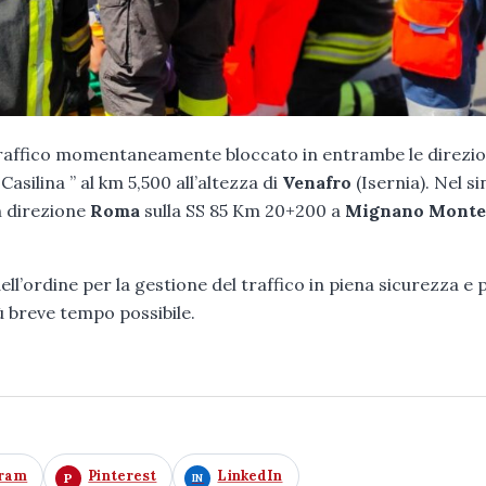
traffico momentaneamente bloccato in entrambe le direzio
asilina ” al km 5,500 all’altezza di
Venafro
(Isernia). Nel si
in direzione
Roma
sulla SS 85 Km 20+200 a
Mignano Mont
ll’ordine per la gestione del traffico in piena sicurezza e 
più breve tempo possibile.
gram
Pinterest
LinkedIn