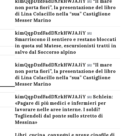
kimQqpDzdFadDXrkHWJAJiY
su
“Il mare
non porta fiori”, la presentazione del libro
di Lina Colacillo nella “sua” Castiglione
Messer Marino
kimQqpDzdFadDXrkHWJAJiY
su
Smarriscono il sentiero e restano bloccati
in quota sul Matese, escursionisti tratti in
salvo dal Soccorso alpino
kimQqpDzdFadDXrkHWJAJiY
su
“Il mare
non porta fiori”, la presentazione del libro
di Lina Colacillo nella “sua” Castiglione
Messer Marino
kimQqpDzdFadDXrkHWJAJiY
su
Schlein:
«Pagare di più medici e infermieri per
lavorare nelle aree interne. I soldi?
Togliendoli dal ponte sullo stretto di
Messina»
Libri, cucina, convegni e prove cinofile di