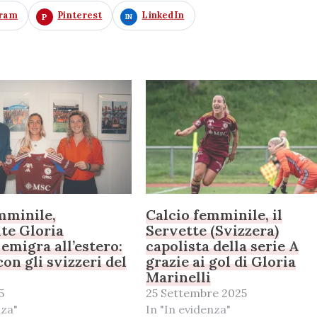
gram
Pinterest
LinkedIn
mminile,
Calcio femminile, il
nte Gloria
Servette (Svizzera)
 emigra all’estero:
capolista della serie A
on gli svizzeri del
grazie ai gol di Gloria
Marinelli
5
25 Settembre 2025
nza"
In "In evidenza"