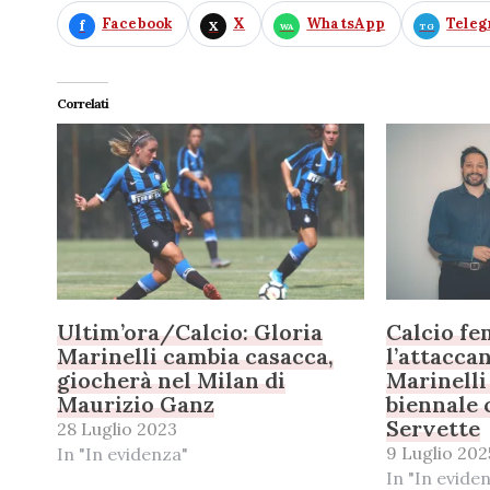
Facebook
X
WhatsApp
Tele
Correlati
Ultim’ora/Calcio: Gloria
Calcio fe
Marinelli cambia casacca,
l’attacca
giocherà nel Milan di
Marinelli
Maurizio Ganz
biennale c
Servette
28 Luglio 2023
9 Luglio 202
In "In evidenza"
In "In evide