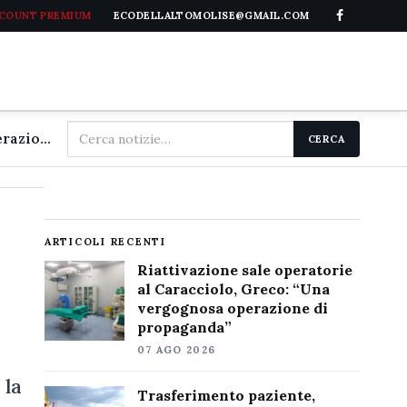
CCOUNT PREMIUM
ECODELLALTOMOLISE@GMAIL.COM
Cerca
Riattivazione sale operatorie al Caracciolo, Greco: "Una vergognosa operazione di propaganda"
CERCA
nel
sito
ARTICOLI RECENTI
Riattivazione sale operatorie
al Caracciolo, Greco: “Una
vergognosa operazione di
propaganda”
07 AGO 2026
 la
Trasferimento paziente,