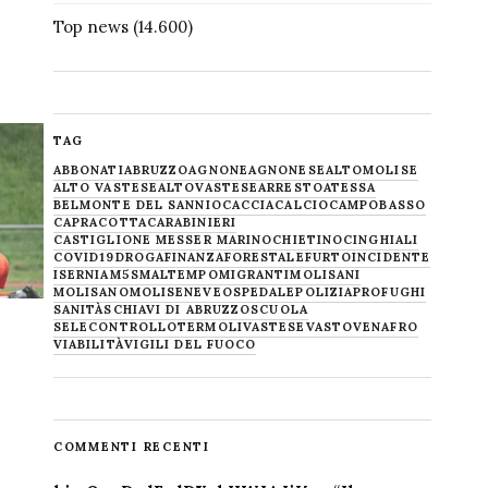
Top news
(14.600)
TAG
ABBONATI
ABRUZZO
AGNONE
AGNONESE
ALTOMOLISE
ALTO VASTESE
ALTOVASTESE
ARRESTO
ATESSA
BELMONTE DEL SANNIO
CACCIA
CALCIO
CAMPOBASSO
CAPRACOTTA
CARABINIERI
CASTIGLIONE MESSER MARINO
CHIETINO
CINGHIALI
COVID19
DROGA
FINANZA
FORESTALE
FURTO
INCIDENTE
ISERNIA
M5S
MALTEMPO
MIGRANTI
MOLISANI
MOLISANO
MOLISE
NEVE
OSPEDALE
POLIZIA
PROFUGHI
SANITÀ
SCHIAVI DI ABRUZZO
SCUOLA
SELECONTROLLO
TERMOLI
VASTESE
VASTO
VENAFRO
VIABILITÀ
VIGILI DEL FUOCO
COMMENTI RECENTI