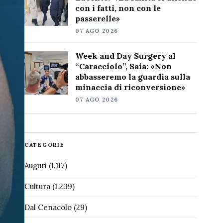
con i fatti, non con le
passerelle»
07 AGO 2026
Week and Day Surgery al
“Caracciolo”, Saia: «Non
abbasseremo la guardia sulla
minaccia di riconversione»
07 AGO 2026
CATEGORIE
Auguri
(1.117)
Cultura
(1.239)
Dal Cenacolo
(29)