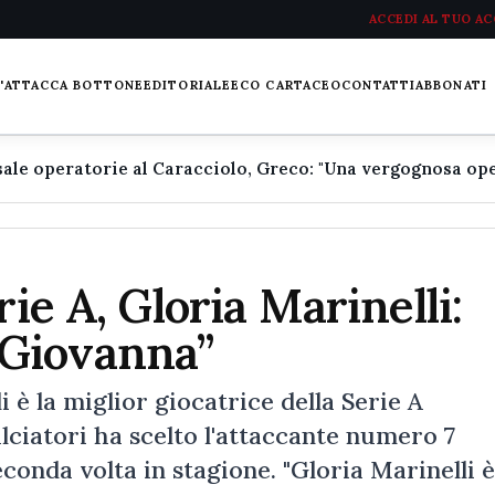
ACCEDI AL TUO A
L'ATTACCA BOTTONE
EDITORIALE
ECO CARTACEO
CONTATTI
ABBONATI
rie A, Gloria Marinelli:
Giovanna”
 è la miglior giocatrice della Serie A
lciatori ha scelto l'attaccante numero 7
econda volta in stagione. "Gloria Marinelli è