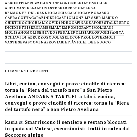
ABBONATI
ABRUZZO
AGNONE
AGNONESE
ALTOMOLISE
ALTO VASTESE
ALTOVASTESE
ARRESTO
ATESSA
BELMONTE DEL SANNIO
CACCIA
CALCIO
CAMPOBASSO
CAPRACOTTA
CARABINIERI
CASTIGLIONE MESSER MARINO
CHIETINO
CINGHIALI
COVID19
DROGA
FINANZA
FORESTALE
FURTO
INCIDENTE
ISERNIA
M5S
MALTEMPO
MIGRANTI
MOLISANI
MOLISANO
MOLISE
NEVE
OSPEDALE
POLIZIA
PROFUGHI
SANITÀ
SCHIAVI DI ABRUZZO
SCUOLA
SELECONTROLLO
TERMOLI
VASTESE
VASTO
VENAFRO
VIABILITÀ
VIGILI DEL FUOCO
COMMENTI RECENTI
Libri, cucina, convegni e prove cinofile di ricerca:
torna la “Fiera del tartufo nero” a San Pietro
Avellana ANDARE A TARTUFI
su
Libri, cucina,
convegni e prove cinofile di ricerca: torna la “Fiera
del tartufo nero” a San Pietro Avellana
kasia
su
Smarriscono il sentiero e restano bloccati
in quota sul Matese, escursionisti tratti in salvo dal
Soccorso alpino