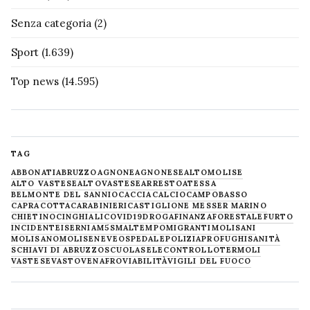
Senza categoria
(2)
Sport
(1.639)
Top news
(14.595)
TAG
ABBONATI
ABRUZZO
AGNONE
AGNONESE
ALTOMOLISE
ALTO VASTESE
ALTOVASTESE
ARRESTO
ATESSA
BELMONTE DEL SANNIO
CACCIA
CALCIO
CAMPOBASSO
CAPRACOTTA
CARABINIERI
CASTIGLIONE MESSER MARINO
CHIETINO
CINGHIALI
COVID19
DROGA
FINANZA
FORESTALE
FURTO
INCIDENTE
ISERNIA
M5S
MALTEMPO
MIGRANTI
MOLISANI
MOLISANO
MOLISE
NEVE
OSPEDALE
POLIZIA
PROFUGHI
SANITÀ
SCHIAVI DI ABRUZZO
SCUOLA
SELECONTROLLO
TERMOLI
VASTESE
VASTO
VENAFRO
VIABILITÀ
VIGILI DEL FUOCO