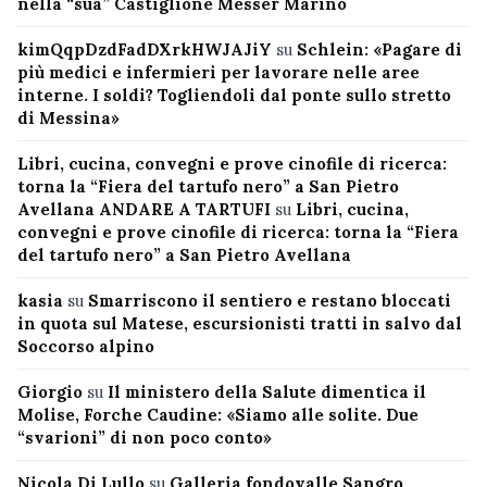
nella “sua” Castiglione Messer Marino
kimQqpDzdFadDXrkHWJAJiY
su
Schlein: «Pagare di
più medici e infermieri per lavorare nelle aree
interne. I soldi? Togliendoli dal ponte sullo stretto
di Messina»
Libri, cucina, convegni e prove cinofile di ricerca:
torna la “Fiera del tartufo nero” a San Pietro
Avellana ANDARE A TARTUFI
su
Libri, cucina,
convegni e prove cinofile di ricerca: torna la “Fiera
del tartufo nero” a San Pietro Avellana
kasia
su
Smarriscono il sentiero e restano bloccati
in quota sul Matese, escursionisti tratti in salvo dal
Soccorso alpino
Giorgio
su
Il ministero della Salute dimentica il
Molise, Forche Caudine: «Siamo alle solite. Due
“svarioni” di non poco conto»
Nicola Di Lullo
su
Galleria fondovalle Sangro,