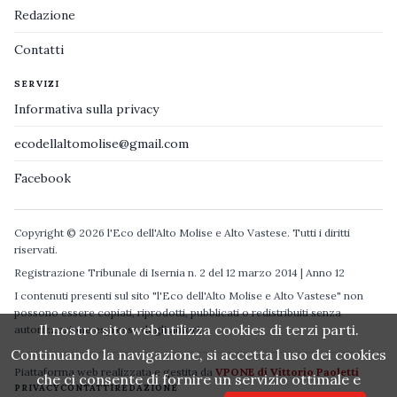
Redazione
Contatti
SERVIZI
Informativa sulla privacy
ecodellaltomolise@gmail.com
Facebook
Copyright © 2026 l'Eco dell'Alto Molise e Alto Vastese. Tutti i diritti
riservati.
Registrazione Tribunale di Isernia n. 2 del 12 marzo 2014 | Anno 12
I contenuti presenti sul sito "l'Eco dell'Alto Molise e Alto Vastese" non
possono essere copiati, riprodotti, pubblicati o redistribuiti senza
Il nostro sito web utilizza cookies di terzi parti.
autorizzazione espressa degli autori.
Continuando la navigazione, si accetta l uso dei cookies
Piattaforma web realizzata e gestita da
VPONE di Vittorio Paoletti
che ci consente di fornire un servizio ottimale e
PRIVACY
CONTATTI
REDAZIONE