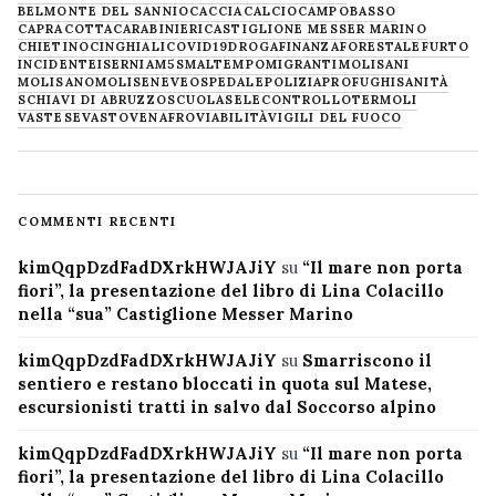
BELMONTE DEL SANNIO
CACCIA
CALCIO
CAMPOBASSO
CAPRACOTTA
CARABINIERI
CASTIGLIONE MESSER MARINO
CHIETINO
CINGHIALI
COVID19
DROGA
FINANZA
FORESTALE
FURTO
INCIDENTE
ISERNIA
M5S
MALTEMPO
MIGRANTI
MOLISANI
MOLISANO
MOLISE
NEVE
OSPEDALE
POLIZIA
PROFUGHI
SANITÀ
SCHIAVI DI ABRUZZO
SCUOLA
SELECONTROLLO
TERMOLI
VASTESE
VASTO
VENAFRO
VIABILITÀ
VIGILI DEL FUOCO
COMMENTI RECENTI
kimQqpDzdFadDXrkHWJAJiY
su
“Il mare non porta
fiori”, la presentazione del libro di Lina Colacillo
nella “sua” Castiglione Messer Marino
kimQqpDzdFadDXrkHWJAJiY
su
Smarriscono il
sentiero e restano bloccati in quota sul Matese,
escursionisti tratti in salvo dal Soccorso alpino
kimQqpDzdFadDXrkHWJAJiY
su
“Il mare non porta
fiori”, la presentazione del libro di Lina Colacillo