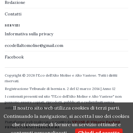
Redazione
Contatti
SERVIZI
Informativa sulla privacy
ecodellaltomolise@gmail.com
Facebook
Copyright © 2026 l'Eco dell'Alto Molise e Alto Vastese. Tutti i diritti
riservati.
Registrazione Tribunale di Isernia n. 2 del 12 marzo 2014 | Anno 12
I contenuti presenti sul sito "l'Eco dell'Alto Molise e Alto Vastese" non
possono essere copiati, riprodotti, pubblicati o redistribuiti senza
Il nostro sito web utilizza cookies di terzi parti.
autorizzazione espressa degli autori.
Continuando la navigazione, si accetta l uso dei cookies
Piattaforma web realizzata e gestita da
VPONE di Vittorio Paoletti
che ci consente di fornire un servizio ottimale e
PRIVACY
CONTATTI
REDAZIONE
contenuti personalizzati.
Chiudi ed accetta