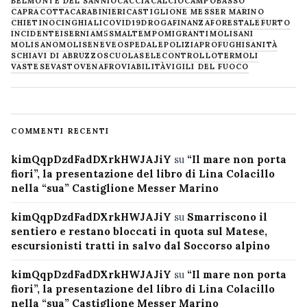
BELMONTE DEL SANNIO
CACCIA
CALCIO
CAMPOBASSO
CAPRACOTTA
CARABINIERI
CASTIGLIONE MESSER MARINO
CHIETINO
CINGHIALI
COVID19
DROGA
FINANZA
FORESTALE
FURTO
INCIDENTE
ISERNIA
M5S
MALTEMPO
MIGRANTI
MOLISANI
MOLISANO
MOLISE
NEVE
OSPEDALE
POLIZIA
PROFUGHI
SANITÀ
SCHIAVI DI ABRUZZO
SCUOLA
SELECONTROLLO
TERMOLI
VASTESE
VASTO
VENAFRO
VIABILITÀ
VIGILI DEL FUOCO
COMMENTI RECENTI
kimQqpDzdFadDXrkHWJAJiY
su
“Il mare non porta
fiori”, la presentazione del libro di Lina Colacillo
nella “sua” Castiglione Messer Marino
kimQqpDzdFadDXrkHWJAJiY
su
Smarriscono il
sentiero e restano bloccati in quota sul Matese,
escursionisti tratti in salvo dal Soccorso alpino
kimQqpDzdFadDXrkHWJAJiY
su
“Il mare non porta
fiori”, la presentazione del libro di Lina Colacillo
nella “sua” Castiglione Messer Marino