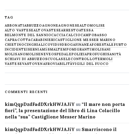
TAG
ABBONATI
ABRUZZO
AGNONE
AGNONESE
ALTOMOLISE
ALTO VASTESE
ALTOVASTESE
ARRESTO
ATESSA
BELMONTE DEL SANNIO
CACCIA
CALCIO
CAMPOBASSO
CAPRACOTTA
CARABINIERI
CASTIGLIONE MESSER MARINO
CHIETINO
CINGHIALI
COVID19
DROGA
FINANZA
FORESTALE
FURTO
INCIDENTE
ISERNIA
M5S
MALTEMPO
MIGRANTI
MOLISANI
MOLISANO
MOLISE
NEVE
OSPEDALE
POLIZIA
PROFUGHI
SANITÀ
SCHIAVI DI ABRUZZO
SCUOLA
SELECONTROLLO
TERMOLI
VASTESE
VASTO
VENAFRO
VIABILITÀ
VIGILI DEL FUOCO
COMMENTI RECENTI
kimQqpDzdFadDXrkHWJAJiY
su
“Il mare non porta
fiori”, la presentazione del libro di Lina Colacillo
nella “sua” Castiglione Messer Marino
kimQqpDzdFadDXrkHWJAJiY
su
Smarriscono il