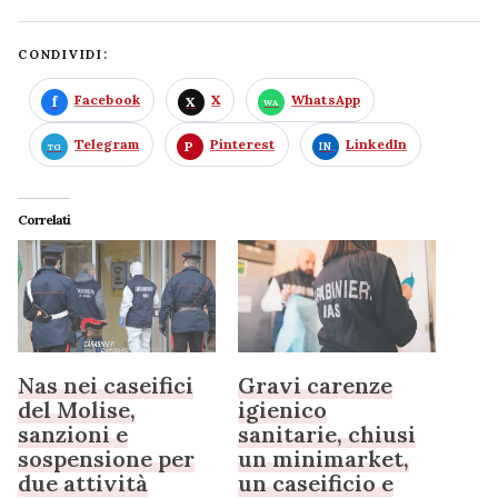
CONDIVIDI:
Facebook
X
WhatsApp
Telegram
Pinterest
LinkedIn
Correlati
Nas nei caseifici
Gravi carenze
del Molise,
igienico
sanzioni e
sanitarie, chiusi
sospensione per
un minimarket,
due attività
un caseificio e