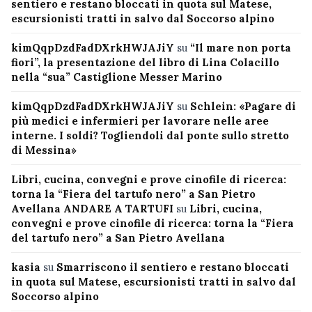
sentiero e restano bloccati in quota sul Matese,
escursionisti tratti in salvo dal Soccorso alpino
kimQqpDzdFadDXrkHWJAJiY
su
“Il mare non porta
fiori”, la presentazione del libro di Lina Colacillo
nella “sua” Castiglione Messer Marino
kimQqpDzdFadDXrkHWJAJiY
su
Schlein: «Pagare di
più medici e infermieri per lavorare nelle aree
interne. I soldi? Togliendoli dal ponte sullo stretto
di Messina»
Libri, cucina, convegni e prove cinofile di ricerca:
torna la “Fiera del tartufo nero” a San Pietro
Avellana ANDARE A TARTUFI
su
Libri, cucina,
convegni e prove cinofile di ricerca: torna la “Fiera
del tartufo nero” a San Pietro Avellana
kasia
su
Smarriscono il sentiero e restano bloccati
in quota sul Matese, escursionisti tratti in salvo dal
Soccorso alpino