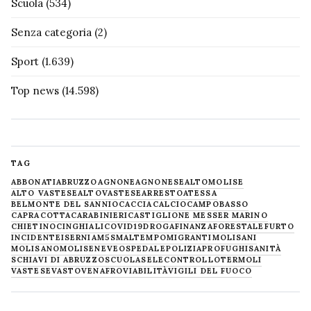
Scuola
(534)
Senza categoria
(2)
Sport
(1.639)
Top news
(14.598)
TAG
ABBONATI
ABRUZZO
AGNONE
AGNONESE
ALTOMOLISE
ALTO VASTESE
ALTOVASTESE
ARRESTO
ATESSA
BELMONTE DEL SANNIO
CACCIA
CALCIO
CAMPOBASSO
CAPRACOTTA
CARABINIERI
CASTIGLIONE MESSER MARINO
CHIETINO
CINGHIALI
COVID19
DROGA
FINANZA
FORESTALE
FURTO
INCIDENTE
ISERNIA
M5S
MALTEMPO
MIGRANTI
MOLISANI
MOLISANO
MOLISE
NEVE
OSPEDALE
POLIZIA
PROFUGHI
SANITÀ
SCHIAVI DI ABRUZZO
SCUOLA
SELECONTROLLO
TERMOLI
VASTESE
VASTO
VENAFRO
VIABILITÀ
VIGILI DEL FUOCO