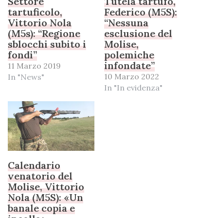
Settore
Tutela tartufo,
tartuficolo,
Federico (M5S):
Vittorio Nola
“Nessuna
(M5s): “Regione
esclusione del
sblocchi subito i
Molise,
fondi”
polemiche
infondate”
11 Marzo 2019
10 Marzo 2022
In "News"
In "In evidenza"
Calendario
venatorio del
Molise, Vittorio
Nola (M5S): «Un
banale copia e