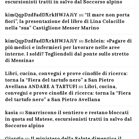
escursionisti tratti in salvo dal Soccorso alpino
kimQqpDzdFadDXrkHWJAJiY
su
“Il mare non porta
fiori”, la presentazione del libro di Lina Colacillo
nella “sua” Castiglione Messer Marino
kimQqpDzdFadDXrkHWJAJiY
su
Schlein: «Pagare di
più medici e infermieri per lavorare nelle aree
interne. I soldi? Togliendoli dal ponte sullo stretto
di Messina»
Libri, cucina, convegni e prove cinofile di ricerca:
torna la “Fiera del tartufo nero” a San Pietro
Avellana ANDARE A TARTUFI
su
Libri, cucina,
convegni e prove cinofile di ricerca: torna la “Fiera
del tartufo nero” a San Pietro Avellana
kasia
su
Smarriscono il sentiero e restano bloccati
in quota sul Matese, escursionisti tratti in salvo dal
Soccorso alpino
Giorgio
su
Il ministero della Salute dimentica il