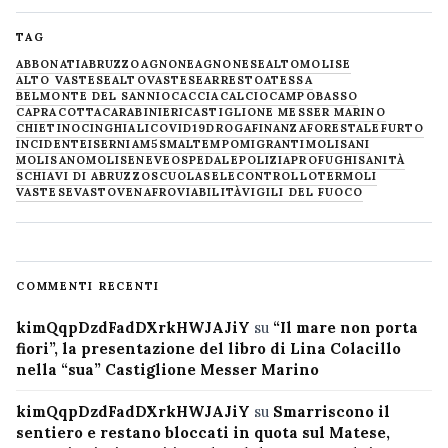
TAG
ABBONATI
ABRUZZO
AGNONE
AGNONESE
ALTOMOLISE
ALTO VASTESE
ALTOVASTESE
ARRESTO
ATESSA
BELMONTE DEL SANNIO
CACCIA
CALCIO
CAMPOBASSO
CAPRACOTTA
CARABINIERI
CASTIGLIONE MESSER MARINO
CHIETINO
CINGHIALI
COVID19
DROGA
FINANZA
FORESTALE
FURTO
INCIDENTE
ISERNIA
M5S
MALTEMPO
MIGRANTI
MOLISANI
MOLISANO
MOLISE
NEVE
OSPEDALE
POLIZIA
PROFUGHI
SANITÀ
SCHIAVI DI ABRUZZO
SCUOLA
SELECONTROLLO
TERMOLI
VASTESE
VASTO
VENAFRO
VIABILITÀ
VIGILI DEL FUOCO
COMMENTI RECENTI
kimQqpDzdFadDXrkHWJAJiY
su
“Il mare non porta
fiori”, la presentazione del libro di Lina Colacillo
nella “sua” Castiglione Messer Marino
kimQqpDzdFadDXrkHWJAJiY
su
Smarriscono il
sentiero e restano bloccati in quota sul Matese,