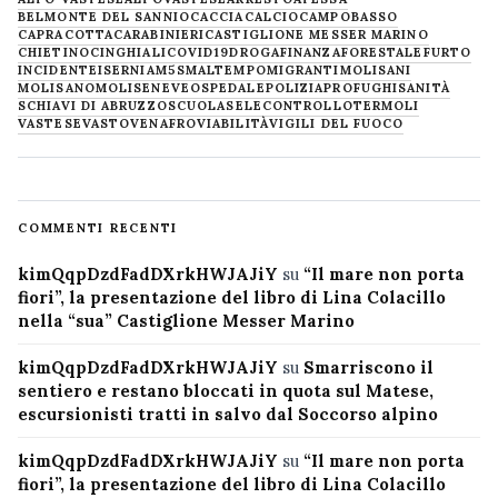
BELMONTE DEL SANNIO
CACCIA
CALCIO
CAMPOBASSO
CAPRACOTTA
CARABINIERI
CASTIGLIONE MESSER MARINO
CHIETINO
CINGHIALI
COVID19
DROGA
FINANZA
FORESTALE
FURTO
INCIDENTE
ISERNIA
M5S
MALTEMPO
MIGRANTI
MOLISANI
MOLISANO
MOLISE
NEVE
OSPEDALE
POLIZIA
PROFUGHI
SANITÀ
SCHIAVI DI ABRUZZO
SCUOLA
SELECONTROLLO
TERMOLI
VASTESE
VASTO
VENAFRO
VIABILITÀ
VIGILI DEL FUOCO
COMMENTI RECENTI
kimQqpDzdFadDXrkHWJAJiY
su
“Il mare non porta
fiori”, la presentazione del libro di Lina Colacillo
nella “sua” Castiglione Messer Marino
kimQqpDzdFadDXrkHWJAJiY
su
Smarriscono il
sentiero e restano bloccati in quota sul Matese,
escursionisti tratti in salvo dal Soccorso alpino
kimQqpDzdFadDXrkHWJAJiY
su
“Il mare non porta
fiori”, la presentazione del libro di Lina Colacillo