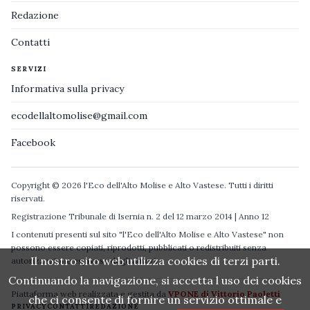
Redazione
Contatti
SERVIZI
Informativa sulla privacy
ecodellaltomolise@gmail.com
Facebook
Copyright © 2026 l'Eco dell'Alto Molise e Alto Vastese. Tutti i diritti
riservati.
Registrazione Tribunale di Isernia n. 2 del 12 marzo 2014 | Anno 12
I contenuti presenti sul sito "l'Eco dell'Alto Molise e Alto Vastese" non
possono essere copiati, riprodotti, pubblicati o redistribuiti senza
Il nostro sito web utilizza cookies di terzi parti.
autorizzazione espressa degli autori.
Continuando la navigazione, si accetta l uso dei cookies
Piattaforma web realizzata e gestita da
VPONE di Vittorio Paoletti
che ci consente di fornire un servizio ottimale e
PRIVACY
CONTATTI
REDAZIONE