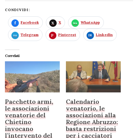
CONDIVIDI:
Facebook
X
WhatsApp
Telegram
Pinterest
LinkedIn
Correlati
Pacchetto armi,
Calendario
le associazioni
venatorio, le
venatorie del
associazioni alla
Chietino
Regione Abruzzo:
invocano
basta restrizioni
l’intervento del
per i cacciatori