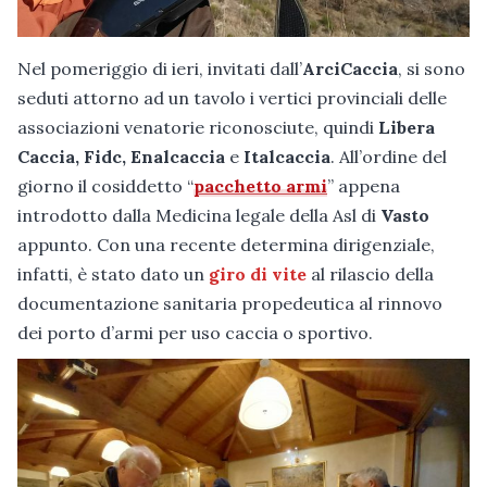
Nel pomeriggio di ieri, invitati dall’
ArciCaccia
, si sono
seduti attorno ad un tavolo i vertici provinciali delle
associazioni venatorie riconosciute, quindi
Libera
Caccia, Fidc, Enalcaccia
e
Italcaccia
. All’ordine del
giorno il cosiddetto “
pacchetto armi
” appena
introdotto dalla Medicina legale della Asl di
Vasto
appunto. Con una recente determina dirigenziale,
infatti, è stato dato un
giro di vite
al rilascio della
documentazione sanitaria propedeutica al rinnovo
dei porto d’armi per uso caccia o sportivo.