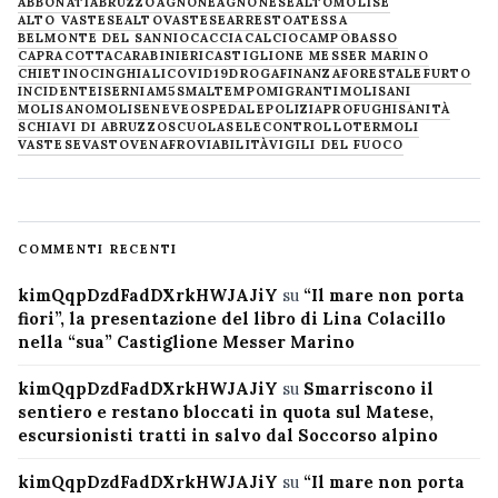
ABBONATI
ABRUZZO
AGNONE
AGNONESE
ALTOMOLISE
ALTO VASTESE
ALTOVASTESE
ARRESTO
ATESSA
BELMONTE DEL SANNIO
CACCIA
CALCIO
CAMPOBASSO
CAPRACOTTA
CARABINIERI
CASTIGLIONE MESSER MARINO
CHIETINO
CINGHIALI
COVID19
DROGA
FINANZA
FORESTALE
FURTO
INCIDENTE
ISERNIA
M5S
MALTEMPO
MIGRANTI
MOLISANI
MOLISANO
MOLISE
NEVE
OSPEDALE
POLIZIA
PROFUGHI
SANITÀ
SCHIAVI DI ABRUZZO
SCUOLA
SELECONTROLLO
TERMOLI
VASTESE
VASTO
VENAFRO
VIABILITÀ
VIGILI DEL FUOCO
COMMENTI RECENTI
kimQqpDzdFadDXrkHWJAJiY
su
“Il mare non porta
fiori”, la presentazione del libro di Lina Colacillo
nella “sua” Castiglione Messer Marino
kimQqpDzdFadDXrkHWJAJiY
su
Smarriscono il
sentiero e restano bloccati in quota sul Matese,
escursionisti tratti in salvo dal Soccorso alpino
kimQqpDzdFadDXrkHWJAJiY
su
“Il mare non porta