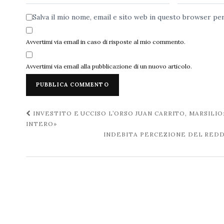
Salva il mio nome, email e sito web in questo browser p
Avvertimi via email in caso di risposte al mio commento.
Avvertimi via email alla pubblicazione di un nuovo articolo.
Navigazione
INVESTITO E UCCISO L’ORSO JUAN CARRITO, MARSILI
INTERO»
post
INDEBITA PERCEZIONE DEL REDDI