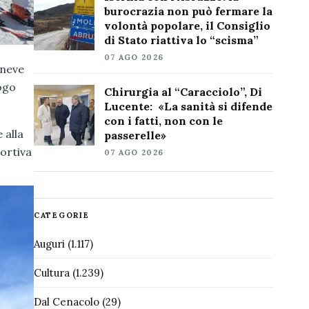
burocrazia non può fermare la
volontà popolare, il Consiglio
di Stato riattiva lo “scisma”
07 AGO 2026
 neve
uogo
Chirurgia al “Caracciolo”, Di
Lucente: «La sanità si difende
con i fatti, non con le
 alla
passerelle»
portiva
07 AGO 2026
CATEGORIE
Auguri
(1.117)
Cultura
(1.239)
Dal Cenacolo
(29)