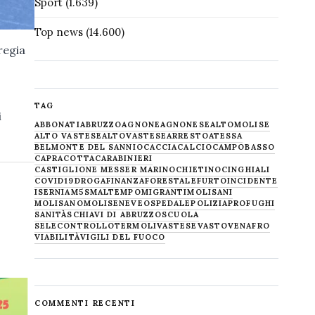
Sport
(1.639)
Top news
(14.600)
regia
TAG
i
ABBONATI
ABRUZZO
AGNONE
AGNONESE
ALTOMOLISE
ALTO VASTESE
ALTOVASTESE
ARRESTO
ATESSA
BELMONTE DEL SANNIO
CACCIA
CALCIO
CAMPOBASSO
CAPRACOTTA
CARABINIERI
CASTIGLIONE MESSER MARINO
CHIETINO
CINGHIALI
COVID19
DROGA
FINANZA
FORESTALE
FURTO
INCIDENTE
ISERNIA
M5S
MALTEMPO
MIGRANTI
MOLISANI
MOLISANO
MOLISE
NEVE
OSPEDALE
POLIZIA
PROFUGHI
SANITÀ
SCHIAVI DI ABRUZZO
SCUOLA
SELECONTROLLO
TERMOLI
VASTESE
VASTO
VENAFRO
VIABILITÀ
VIGILI DEL FUOCO
COMMENTI RECENTI