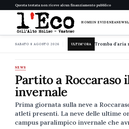
Questa testata non riceve alcun finanziamento pubblico
HOME
IN EVIDENZA
NEWS
SABATO 8 AGOSTO 2026
ULTIM'ORA
NEWS
Partito a Roccaraso 
invernale
Prima giornata sulla neve a Roccaraso
atleti presenti. La neve delle ultime 
campus paralimpico invernale che avr