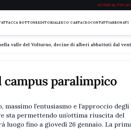
ACCEDI AL TUO A
L'ATTACCA BOTTONE
EDITORIALE
ECO CARTACEO
CONTATTI
ABBONATI
il campus paralimpico
, massimo l’entusiasmo e l’approccio degli
ore sta permettendo un’ottima riuscita del
à luogo fino a giovedì 26 gennaio. La prim