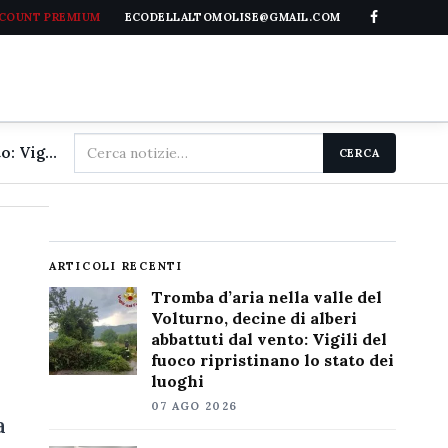
CCOUNT PREMIUM
ECODELLALTOMOLISE@GMAIL.COM
Cerca
Tromba d'aria nella valle del Volturno, decine di alberi abbattuti dal vento: Vigili del fuoco ripristinano lo stato dei luoghi
CERCA
nel
sito
ARTICOLI RECENTI
Tromba d’aria nella valle del
Volturno, decine di alberi
abbattuti dal vento: Vigili del
fuoco ripristinano lo stato dei
luoghi
07 AGO 2026
a