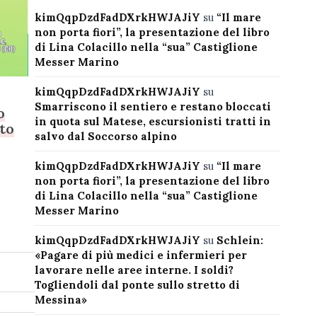
kimQqpDzdFadDXrkHWJAJiY
su
“Il mare
non porta fiori”, la presentazione del libro
di Lina Colacillo nella “sua” Castiglione
Messer Marino
kimQqpDzdFadDXrkHWJAJiY
su
Smarriscono il sentiero e restano bloccati
o
in quota sul Matese, escursionisti tratti in
ato
salvo dal Soccorso alpino
kimQqpDzdFadDXrkHWJAJiY
su
“Il mare
non porta fiori”, la presentazione del libro
di Lina Colacillo nella “sua” Castiglione
Messer Marino
kimQqpDzdFadDXrkHWJAJiY
su
Schlein:
«Pagare di più medici e infermieri per
lavorare nelle aree interne. I soldi?
Togliendoli dal ponte sullo stretto di
Messina»