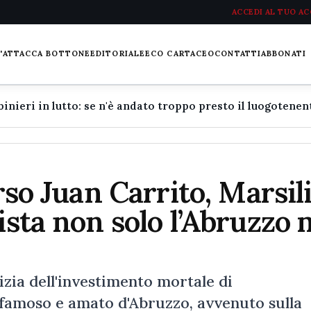
ACCEDI AL TUO A
L'ATTACCA BOTTONE
EDITORIALE
ECO CARTACEO
CONTATTI
ABBONATI
rso Juan Carrito, Marsili
ista non solo l’Abruzzo
zia dell'investimento mortale di
famoso e amato d'Abruzzo, avvenuto sulla