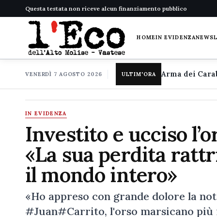
Questa testata non riceve alcun finanziamento pubblico
HOME
IN EVIDENZA
NEWS
VENERDÌ 7 AGOSTO 2026
ULTIM'ORA
IN EVIDENZA
Investito e ucciso l’o
«La sua perdita rattr
il mondo intero»
«Ho appreso con grande dolore la noti
#Juan#Carrito, l'orso marsicano più 