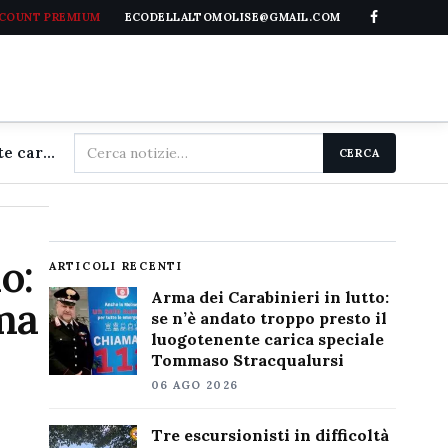
CCOUNT PREMIUM
ECODELLALTOMOLISE@GMAIL.COM
Cerca
Arma dei Carabinieri in lutto: se n'è andato troppo presto il luogotenente carica speciale Tommaso Stracqualursi
CERCA
nel
sito
o:
ARTICOLI RECENTI
Arma dei Carabinieri in lutto:
 ma
se n’è andato troppo presto il
luogotenente carica speciale
Tommaso Stracqualursi
06 AGO 2026
Tre escursionisti in difficoltà