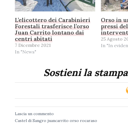
L’elicottero dei Carabinieri
Orso in u
Forestali trasferisce l’orso
pressi del
Juan Carrito lontano dai
intervent
centri abitati
25 Agosto 2
7 Dicembre 2021
In "In evide
In "News"
Sostieni la stampa
Lascia un commento
Castel di Sangro
juancarrito
orso
rocaraso