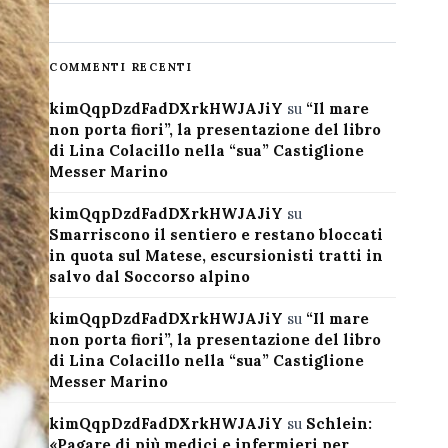
COMMENTI RECENTI
kimQqpDzdFadDXrkHWJAJiY
su
“Il mare
non porta fiori”, la presentazione del libro
di Lina Colacillo nella “sua” Castiglione
Messer Marino
kimQqpDzdFadDXrkHWJAJiY
su
Smarriscono il sentiero e restano bloccati
in quota sul Matese, escursionisti tratti in
salvo dal Soccorso alpino
kimQqpDzdFadDXrkHWJAJiY
su
“Il mare
non porta fiori”, la presentazione del libro
di Lina Colacillo nella “sua” Castiglione
Messer Marino
kimQqpDzdFadDXrkHWJAJiY
su
Schlein:
«Pagare di più medici e infermieri per