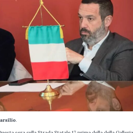
arsilio
.
sta sera sulla Strada Statale 17 prima della della Galleria