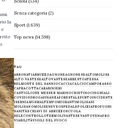
Scuola
(534)
Senza categoria
(2)
umi.
rio la
Sport
(1.639)
 e
rrito
Top news
(14.598)
lo
TAG
ABBONATI
ABRUZZO
AGNONE
AGNONESE
ALTOMOLISE
ALTO VASTESE
ALTOVASTESE
ARRESTO
ATESSA
BELMONTE DEL SANNIO
CACCIA
CALCIO
CAMPOBASSO
CAPRACOTTA
CARABINIERI
CASTIGLIONE MESSER MARINO
CHIETINO
CINGHIALI
COVID19
DROGA
FINANZA
FORESTALE
FURTO
INCIDENTE
ISERNIA
M5S
MALTEMPO
MIGRANTI
MOLISANI
MOLISANO
MOLISE
NEVE
OSPEDALE
POLIZIA
PROFUGHI
SANITÀ
SCHIAVI DI ABRUZZO
SCUOLA
SELECONTROLLO
TERMOLI
VASTESE
VASTO
VENAFRO
VIABILITÀ
VIGILI DEL FUOCO