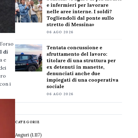
e infermieri per lavorare
nelle aree interne. I soldi?
Togliendoli dal ponte sullo
stretto di Messina»
06 AGO 2026
 l’orso
Tentata concussione e
l di
sfruttamento del lavoro:
a e
titolare di una struttura per
ex detenuti in manette,
dei
denunciati anche due
ero
impiegati di una cooperativa
con i
sociale
06 AGO 2026
CATEGORIE
Auguri
(1.117)