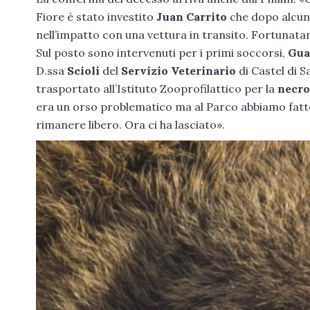
Fiore è stato investito
Juan Carrito
che dopo alcun
nell’impatto con una vettura in transito. Fortunat
Sul posto sono intervenuti per i primi soccorsi,
Gua
D.ssa
Scioli
del
Servizio Veterinario
di Castel di 
trasportato all’Istituto Zooprofilattico per la
necro
era un orso problematico ma al Parco abbiamo fatto 
rimanere libero. Ora ci ha lasciato».