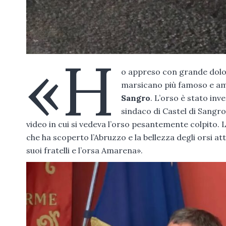
«H
o appreso con grande dolor
marsicano più famoso e amat
Sangro
. L’orso è stato inv
sindaco di Castel di Sangr
video in cui si vedeva l’orso pesantemente colpito. 
che ha scoperto l’Abruzzo e la bellezza degli orsi at
suoi fratelli e l’orsa Amarena».