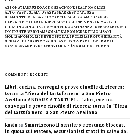
ABBONATI
ABRUZZO
AGNONE
AGNONESE
ALTOMOLISE
ALTO VASTESE
ALTOVASTESE
ARRESTO
ATESSA
BELMONTE DEL SANNIO
CACCIA
CALCIO
CAMPOBASSO
CAPRACOTTA
CARABINIERI
CASTIGLIONE MESSER MARINO
CHIETINO
CINGHIALI
COVID19
DROGA
FINANZA
FORESTALE
FURTO
INCIDENTE
ISERNIA
M5S
MALTEMPO
MIGRANTI
MOLISANI
MOLISANO
MOLISE
NEVE
OSPEDALE
POLIZIA
PROFUGHI
SANITÀ
SCHIAVI DI ABRUZZO
SCUOLA
SELECONTROLLO
TERMOLI
VASTESE
VASTO
VENAFRO
VIABILITÀ
VIGILI DEL FUOCO
COMMENTI RECENTI
Libri, cucina, convegni e prove cinofile di ricerca:
torna la “Fiera del tartufo nero” a San Pietro
Avellana ANDARE A TARTUFI
su
Libri, cucina,
convegni e prove cinofile di ricerca: torna la “Fiera
del tartufo nero” a San Pietro Avellana
kasia
su
Smarriscono il sentiero e restano bloccati
in quota sul Matese, escursionisti tratti in salvo dal