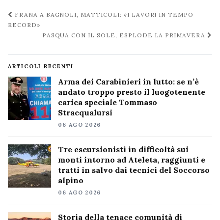
Navigazione
FRANA A BAGNOLI, MATTICOLI: «I LAVORI IN TEMPO
post
RECORD»
PASQUA CON IL SOLE, ESPLODE LA PRIMAVERA
ARTICOLI RECENTI
Arma dei Carabinieri in lutto: se n’è
andato troppo presto il luogotenente
carica speciale Tommaso
Stracqualursi
06 AGO 2026
Tre escursionisti in difficoltà sui
monti intorno ad Ateleta, raggiunti e
tratti in salvo dai tecnici del Soccorso
alpino
06 AGO 2026
Storia della tenace comunità di