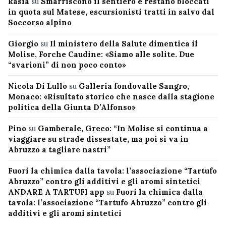
kasia
su
Smarriscono il sentiero e restano bloccati
in quota sul Matese, escursionisti tratti in salvo dal
Soccorso alpino
Giorgio
su
Il ministero della Salute dimentica il
Molise, Forche Caudine: «Siamo alle solite. Due
“svarioni” di non poco conto»
Nicola Di Lullo
su
Galleria fondovalle Sangro,
Monaco: «Risultato storico che nasce dalla stagione
politica della Giunta D’Alfonso»
Pino
su
Gamberale, Greco: “In Molise si continua a
viaggiare su strade dissestate, ma poi si va in
Abruzzo a tagliare nastri”
Fuori la chimica dalla tavola: l’associazione “Tartufo
Abruzzo” contro gli additivi e gli aromi sintetici
ANDARE A TARTUFI app
su
Fuori la chimica dalla
tavola: l’associazione “Tartufo Abruzzo” contro gli
additivi e gli aromi sintetici