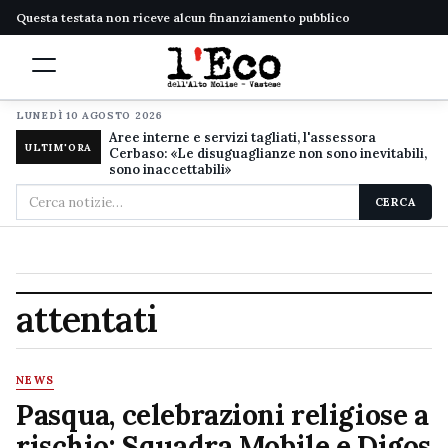
Questa testata non riceve alcun finanziamento pubblico
LUNEDÌ 10 AGOSTO 2026
Aree interne e servizi tagliati, l'assessora
ULTIM'ORA
Cerbaso: «Le disuguaglianze non sono inevitabili,
sono inaccettabili»
Cerca
CERCA
nel
sito
attentati
NEWS
Pasqua, celebrazioni religiose a
rischio: Squadra Mobile e Digos