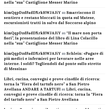
nella “sua” Castiglione Messer Marino
kimQqpDzdFadDXrkHWJAJiY
su
Smarriscono il
sentiero e restano bloccati in quota sul Matese,
escursionisti tratti in salvo dal Soccorso alpino
kimQqpDzdFadDXrkHWJAJiY
su
“Il mare non porta
fiori”, la presentazione del libro di Lina Colacillo
nella “sua” Castiglione Messer Marino
kimQqpDzdFadDXrkHWJAJiY
su
Schlein: «Pagare di
più medici e infermieri per lavorare nelle aree
interne. I soldi? Togliendoli dal ponte sullo stretto
di Messina»
Libri, cucina, convegni e prove cinofile di ricerca:
torna la “Fiera del tartufo nero” a San Pietro
Avellana ANDARE A TARTUFI
su
Libri, cucina,
convegni e prove cinofile di ricerca: torna la “Fiera
del tartufo nero” a San Pietro Avellana