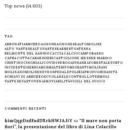
Top news
(14.603)
TAG
ABBONATI
ABRUZZO
AGNONE
AGNONESE
ALTOMOLISE
ALTO VASTESE
ALTOVASTESE
ARRESTO
ATESSA
BELMONTE DEL SANNIO
CACCIA
CALCIO
CAMPOBASSO
CAPRACOTTA
CARABINIERI
CASTIGLIONE MESSER MARINO
CHIETINO
CINGHIALI
COVID19
DROGA
FINANZA
FORESTALE
FURTO
INCIDENTE
ISERNIA
M5S
MALTEMPO
MIGRANTI
MOLISANI
MOLISANO
MOLISE
NEVE
OSPEDALE
POLIZIA
PROFUGHI
SANITÀ
SCHIAVI DI ABRUZZO
SCUOLA
SELECONTROLLO
TERMOLI
VASTESE
VASTO
VENAFRO
VIABILITÀ
VIGILI DEL FUOCO
COMMENTI RECENTI
kimQqpDzdFadDXrkHWJAJiY
su
“Il mare non porta
fiori”, la presentazione del libro di Lina Colacillo