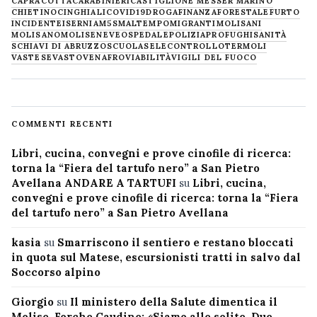
CAPRACOTTA
CARABINIERI
CASTIGLIONE MESSER MARINO
CHIETINO
CINGHIALI
COVID19
DROGA
FINANZA
FORESTALE
FURTO
INCIDENTE
ISERNIA
M5S
MALTEMPO
MIGRANTI
MOLISANI
MOLISANO
MOLISE
NEVE
OSPEDALE
POLIZIA
PROFUGHI
SANITÀ
SCHIAVI DI ABRUZZO
SCUOLA
SELECONTROLLO
TERMOLI
VASTESE
VASTO
VENAFRO
VIABILITÀ
VIGILI DEL FUOCO
COMMENTI RECENTI
Libri, cucina, convegni e prove cinofile di ricerca:
torna la “Fiera del tartufo nero” a San Pietro
Avellana ANDARE A TARTUFI
su
Libri, cucina,
convegni e prove cinofile di ricerca: torna la “Fiera
del tartufo nero” a San Pietro Avellana
kasia
su
Smarriscono il sentiero e restano bloccati
in quota sul Matese, escursionisti tratti in salvo dal
Soccorso alpino
Giorgio
su
Il ministero della Salute dimentica il
Molise, Forche Caudine: «Siamo alle solite. Due