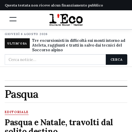
Questa testata non riceve alcun finanziamento pubblico
GIOVEDÌ 6 AGOSTO 2026
Tre escursionisti in difficoltà sui monti intorno ad
ULTIM'ORA
Ateleta, raggiunti e tratti in salvo dai tecnici del
Soccorso alpino
Cerca
CERCA
nel
sito
Pasqua
EDITORIALE
Pasqua e Natale, travolti dal
solito destino