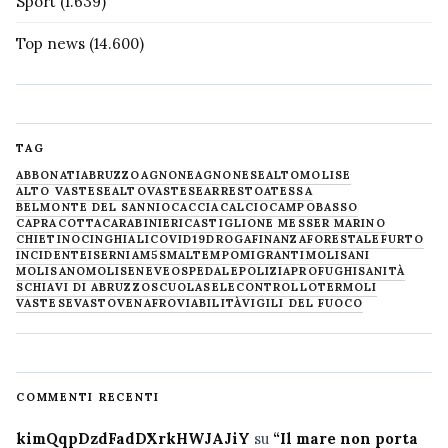
Sport
(1.639)
Top news
(14.600)
TAG
ABBONATI
ABRUZZO
AGNONE
AGNONESE
ALTOMOLISE
ALTO VASTESE
ALTOVASTESE
ARRESTO
ATESSA
BELMONTE DEL SANNIO
CACCIA
CALCIO
CAMPOBASSO
CAPRACOTTA
CARABINIERI
CASTIGLIONE MESSER MARINO
CHIETINO
CINGHIALI
COVID19
DROGA
FINANZA
FORESTALE
FURTO
INCIDENTE
ISERNIA
M5S
MALTEMPO
MIGRANTI
MOLISANI
MOLISANO
MOLISE
NEVE
OSPEDALE
POLIZIA
PROFUGHI
SANITÀ
SCHIAVI DI ABRUZZO
SCUOLA
SELECONTROLLO
TERMOLI
VASTESE
VASTO
VENAFRO
VIABILITÀ
VIGILI DEL FUOCO
COMMENTI RECENTI
kimQqpDzdFadDXrkHWJAJiY
su
“Il mare non porta