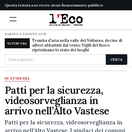
Questa testata non riceve alcun finanziamento pubblico
SABATO 8 AGOSTO 2026
Tromba d'aria nella valle del Volturno, decine di
ULTIM'ORA
alberi abbattuti dal vento: Vigili del fuoco
ripristinano lo stato dei luoghi
Cerca
CERCA
nel
sito
IN EVIDENZA
Patti per la sicurezza,
videosorveglianza in
arrivo nell’Alto Vastese
Patti per la sicurezza, videosorveglianza in
arrivo nell'Alto Vastese. I sindaci dei comuni