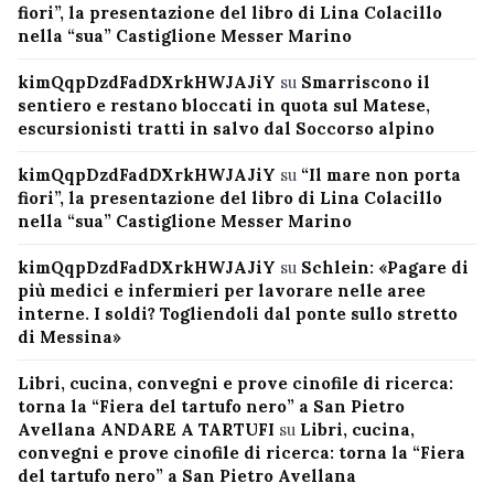
fiori”, la presentazione del libro di Lina Colacillo
nella “sua” Castiglione Messer Marino
kimQqpDzdFadDXrkHWJAJiY
su
Smarriscono il
sentiero e restano bloccati in quota sul Matese,
escursionisti tratti in salvo dal Soccorso alpino
kimQqpDzdFadDXrkHWJAJiY
su
“Il mare non porta
fiori”, la presentazione del libro di Lina Colacillo
nella “sua” Castiglione Messer Marino
kimQqpDzdFadDXrkHWJAJiY
su
Schlein: «Pagare di
più medici e infermieri per lavorare nelle aree
interne. I soldi? Togliendoli dal ponte sullo stretto
di Messina»
Libri, cucina, convegni e prove cinofile di ricerca:
torna la “Fiera del tartufo nero” a San Pietro
Avellana ANDARE A TARTUFI
su
Libri, cucina,
convegni e prove cinofile di ricerca: torna la “Fiera
del tartufo nero” a San Pietro Avellana