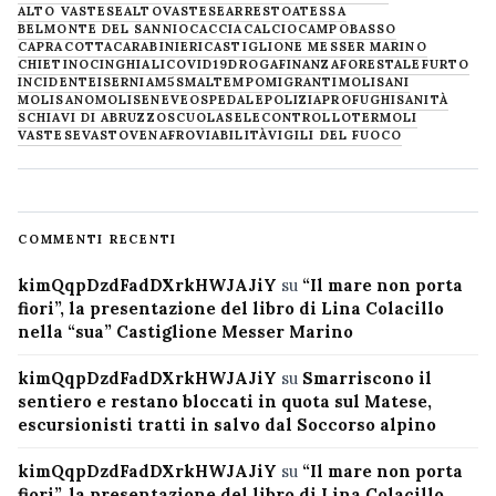
ALTO VASTESE
ALTOVASTESE
ARRESTO
ATESSA
BELMONTE DEL SANNIO
CACCIA
CALCIO
CAMPOBASSO
CAPRACOTTA
CARABINIERI
CASTIGLIONE MESSER MARINO
CHIETINO
CINGHIALI
COVID19
DROGA
FINANZA
FORESTALE
FURTO
INCIDENTE
ISERNIA
M5S
MALTEMPO
MIGRANTI
MOLISANI
MOLISANO
MOLISE
NEVE
OSPEDALE
POLIZIA
PROFUGHI
SANITÀ
SCHIAVI DI ABRUZZO
SCUOLA
SELECONTROLLO
TERMOLI
VASTESE
VASTO
VENAFRO
VIABILITÀ
VIGILI DEL FUOCO
COMMENTI RECENTI
kimQqpDzdFadDXrkHWJAJiY
su
“Il mare non porta
fiori”, la presentazione del libro di Lina Colacillo
nella “sua” Castiglione Messer Marino
kimQqpDzdFadDXrkHWJAJiY
su
Smarriscono il
sentiero e restano bloccati in quota sul Matese,
escursionisti tratti in salvo dal Soccorso alpino
kimQqpDzdFadDXrkHWJAJiY
su
“Il mare non porta
fiori”, la presentazione del libro di Lina Colacillo