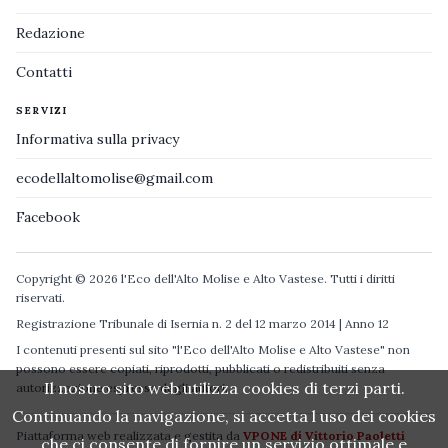
Redazione
Contatti
SERVIZI
Informativa sulla privacy
ecodellaltomolise@gmail.com
Facebook
Copyright © 2026 l'Eco dell'Alto Molise e Alto Vastese. Tutti i diritti
riservati.
Registrazione Tribunale di Isernia n. 2 del 12 marzo 2014 | Anno 12
I contenuti presenti sul sito "l'Eco dell'Alto Molise e Alto Vastese" non
possono essere copiati, riprodotti, pubblicati o redistribuiti senza
Il nostro sito web utilizza cookies di terzi parti.
autorizzazione espressa degli autori.
Continuando la navigazione, si accetta l uso dei cookies
Piattaforma web realizzata e gestita da
VPONE di Vittorio Paoletti
che ci consente di fornire un servizio ottimale e