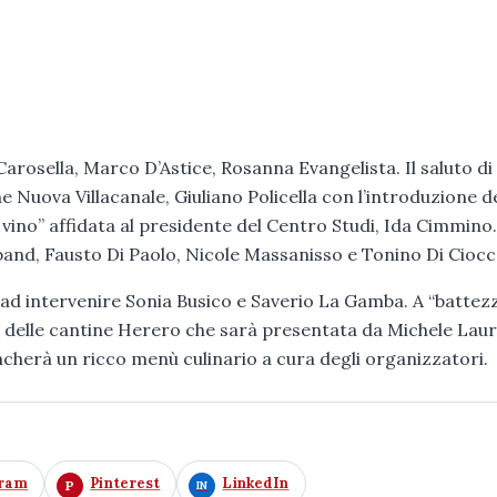
arosella, Marco D’Astice, Rosanna Evangelista. Il saluto di
 Nuova Villacanale, Giuliano Policella con l’introduzione de
el vino” affidata al presidente del Centro Studi, Ida Cimmino. 
nd, Fausto Di Paolo, Nicole Massanisso e Tonino Di Ciocc
ra ad intervenire Sonia Busico e Saverio La Gamba. A “battez
4 delle cantine Herero che sarà presentata da Michele Laur
ncherà un ricco menù culinario a cura degli organizzatori.
gram
Pinterest
LinkedIn