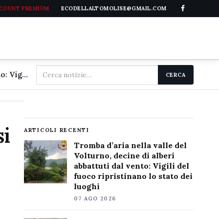
CCOUNT PREMIUM
ECODELLALTOMOLISE@GMAIL.COM
Cerca
Tromba d'aria nella valle del Volturno, decine di alberi abbattuti dal vento: Vigili del fuoco ripristinano lo stato dei luoghi
CERCA
nel
sito
si
ARTICOLI RECENTI
Tromba d’aria nella valle del
Volturno, decine di alberi
abbattuti dal vento: Vigili del
fuoco ripristinano lo stato dei
luoghi
07 AGO 2026