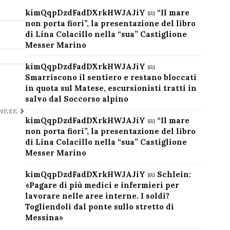
kimQqpDzdFadDXrkHWJAJiY
su
“Il mare
non porta fiori”, la presentazione del libro
di Lina Colacillo nella “sua” Castiglione
Messer Marino
kimQqpDzdFadDXrkHWJAJiY
su
Smarriscono il sentiero e restano bloccati
in quota sul Matese, escursionisti tratti in
salvo dal Soccorso alpino
ANESE
kimQqpDzdFadDXrkHWJAJiY
su
“Il mare
non porta fiori”, la presentazione del libro
di Lina Colacillo nella “sua” Castiglione
Messer Marino
kimQqpDzdFadDXrkHWJAJiY
su
Schlein:
«Pagare di più medici e infermieri per
lavorare nelle aree interne. I soldi?
Togliendoli dal ponte sullo stretto di
Messina»