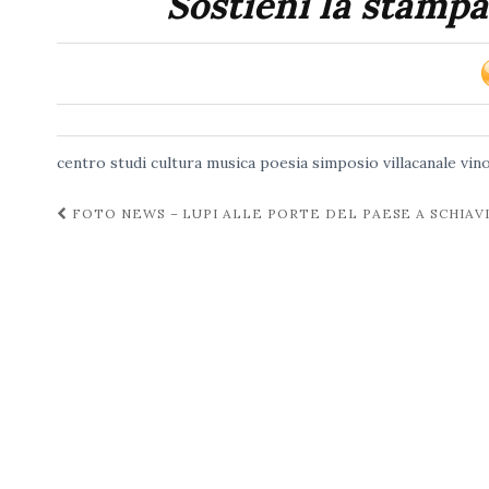
Sostieni la stampa
centro studi
cultura
musica
poesia
simposio
villacanale
vin
Navigazione
FOTO NEWS – LUPI ALLE PORTE DEL PAESE A SCHIAV
post