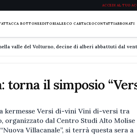
ACCEDI AL TUO A
L'ATTACCA BOTTONE
EDITORIALE
ECO CARTACEO
CONTATTI
ABBONATI
: torna il simposio “Ver
kermesse Versi di-vini Vini di-versi tra
, organizzato dal Centro Studi Alto Molise
“Nuova Villacanale”, si terrà questa sera a