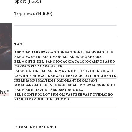
Sport
(1.639)
Top news
(14.600)
TAG
ABBONATI
ABRUZZO
AGNONE
AGNONESE
ALTOMOLISE
ALTO VASTESE
ALTOVASTESE
ARRESTO
ATESSA
BELMONTE DEL SANNIO
CACCIA
CALCIO
CAMPOBASSO
CAPRACOTTA
CARABINIERI
CASTIGLIONE MESSER MARINO
CHIETINO
CINGHIALI
COVID19
DROGA
FINANZA
FORESTALE
FURTO
INCIDENTE
ISERNIA
M5S
MALTEMPO
MIGRANTI
MOLISANI
MOLISANO
MOLISE
NEVE
OSPEDALE
POLIZIA
PROFUGHI
SANITÀ
SCHIAVI DI ABRUZZO
SCUOLA
mby”
SELECONTROLLO
TERMOLI
VASTESE
VASTO
VENAFRO
VIABILITÀ
VIGILI DEL FUOCO
COMMENTI RECENTI