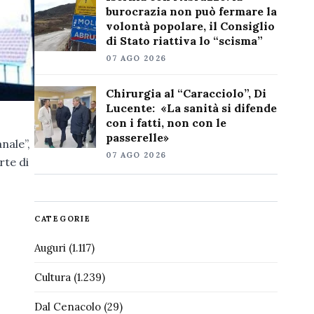
burocrazia non può fermare la
volontà popolare, il Consiglio
di Stato riattiva lo “scisma”
07 AGO 2026
Chirurgia al “Caracciolo”, Di
Lucente: «La sanità si difende
con i fatti, non con le
passerelle»
nale”,
07 AGO 2026
rte di
CATEGORIE
Auguri
(1.117)
Cultura
(1.239)
Dal Cenacolo
(29)