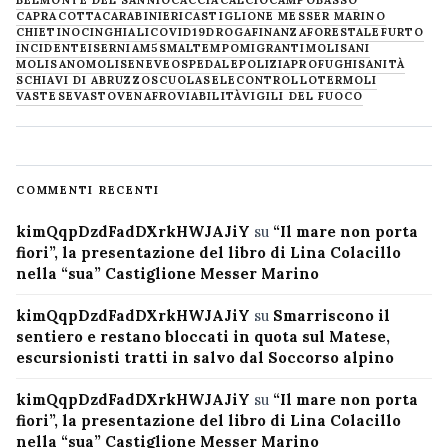
CAPRACOTTA
CARABINIERI
CASTIGLIONE MESSER MARINO
CHIETINO
CINGHIALI
COVID19
DROGA
FINANZA
FORESTALE
FURTO
INCIDENTE
ISERNIA
M5S
MALTEMPO
MIGRANTI
MOLISANI
MOLISANO
MOLISE
NEVE
OSPEDALE
POLIZIA
PROFUGHI
SANITÀ
SCHIAVI DI ABRUZZO
SCUOLA
SELECONTROLLO
TERMOLI
VASTESE
VASTO
VENAFRO
VIABILITÀ
VIGILI DEL FUOCO
COMMENTI RECENTI
kimQqpDzdFadDXrkHWJAJiY
su
“Il mare non porta
fiori”, la presentazione del libro di Lina Colacillo
nella “sua” Castiglione Messer Marino
kimQqpDzdFadDXrkHWJAJiY
su
Smarriscono il
sentiero e restano bloccati in quota sul Matese,
escursionisti tratti in salvo dal Soccorso alpino
kimQqpDzdFadDXrkHWJAJiY
su
“Il mare non porta
fiori”, la presentazione del libro di Lina Colacillo
nella “sua” Castiglione Messer Marino