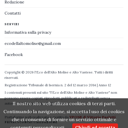
Redazione
Contatti
SERVIZI
Informativa sulla privacy
ecodellaltomolise@gmail.com
Facebook
Copyright © 2026 l'Eco dell'Alto Molise e Alto Vastese. Tutti i diritti
riservati.
Registrazione Tribunale di Isernia n. 2 del 12 marzo 2014 | Anno 12
I contenuti presenti sul sito "l'Eco dell'Alto Molise e Alto Vastese" non
possono essere copiati, riprodotti, pubblicati o redistribuiti senza
Il nostro sito web utilizza cookies di terzi parti.
autorizzazione espressa degli autori.
Continuando la navigazione, si accetta l uso dei cookies
Piattaforma web realizzata e gestita da
VPONE di Vittorio Paoletti
che ci consente di fornire un servizio ottimale e
PRIVACY
CONTATTI
REDAZIONE
contenuti personalizzati.
Chiudi ed accetta