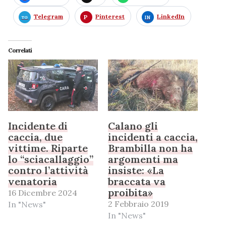
Telegram
Pinterest
LinkedIn
Correlati
Incidente di
Calano gli
caccia, due
incidenti a caccia,
vittime. Riparte
Brambilla non ha
lo “sciacallaggio”
argomenti ma
contro l’attività
insiste: «La
venatoria
braccata va
proibita»
16 Dicembre 2024
2 Febbraio 2019
In "News"
In "News"