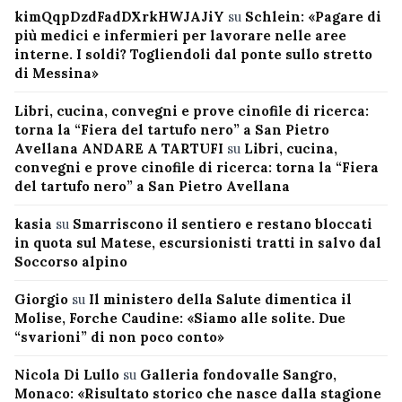
kimQqpDzdFadDXrkHWJAJiY
su
Schlein: «Pagare di
più medici e infermieri per lavorare nelle aree
interne. I soldi? Togliendoli dal ponte sullo stretto
di Messina»
Libri, cucina, convegni e prove cinofile di ricerca:
torna la “Fiera del tartufo nero” a San Pietro
Avellana ANDARE A TARTUFI
su
Libri, cucina,
convegni e prove cinofile di ricerca: torna la “Fiera
del tartufo nero” a San Pietro Avellana
kasia
su
Smarriscono il sentiero e restano bloccati
in quota sul Matese, escursionisti tratti in salvo dal
Soccorso alpino
Giorgio
su
Il ministero della Salute dimentica il
Molise, Forche Caudine: «Siamo alle solite. Due
“svarioni” di non poco conto»
Nicola Di Lullo
su
Galleria fondovalle Sangro,
Monaco: «Risultato storico che nasce dalla stagione