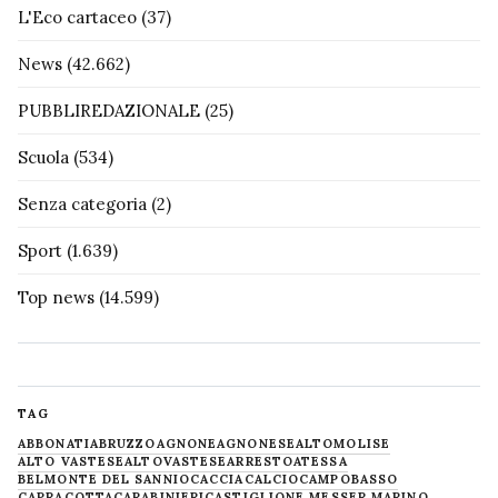
L'Eco cartaceo
(37)
News
(42.662)
PUBBLIREDAZIONALE
(25)
Scuola
(534)
Senza categoria
(2)
Sport
(1.639)
Top news
(14.599)
TAG
ABBONATI
ABRUZZO
AGNONE
AGNONESE
ALTOMOLISE
ALTO VASTESE
ALTOVASTESE
ARRESTO
ATESSA
BELMONTE DEL SANNIO
CACCIA
CALCIO
CAMPOBASSO
CAPRACOTTA
CARABINIERI
CASTIGLIONE MESSER MARINO