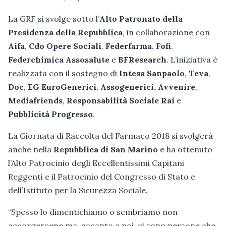
La GRF si svolge sotto l’
Alto Patronato della
Presidenza della Repubblica
, in collaborazione con
Aifa
,
Cdo Opere Sociali
,
Federfarma
,
Fofi
,
Federchimica Assosalute
e
BFResearch
. L’iniziativa è
realizzata con il sostegno di
Intesa Sanpaolo
,
Teva
,
Doc
,
EG EuroGenerici
,
Assogenerici,
Avvenire
,
Mediafriends
,
Responsabilità Sociale Rai
e
Pubblicità Progresso
.
La Giornata di Raccolta del Farmaco 2018 si svolgerà
anche nella
Repubblica di San Marino
e ha ottenuto
l’Alto Patrocinio degli Eccellentissimi Capitani
Reggenti e il Patrocinio del Congresso di Stato e
dell’Istituto per la Sicurezza Sociale.
“Spesso lo dimentichiamo o sembriamo non
accorgercene ma, accanto a noi, ci sono persone che,