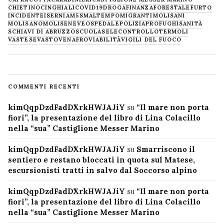
CHIETINO
CINGHIALI
COVID19
DROGA
FINANZA
FORESTALE
FURTO
INCIDENTE
ISERNIA
M5S
MALTEMPO
MIGRANTI
MOLISANI
MOLISANO
MOLISE
NEVE
OSPEDALE
POLIZIA
PROFUGHI
SANITÀ
SCHIAVI DI ABRUZZO
SCUOLA
SELECONTROLLO
TERMOLI
VASTESE
VASTO
VENAFRO
VIABILITÀ
VIGILI DEL FUOCO
COMMENTI RECENTI
kimQqpDzdFadDXrkHWJAJiY
su
“Il mare non porta
fiori”, la presentazione del libro di Lina Colacillo
nella “sua” Castiglione Messer Marino
kimQqpDzdFadDXrkHWJAJiY
su
Smarriscono il
sentiero e restano bloccati in quota sul Matese,
escursionisti tratti in salvo dal Soccorso alpino
kimQqpDzdFadDXrkHWJAJiY
su
“Il mare non porta
fiori”, la presentazione del libro di Lina Colacillo
nella “sua” Castiglione Messer Marino