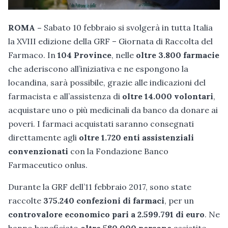
ROMA –
Sabato 10 febbraio si svolgerà in tutta Italia
la XVIII edizione della GRF – Giornata di Raccolta del
Farmaco. In
104 Province
, nelle
oltre 3.800 farmacie
che aderiscono all’iniziativa e ne espongono la
locandina, sarà possibile, grazie alle indicazioni del
farmacista e all’assistenza di
oltre 14.000 volontari
,
acquistare uno o più medicinali da banco da donare ai
poveri. I farmaci acquistati saranno consegnati
direttamente agli
oltre 1.720 enti assistenziali
convenzionati
con la Fondazione Banco
Farmaceutico onlus.
Durante la GRF dell’11 febbraio 2017, sono state
raccolte
375.240 confezioni di farmaci
, per un
controvalore economico pari a 2.599.791 di euro
. Ne
hanno beneficiato
oltre 580.000 persone
assistite