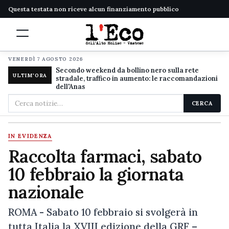
Questa testata non riceve alcun finanziamento pubblico
VENERDÌ 7 AGOSTO 2026
Secondo weekend da bollino nero sulla rete
ULTIM'ORA
stradale, traffico in aumento: le raccomandazioni
dell'Anas
Cerca
CERCA
nel
sito
IN EVIDENZA
Raccolta farmaci, sabato
10 febbraio la giornata
nazionale
ROMA - Sabato 10 febbraio si svolgerà in
tutta Italia la XVIII edizione della GRF –