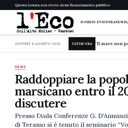
Questa testata non riceve alcun finanziamento pubblico
HOME
IN EVIDENZA
NEWS
GIOVEDÌ 6 AGOSTO 2026
ULTIM'ORA
NEWS
Raddoppiare la popol
marsicano entro il 20
discutere
Presso l’Aula Conferenze G. D'Annunzi
di Teramo si è tenuto il seminario “Vo