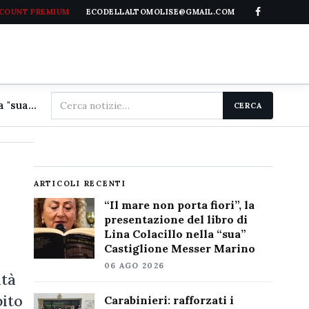
CCOUNT PREMIUM
ECODELLALTOMOLISE@GMAIL.COM
Cerca
"Il mare non porta fiori", la presentazione del libro di Lina Colacillo nella "sua" Castiglione Messer Marino
CERCA
nel
sito
ARTICOLI RECENTI
“Il mare non porta fiori”, la
presentazione del libro di
Lina Colacillo nella “sua”
Castiglione Messer Marino
06 AGO 2026
ità
bito
Carabinieri: rafforzati i