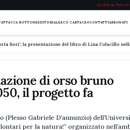
ACCEDI AL TUO A
L'ATTACCA BOTTONE
EDITORIALE
ECO CARTACEO
CONTATTI
ABBONATI
azione di orso bruno
50, il progetto fa
o (Plesso Gabriele D'annunzio) dell’Univers
lontari per la natura!” organizzato nell’am