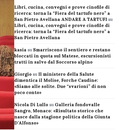
Libri, cucina, convegni e prove cinofile di
ricerca: torna la “Fiera del tartufo nero” a
San Pietro Avellana ANDARE A TARTUFI
su
Libri, cucina, convegni e prove cinofile di
ricerca: torna la “Fiera del tartufo nero” a
San Pietro Avellana
kasia
su
Smarriscono il sentiero e restano
bloccati in quota sul Matese, escursionisti
tratti in salvo dal Soccorso alpino
Giorgio
su
Il ministero della Salute
dimentica il Molise, Forche Caudine:
«Siamo alle solite. Due “svarioni” di non
poco conto»
Nicola Di Lullo
su
Galleria fondovalle
Sangro, Monaco: «Risultato storico che
nasce dalla stagione politica della Giunta
D’Alfonso»