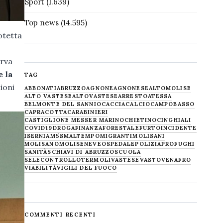
Sport
(1.639)
Top news
(14.595)
otetta
erva
 la
TAG
ioni
ABBONATI
ABRUZZO
AGNONE
AGNONESE
ALTOMOLISE
ALTO VASTESE
ALTOVASTESE
ARRESTO
ATESSA
BELMONTE DEL SANNIO
CACCIA
CALCIO
CAMPOBASSO
CAPRACOTTA
CARABINIERI
CASTIGLIONE MESSER MARINO
CHIETINO
CINGHIALI
COVID19
DROGA
FINANZA
FORESTALE
FURTO
INCIDENTE
ISERNIA
M5S
MALTEMPO
MIGRANTI
MOLISANI
MOLISANO
MOLISE
NEVE
OSPEDALE
POLIZIA
PROFUGHI
SANITÀ
SCHIAVI DI ABRUZZO
SCUOLA
SELECONTROLLO
TERMOLI
VASTESE
VASTO
VENAFRO
VIABILITÀ
VIGILI DEL FUOCO
COMMENTI RECENTI