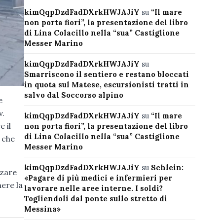
kimQqpDzdFadDXrkHWJAJiY
su
“Il mare
non porta fiori”, la presentazione del libro
di Lina Colacillo nella “sua” Castiglione
Messer Marino
kimQqpDzdFadDXrkHWJAJiY
su
Smarriscono il sentiero e restano bloccati
in quota sul Matese, escursionisti tratti in
salvo dal Soccorso alpino
e
v.
kimQqpDzdFadDXrkHWJAJiY
su
“Il mare
e il
non porta fiori”, la presentazione del libro
di Lina Colacillo nella “sua” Castiglione
 che
Messer Marino
kimQqpDzdFadDXrkHWJAJiY
su
Schlein:
zzare
«Pagare di più medici e infermieri per
nere la
lavorare nelle aree interne. I soldi?
Togliendoli dal ponte sullo stretto di
Messina»