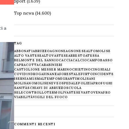
Sport
(1.639)
Top news
(14.600)
i a
TAG
ABBONATI
ABRUZZO
AGNONE
AGNONESE
ALTOMOLISE
ALTO VASTESE
ALTOVASTESE
ARRESTO
ATESSA
BELMONTE DEL SANNIO
CACCIA
CALCIO
CAMPOBASSO
CAPRACOTTA
CARABINIERI
CASTIGLIONE MESSER MARINO
CHIETINO
CINGHIALI
COVID19
DROGA
FINANZA
FORESTALE
FURTO
INCIDENTE
ISERNIA
M5S
MALTEMPO
MIGRANTI
MOLISANI
MOLISANO
MOLISE
NEVE
OSPEDALE
POLIZIA
PROFUGHI
SANITÀ
SCHIAVI DI ABRUZZO
SCUOLA
SELECONTROLLO
TERMOLI
VASTESE
VASTO
VENAFRO
VIABILITÀ
VIGILI DEL FUOCO
COMMENTI RECENTI