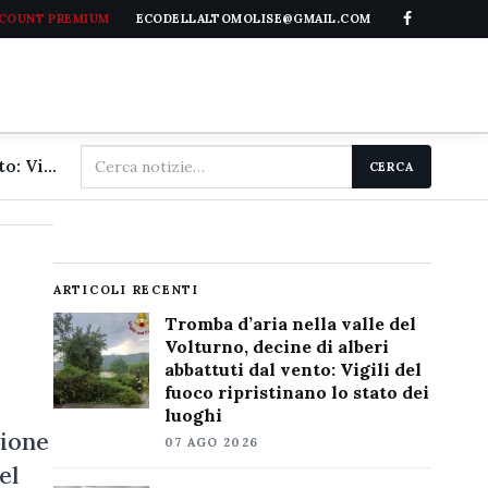
CCOUNT PREMIUM
ECODELLALTOMOLISE@GMAIL.COM
Cerca
Tromba d'aria nella valle del Volturno, decine di alberi abbattuti dal vento: Vigili del fuoco ripristinano lo stato dei luoghi
CERCA
nel
sito
ARTICOLI RECENTI
Tromba d’aria nella valle del
Volturno, decine di alberi
abbattuti dal vento: Vigili del
fuoco ripristinano lo stato dei
luoghi
zione
07 AGO 2026
el