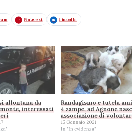
gram
Pinterest
LinkedIn
i allontana da
Randagismo e tutela ami
lmonte, interessati
4 zampe, ad Agnone nas
ieri
associazione di volontar
17
15 Gennaio 2021
nza"
In "In evidenza"