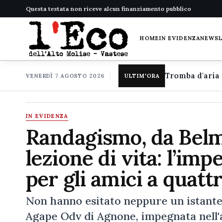
Questa testata non riceve alcun finanziamento pubblico
HOME
IN EVIDENZA
NEWS
VENERDÌ 7 AGOSTO 2026
ULTIM'ORA
IN EVIDENZA
Randagismo, da Belm
lezione di vita: l’i
per gli amici a quat
Non hanno esitato neppure un istante.
Agape Odv di Agnone, impegnata nell'a