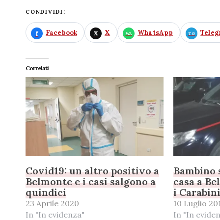
CONDIVIDI:
Facebook
X
WhatsApp
Tele
Correlati
Covid19: un altro positivo a
Bambino s
Belmonte e i casi salgono a
casa a Be
quindici
i Carabin
23 Aprile 2020
10 Luglio 20
In "In evidenza"
In "In evide