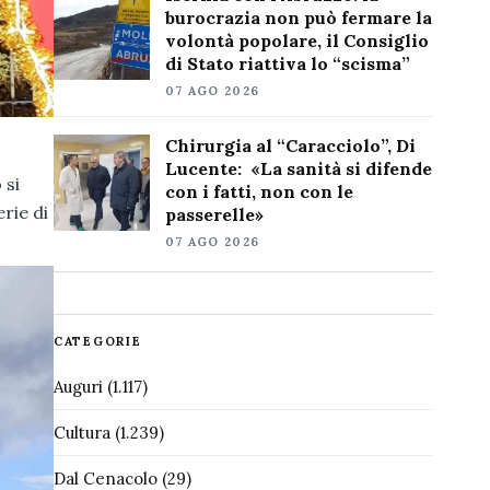
burocrazia non può fermare la
volontà popolare, il Consiglio
di Stato riattiva lo “scisma”
07 AGO 2026
Chirurgia al “Caracciolo”, Di
Lucente: «La sanità si difende
 si
con i fatti, non con le
rie di
passerelle»
07 AGO 2026
CATEGORIE
Auguri
(1.117)
Cultura
(1.239)
Dal Cenacolo
(29)