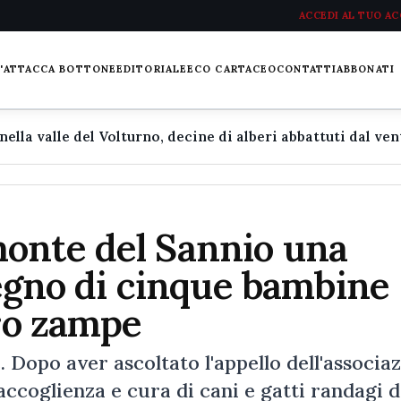
ACCEDI AL TUO A
L'ATTACCA BOTTONE
EDITORIALE
ECO CARTACEO
CONTATTI
ABBONATI
onte del Sannio una
mpegno di cinque bambine
tro zampe
 Dopo aver ascoltato l'appello dell'associa
ccoglienza e cura di cani e gatti randagi d