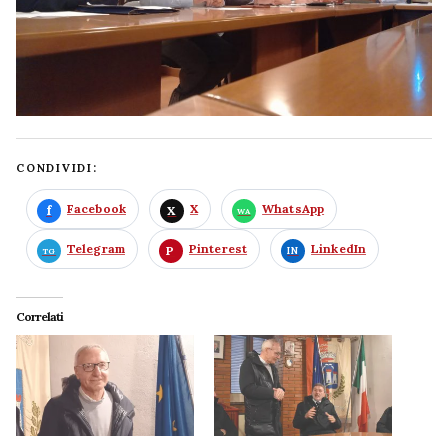
CONDIVIDI:
Facebook
X
WhatsApp
Telegram
Pinterest
LinkedIn
Correlati