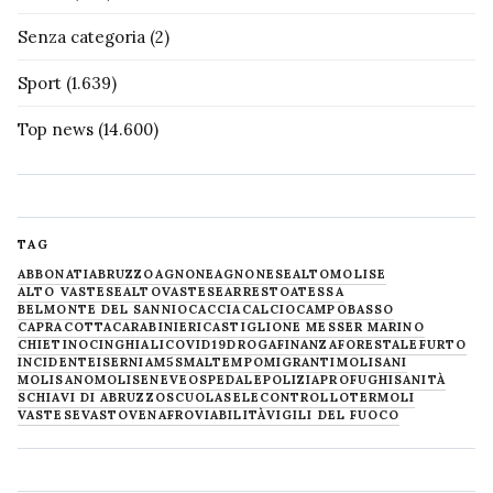
Senza categoria
(2)
Sport
(1.639)
Top news
(14.600)
TAG
ABBONATI
ABRUZZO
AGNONE
AGNONESE
ALTOMOLISE
ALTO VASTESE
ALTOVASTESE
ARRESTO
ATESSA
BELMONTE DEL SANNIO
CACCIA
CALCIO
CAMPOBASSO
CAPRACOTTA
CARABINIERI
CASTIGLIONE MESSER MARINO
CHIETINO
CINGHIALI
COVID19
DROGA
FINANZA
FORESTALE
FURTO
INCIDENTE
ISERNIA
M5S
MALTEMPO
MIGRANTI
MOLISANI
MOLISANO
MOLISE
NEVE
OSPEDALE
POLIZIA
PROFUGHI
SANITÀ
SCHIAVI DI ABRUZZO
SCUOLA
SELECONTROLLO
TERMOLI
VASTESE
VASTO
VENAFRO
VIABILITÀ
VIGILI DEL FUOCO