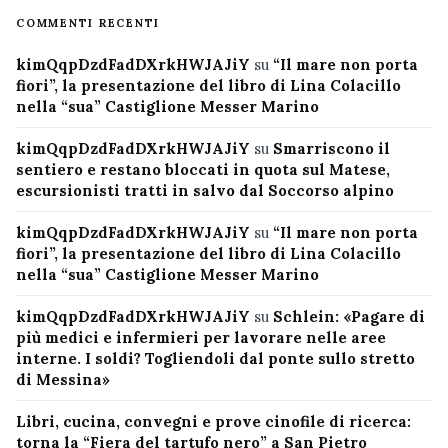
COMMENTI RECENTI
kimQqpDzdFadDXrkHWJAJiY
su
“Il mare non porta
fiori”, la presentazione del libro di Lina Colacillo
nella “sua” Castiglione Messer Marino
kimQqpDzdFadDXrkHWJAJiY
su
Smarriscono il
sentiero e restano bloccati in quota sul Matese,
escursionisti tratti in salvo dal Soccorso alpino
kimQqpDzdFadDXrkHWJAJiY
su
“Il mare non porta
fiori”, la presentazione del libro di Lina Colacillo
nella “sua” Castiglione Messer Marino
kimQqpDzdFadDXrkHWJAJiY
su
Schlein: «Pagare di
più medici e infermieri per lavorare nelle aree
interne. I soldi? Togliendoli dal ponte sullo stretto
di Messina»
Libri, cucina, convegni e prove cinofile di ricerca:
torna la “Fiera del tartufo nero” a San Pietro