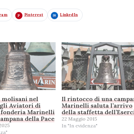
gram
Pinterest
LinkedIn
 molisani nel
Il rintocco di una camp
gli Aviatori di
Marinelli saluta l’arrivo
a fonderia Marinelli
della staffetta dell’Eserc
Campana della Pace
22 Maggio 2015
2025
In "In evidenza"
nza"