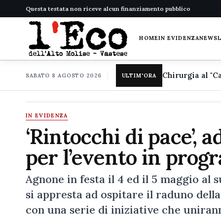
Questa testata non riceve alcun finanziamento pubblico
HOME
IN EVIDENZA
NEWS
SABATO 8 AGOSTO 2026
ULTIM'ORA
IN EVIDENZA
‘Rintocchi di pace’, 
per l’evento in prog
Agnone in festa il 4 ed il 5 maggio al
si appresta ad ospitare il raduno del
con una serie di iniziative che unir