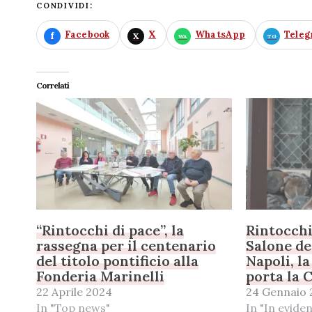
CONDIVIDI:
Facebook
X
WhatsApp
Tele
Correlati
“Rintocchi di pace”, la
Rintocchi
rassegna per il centenario
Salone de
del titolo pontificio alla
Napoli, l
Fonderia Marinelli
porta la 
22 Aprile 2024
24 Gennaio 
In "Top news"
In "In evide