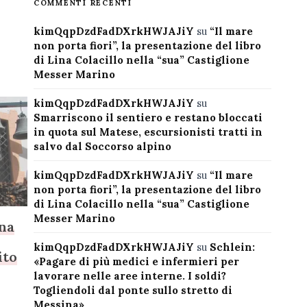
COMMENTI RECENTI
kimQqpDzdFadDXrkHWJAJiY
su
“Il mare
non porta fiori”, la presentazione del libro
di Lina Colacillo nella “sua” Castiglione
Messer Marino
kimQqpDzdFadDXrkHWJAJiY
su
Smarriscono il sentiero e restano bloccati
in quota sul Matese, escursionisti tratti in
salvo dal Soccorso alpino
kimQqpDzdFadDXrkHWJAJiY
su
“Il mare
non porta fiori”, la presentazione del libro
di Lina Colacillo nella “sua” Castiglione
Messer Marino
ana
kimQqpDzdFadDXrkHWJAJiY
su
Schlein:
ito
«Pagare di più medici e infermieri per
lavorare nelle aree interne. I soldi?
Togliendoli dal ponte sullo stretto di
Messina»