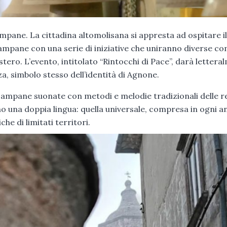
ampane. La cittadina altomolisana si appresta ad ospitare il
mpane con una serie di iniziative che uniranno diverse c
’estero. L’evento, intitolato “Rintocchi di Pace”, darà letter
za, simbolo stesso dell’identità di Agnone.
 campane suonate con metodi e melodie tradizionali delle r
 una doppia lingua: quella universale, compresa in ogni a
he di limitati territori.