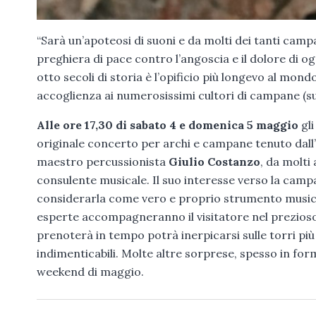
“Sarà un’apoteosi di suoni e da molti dei tanti camp
preghiera di pace contro l’angoscia e il dolore di og
otto secoli di storia è l’opificio più longevo al mo
accoglienza ai numerosissimi cultori di campane (su
Alle ore 17,30 di sabato 4 e domenica 5 maggio
gl
originale concerto per archi e campane tenuto dall’
maestro percussionista
Giulio Costanzo
, da molti
consulente musicale. Il suo interesse verso la camp
considerarla come vero e proprio strumento musical
esperte accompagneranno il visitatore nel prezioso 
prenoterà in tempo potrà inerpicarsi sulle torri pi
indimenticabili. Molte altre sorprese, spesso in fo
weekend di maggio.