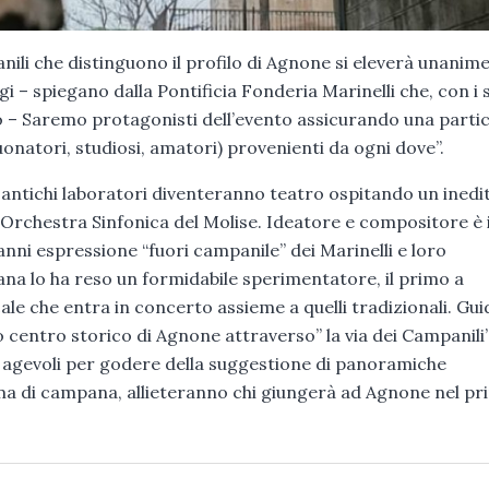
anili che distinguono il profilo di Agnone si eleverà unanim
gi – spiegano dalla Pontificia Fonderia Marinelli che, con i 
ndo – Saremo protagonisti dell’evento assicurando una parti
onatori, studiosi, amatori) provenienti da ogni dove”.
i antichi laboratori diventeranno teatro ospitando un inedi
Orchestra Sinfonica del Molise. Ideatore e compositore è i
 anni espressione “fuori campanile” dei Marinelli e loro
ana lo ha reso un formidabile sperimentatore, il primo a
e che entra in concerto assieme a quelli tradizionali. Gui
centro storico di Agnone attraverso” la via dei Campanili”
ù agevoli per godere della suggestione di panoramiche
rma di campana, allieteranno chi giungerà ad Agnone nel p