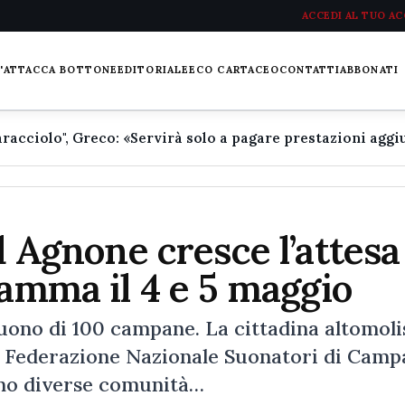
ACCEDI AL TUO A
L'ATTACCA BOTTONE
EDITORIALE
ECO CARTACEO
CONTATTI
ABBONATI
ad Agnone cresce l’attesa
ramma il 4 e 5 maggio
 suono di 100 campane. La cittadina altomol
la Federazione Nazionale Suonatori di Cam
anno diverse comunità…