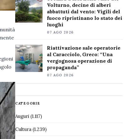
Volturno, decine di alberi
abbattuti dal vento: Vigili del
fuoco ripristinano lo stato dei
luoghi
omunità
07 AGO 2026
almente
Riattivazione sale operatorie
al Caracciolo, Greco: “Una
egioni
vergognosa operazione di
ngolo
propaganda”
07 AGO 2026
CATEGORIE
Auguri
(1.117)
Cultura
(1.239)