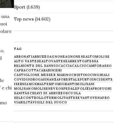
Sport
(1.639)
e una
Top news
(14.602)
suoi
colare
TAG
to,
ABBONATI
ABRUZZO
AGNONE
AGNONESE
ALTOMOLISE
l
ALTO VASTESE
ALTOVASTESE
ARRESTO
ATESSA
BELMONTE DEL SANNIO
CACCIA
CALCIO
CAMPOBASSO
CAPRACOTTA
CARABINIERI
CASTIGLIONE MESSER MARINO
CHIETINO
CINGHIALI
de
COVID19
DROGA
FINANZA
FORESTALE
FURTO
INCIDENTE
ISERNIA
M5S
MALTEMPO
MIGRANTI
MOLISANI
 e chi
MOLISANO
MOLISE
NEVE
OSPEDALE
POLIZIA
PROFUGHI
SANITÀ
SCHIAVI DI ABRUZZO
SCUOLA
SELECONTROLLO
TERMOLI
VASTESE
VASTO
VENAFRO
rimo
VIABILITÀ
VIGILI DEL FUOCO