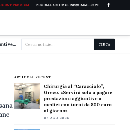
CCOUNT PREMIUM
ECODELLALTOMOLISE@GMAIL.COM
Cerca
Chirurgia al "Caracciolo", Greco: «Servirà solo a pagare prestazioni aggiuntive a medici con turni da 800 euro al giorno»
CERCA
nel
sito
ARTICOLI RECENTI
Chirurgia al “Caracciolo”,
Greco: «Servirà solo a pagare
prestazioni aggiuntive a
isana
medici con turni da 800 euro
al giorno»
pane
08 AGO 2026