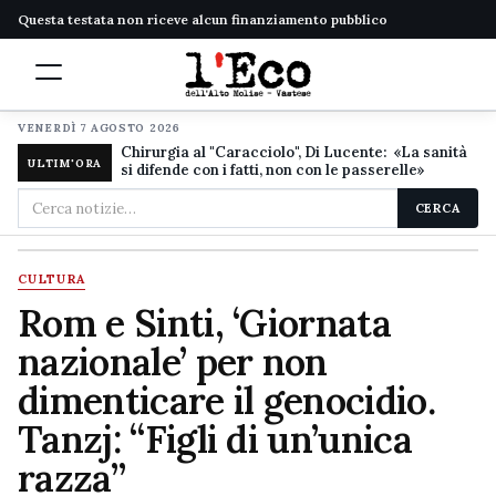
Questa testata non riceve alcun finanziamento pubblico
VENERDÌ 7 AGOSTO 2026
Chirurgia al "Caracciolo", Di Lucente: «La sanità
ULTIM'ORA
si difende con i fatti, non con le passerelle»
Cerca
CERCA
nel
sito
CULTURA
Rom e Sinti, ‘Giornata
nazionale’ per non
dimenticare il genocidio.
Tanzj: “Figli di un’unica
razza”