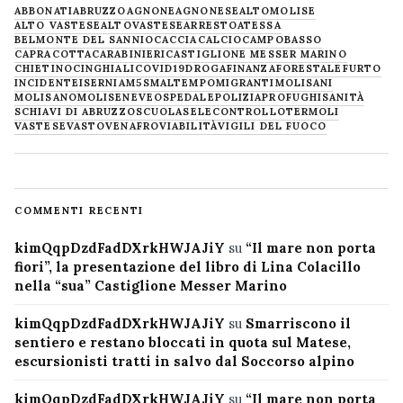
ABBONATI
ABRUZZO
AGNONE
AGNONESE
ALTOMOLISE
ALTO VASTESE
ALTOVASTESE
ARRESTO
ATESSA
BELMONTE DEL SANNIO
CACCIA
CALCIO
CAMPOBASSO
CAPRACOTTA
CARABINIERI
CASTIGLIONE MESSER MARINO
CHIETINO
CINGHIALI
COVID19
DROGA
FINANZA
FORESTALE
FURTO
INCIDENTE
ISERNIA
M5S
MALTEMPO
MIGRANTI
MOLISANI
MOLISANO
MOLISE
NEVE
OSPEDALE
POLIZIA
PROFUGHI
SANITÀ
SCHIAVI DI ABRUZZO
SCUOLA
SELECONTROLLO
TERMOLI
VASTESE
VASTO
VENAFRO
VIABILITÀ
VIGILI DEL FUOCO
COMMENTI RECENTI
kimQqpDzdFadDXrkHWJAJiY
su
“Il mare non porta
fiori”, la presentazione del libro di Lina Colacillo
nella “sua” Castiglione Messer Marino
kimQqpDzdFadDXrkHWJAJiY
su
Smarriscono il
sentiero e restano bloccati in quota sul Matese,
escursionisti tratti in salvo dal Soccorso alpino
kimQqpDzdFadDXrkHWJAJiY
su
“Il mare non porta