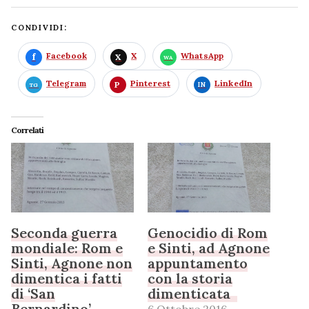
CONDIVIDI:
Facebook
X
WhatsApp
Telegram
Pinterest
LinkedIn
Correlati
Seconda guerra
Genocidio di Rom
mondiale: Rom e
e Sinti, ad Agnone
Sinti, Agnone non
appuntamento
dimentica i fatti
con la storia
di ‘San
dimenticata
Bernardino’