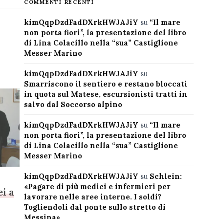
COMMENTI RECENTI
kimQqpDzdFadDXrkHWJAJiY
su
“Il mare
non porta fiori”, la presentazione del libro
di Lina Colacillo nella “sua” Castiglione
Messer Marino
kimQqpDzdFadDXrkHWJAJiY
su
Smarriscono il sentiero e restano bloccati
in quota sul Matese, escursionisti tratti in
salvo dal Soccorso alpino
kimQqpDzdFadDXrkHWJAJiY
su
“Il mare
non porta fiori”, la presentazione del libro
di Lina Colacillo nella “sua” Castiglione
Messer Marino
kimQqpDzdFadDXrkHWJAJiY
su
Schlein:
«Pagare di più medici e infermieri per
ei a
lavorare nelle aree interne. I soldi?
Togliendoli dal ponte sullo stretto di
Messina»