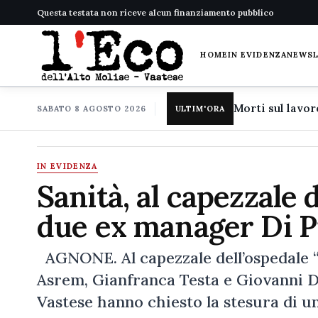
Questa testata non riceve alcun finanziamento pubblico
HOME
IN EVIDENZA
NEWS
SABATO 8 AGOSTO 2026
ULTIM'ORA
IN EVIDENZA
Sanità, al capezzale d
due ex manager Di Pi
AGNONE. Al capezzale dell’ospedale “C
Asrem, Gianfranca Testa e Giovanni Di 
Vastese hanno chiesto la stesura di u