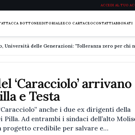
ACCEDI AL TUO A
L'ATTACCA BOTTONE
EDITORIALE
ECO CARTACEO
CONTATTI
ABBONATI
el ‘Caracciolo’ arrivano 
lla e Testa
aracciolo” anche i due ex dirigenti della
Pilla. Ad entrambi i sindaci dell’alto Molis
n progetto credibile per salvare e…