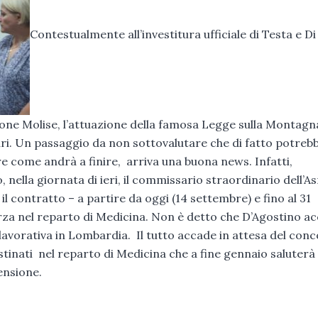
Contestualmente all’investitura ufficiale di Testa e Di P
gione Molise, l’attuazione della famosa Legge sulla Montagn
itari. Un passaggio da non sottovalutare che di fatto potreb
re come andrà a finire, arriva una buona news. Infatti,
nella giornata di ieri, il commissario straordinario dell’A
 contratto – a partire da oggi (14 settembre) e fino al 31
rza nel reparto di Medicina. Non è detto che D’Agostino ac
 lavorativa in Lombardia. Il tutto accade in attesa del con
inati nel reparto di Medicina che a fine gennaio saluterà 
ensione.