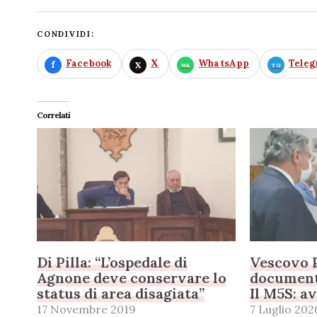
CONDIVIDI:
Facebook
X
WhatsApp
Tele
Correlati
Di Pilla: “L’ospedale di
Vescovo 
Agnone deve conservare lo
document
status di area disagiata”
Il M5S: av
17 Novembre 2019
7 Luglio 202