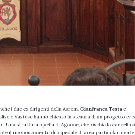
nche i due ex dirigenti della Asrem,
Gianfranca Testa
e
Molise e Vastese hanno chiesto la stesura di un progetto cred
rio. Una struttura, quella di Agnone, che rischia la cancellaz
ante il riconoscimento di ospedale di area particolarmente