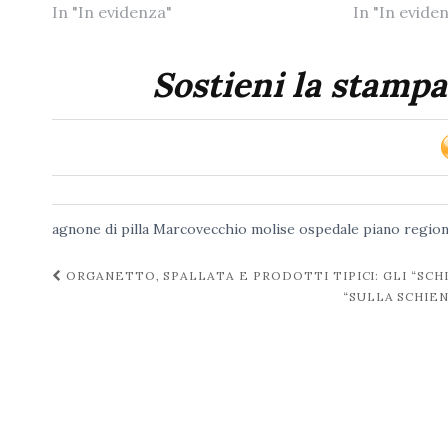
In "In evidenza"
In "In evide
Sostieni la stampa
agnone
di pilla
Marcovecchio
molise
ospedale
piano
regio
Navigazione
ORGANETTO, SPALLATA E PRODOTTI TIPICI: GLI “SCH
“SULLA SCHIE
post