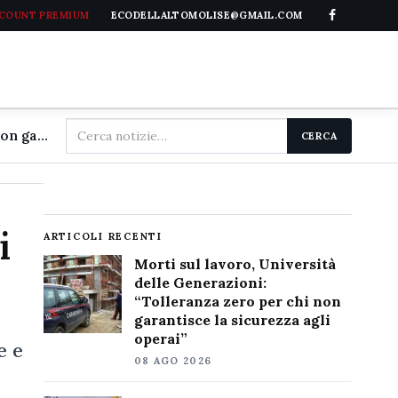
CCOUNT PREMIUM
ECODELLALTOMOLISE@GMAIL.COM
Cerca
Morti sul lavoro, Università delle Generazioni: "Tolleranza zero per chi non garantisce la sicurezza agli operai"
CERCA
nel
sito
i
ARTICOLI RECENTI
Morti sul lavoro, Università
delle Generazioni:
“Tolleranza zero per chi non
garantisce la sicurezza agli
operai”
e e
08 AGO 2026