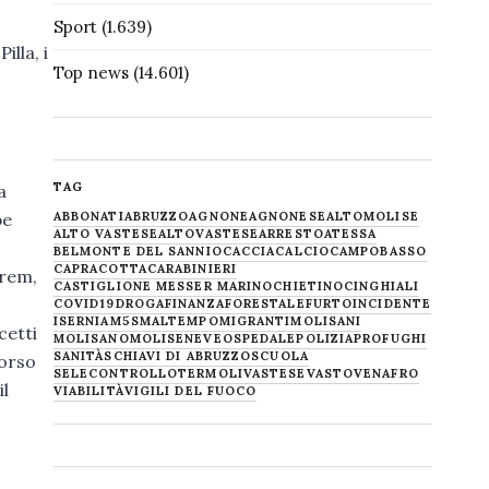
Sport
(1.639)
illa, i
Top news
(14.601)
TAG
a
be
ABBONATI
ABRUZZO
AGNONE
AGNONESE
ALTOMOLISE
ALTO VASTESE
ALTOVASTESE
ARRESTO
ATESSA
BELMONTE DEL SANNIO
CACCIA
CALCIO
CAMPOBASSO
CAPRACOTTA
CARABINIERI
srem,
CASTIGLIONE MESSER MARINO
CHIETINO
CINGHIALI
COVID19
DROGA
FINANZA
FORESTALE
FURTO
INCIDENTE
ISERNIA
M5S
MALTEMPO
MIGRANTI
MOLISANI
cetti
MOLISANO
MOLISE
NEVE
OSPEDALE
POLIZIA
PROFUGHI
SANITÀ
SCHIAVI DI ABRUZZO
SCUOLA
corso
SELECONTROLLO
TERMOLI
VASTESE
VASTO
VENAFRO
il
VIABILITÀ
VIGILI DEL FUOCO