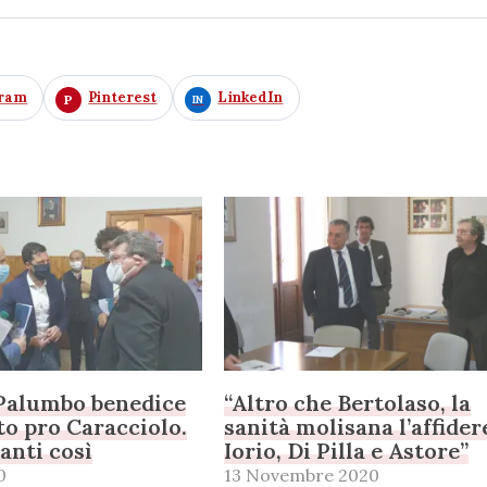
gram
Pinterest
LinkedIn
Palumbo benedice
“Altro che Bertolaso, la
o pro Caracciolo.
sanità molisana l’affider
anti così
Iorio, Di Pilla e Astore”
0
13 Novembre 2020