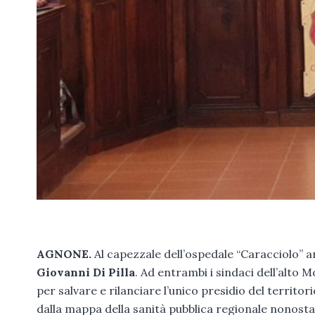
AGNONE.
Al capezzale dell’ospedale “Caracciolo” a
Giovanni Di Pilla
. Ad entrambi i sindaci dell’alto 
per salvare e rilanciare l’unico presidio del territo
dalla mappa della sanità pubblica regionale nonost