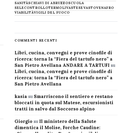
SANITÀ
SCHIAVI DI ABRUZZO
SCUOLA
SELECONTROLLO
TERMOLI
VASTESE
VASTO
VENAFRO
VIABILITÀ
VIGILI DEL FUOCO
COMMENTI RECENTI
Libri, cucina, convegni e prove cinofile di
ricerca: torna la “Fiera del tartufo nero” a
San Pietro Avellana ANDARE A TARTUFI
su
Libri, cucina, convegni e prove cinofile di
ricerca: torna la “Fiera del tartufo nero” a
San Pietro Avellana
kasia
su
Smarriscono il sentiero e restano
bloccati in quota sul Matese, escursionisti
tratti in salvo dal Soccorso alpino
Giorgio
su
Il ministero della Salute
dimentica il Molise, Forche Caudine: