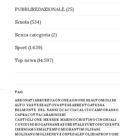
PUBBLIREDAZIONALE
(25)
Scuola
(534)
Senza categoria
(2)
Sport
(1.639)
Top news
(14.597)
TAG
ABBONATI
ABRUZZO
AGNONE
AGNONESE
ALTOMOLISE
ALTO VASTESE
ALTOVASTESE
ARRESTO
ATESSA
BELMONTE DEL SANNIO
CACCIA
CALCIO
CAMPOBASSO
CAPRACOTTA
CARABINIERI
CASTIGLIONE MESSER MARINO
CHIETINO
CINGHIALI
COVID19
DROGA
FINANZA
FORESTALE
FURTO
INCIDENTE
ISERNIA
M5S
MALTEMPO
MIGRANTI
MOLISANI
MOLISANO
MOLISE
NEVE
OSPEDALE
POLIZIA
PROFUGHI