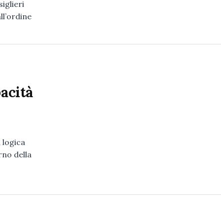
iglieri
all’ordine
pacità
 logica
rno della
-