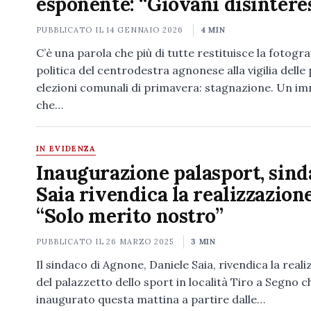
esponente: “Giovani disintere
PUBBLICATO IL
14 GENNAIO 2026
4 MIN
C’è una parola che più di tutte restituisce la fotogra
politica del centrodestra agnonese alla vigilia dell
elezioni comunali di primavera: stagnazione. Un i
che…
IN EVIDENZA
Inaugurazione palasport, sind
Saia rivendica la realizzazione
“Solo merito nostro”
PUBBLICATO IL
26 MARZO 2025
3 MIN
Il sindaco di Agnone, Daniele Saia, rivendica la real
del palazzetto dello sport in località Tiro a Segno c
inaugurato questa mattina a partire dalle…