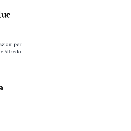
due
ezioni per
te Alfredo
a