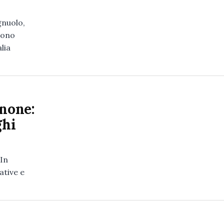
gnuolo,
Sono
lia
gnone:
ghi
 In
ative e