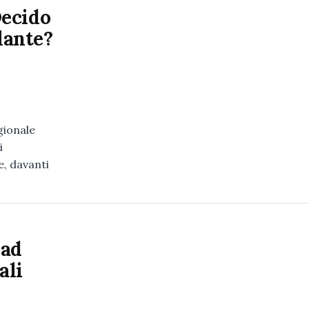
Decido
lante?
gionale
i
e, davanti
 ad
ali