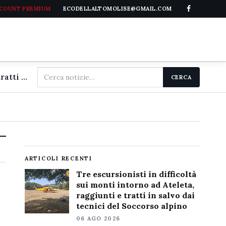
CCOUNT PREMIUM
ECODELLALTOMOLISE@GMAIL.COM
Cerca
Tre escursionisti in difficoltà sui monti intorno ad Ateleta, raggiunti e tratti in salvo dai tecnici del Soccorso alpino
CERCA
nel
sito
ARTICOLI RECENTI
Tre escursionisti in difficoltà
sui monti intorno ad Ateleta,
raggiunti e tratti in salvo dai
tecnici del Soccorso alpino
06 AGO 2026