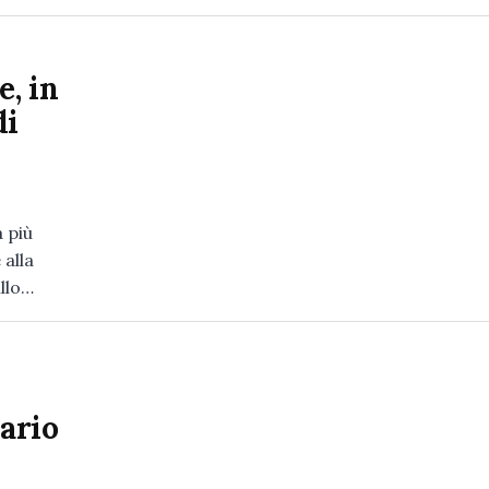
e, in
di
à più
 alla
llo…
tario