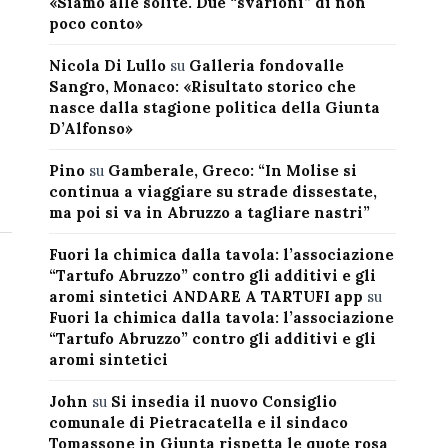
«Siamo alle solite. Due “svarioni” di non
poco conto»
Nicola Di Lullo
su
Galleria fondovalle
Sangro, Monaco: «Risultato storico che
nasce dalla stagione politica della Giunta
D’Alfonso»
Pino
su
Gamberale, Greco: “In Molise si
continua a viaggiare su strade dissestate,
ma poi si va in Abruzzo a tagliare nastri”
Fuori la chimica dalla tavola: l’associazione
“Tartufo Abruzzo” contro gli additivi e gli
aromi sintetici ANDARE A TARTUFI app
su
Fuori la chimica dalla tavola: l’associazione
“Tartufo Abruzzo” contro gli additivi e gli
aromi sintetici
John
su
Si insedia il nuovo Consiglio
comunale di Pietracatella e il sindaco
Tomassone in Giunta rispetta le quote rosa