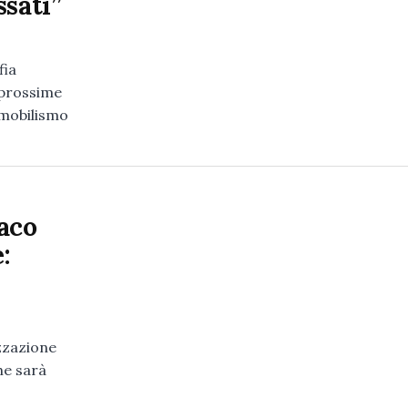
ssati”
fia
e prossime
mmobilismo
aco
:
izzazione
he sarà