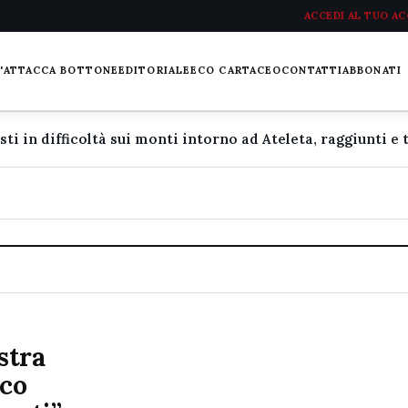
ACCEDI AL TUO A
L'ATTACCA BOTTONE
EDITORIALE
ECO CARTACEO
CONTATTI
ABBONATI
stra
ico