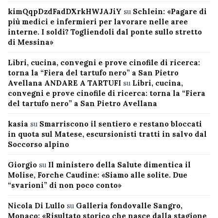
kimQqpDzdFadDXrkHWJAJiY
su
Schlein: «Pagare di
più medici e infermieri per lavorare nelle aree
interne. I soldi? Togliendoli dal ponte sullo stretto
di Messina»
Libri, cucina, convegni e prove cinofile di ricerca:
torna la “Fiera del tartufo nero” a San Pietro
Avellana ANDARE A TARTUFI
su
Libri, cucina,
convegni e prove cinofile di ricerca: torna la “Fiera
del tartufo nero” a San Pietro Avellana
kasia
su
Smarriscono il sentiero e restano bloccati
in quota sul Matese, escursionisti tratti in salvo dal
Soccorso alpino
Giorgio
su
Il ministero della Salute dimentica il
Molise, Forche Caudine: «Siamo alle solite. Due
“svarioni” di non poco conto»
Nicola Di Lullo
su
Galleria fondovalle Sangro,
Monaco: «Risultato storico che nasce dalla stagione