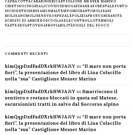
CAPRACOTTA
CARABINIERI
CASTIGLIONE MESSER MARINO
CHIETINO
CINGHIALI
COVID19
DROGA
FINANZA
FORESTALE
FURTO
INCIDENTE
ISERNIA
M5S
MALTEMPO
MIGRANTI
MOLISANI
MOLISANO
MOLISE
NEVE
OSPEDALE
POLIZIA
PROFUGHI
SANITÀ
SCHIAVI DI ABRUZZO
SCUOLA
SELECONTROLLO
TERMOLI
VASTESE
VASTO
VENAFRO
VIABILITÀ
VIGILI DEL FUOCO
COMMENTI RECENTI
kimQqpDzdFadDXrkHWJAJiY
su
“Il mare non porta
fiori”, la presentazione del libro di Lina Colacillo
nella “sua” Castiglione Messer Marino
kimQqpDzdFadDXrkHWJAJiY
su
Smarriscono il
sentiero e restano bloccati in quota sul Matese,
escursionisti tratti in salvo dal Soccorso alpino
kimQqpDzdFadDXrkHWJAJiY
su
“Il mare non porta
fiori”, la presentazione del libro di Lina Colacillo
nella “sua” Castiglione Messer Marino