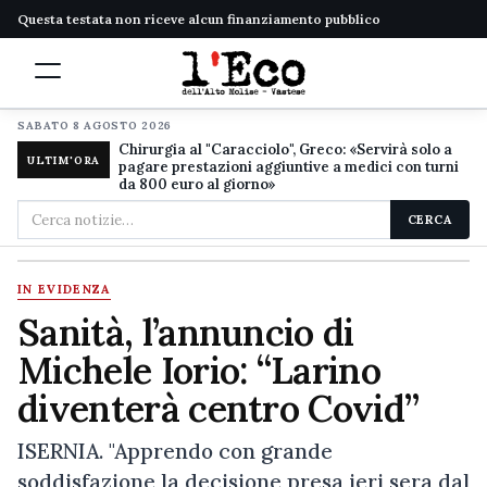
Questa testata non riceve alcun finanziamento pubblico
SABATO 8 AGOSTO 2026
Chirurgia al "Caracciolo", Greco: «Servirà solo a
ULTIM'ORA
pagare prestazioni aggiuntive a medici con turni
da 800 euro al giorno»
Cerca
CERCA
nel
sito
IN EVIDENZA
Sanità, l’annuncio di
Michele Iorio: “Larino
diventerà centro Covid”
ISERNIA. "Apprendo con grande
soddisfazione la decisione presa ieri sera dal