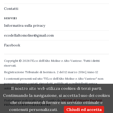
Contatti
SERVIZI
Informativa sulla privacy
ecodellaltomolise@gmail.com
Facebook
Copyright © 2026 l'Eco dell'Alto Molise e Alto Vastese. Tutti i diritti
riservati.
Registrazione Tribunale di Isernia n. 2 del 12 marzo 2014 | Anno 12
I contenuti presenti sul sito "l'Eco dell'Alto Molise e Alto Vastese" non
possono essere copiati, riprodotti, pubblicati o redistribuiti senza
Il nostro sito web utilizza cookies di terzi parti.
autorizzazione espressa degli autori.
Continuando la navigazione, si accetta l uso dei cookies
Piattaforma web realizzata e gestita da
VPONE di Vittorio Paoletti
che ci consente di fornire un servizio ottimale e
PRIVACY
CONTATTI
REDAZIONE
contenuti personalizzati.
Chiudi ed accetta