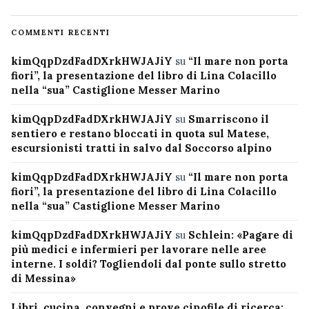
COMMENTI RECENTI
kimQqpDzdFadDXrkHWJAJiY
su
“Il mare non porta
fiori”, la presentazione del libro di Lina Colacillo
nella “sua” Castiglione Messer Marino
kimQqpDzdFadDXrkHWJAJiY
su
Smarriscono il
sentiero e restano bloccati in quota sul Matese,
escursionisti tratti in salvo dal Soccorso alpino
kimQqpDzdFadDXrkHWJAJiY
su
“Il mare non porta
fiori”, la presentazione del libro di Lina Colacillo
nella “sua” Castiglione Messer Marino
kimQqpDzdFadDXrkHWJAJiY
su
Schlein: «Pagare di
più medici e infermieri per lavorare nelle aree
interne. I soldi? Togliendoli dal ponte sullo stretto
di Messina»
Libri, cucina, convegni e prove cinofile di ricerca: