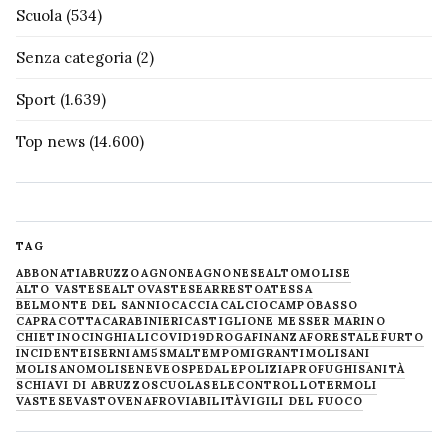
Scuola
(534)
Senza categoria
(2)
Sport
(1.639)
Top news
(14.600)
TAG
ABBONATI
ABRUZZO
AGNONE
AGNONESE
ALTOMOLISE
ALTO VASTESE
ALTOVASTESE
ARRESTO
ATESSA
BELMONTE DEL SANNIO
CACCIA
CALCIO
CAMPOBASSO
CAPRACOTTA
CARABINIERI
CASTIGLIONE MESSER MARINO
CHIETINO
CINGHIALI
COVID19
DROGA
FINANZA
FORESTALE
FURTO
INCIDENTE
ISERNIA
M5S
MALTEMPO
MIGRANTI
MOLISANI
MOLISANO
MOLISE
NEVE
OSPEDALE
POLIZIA
PROFUGHI
SANITÀ
SCHIAVI DI ABRUZZO
SCUOLA
SELECONTROLLO
TERMOLI
VASTESE
VASTO
VENAFRO
VIABILITÀ
VIGILI DEL FUOCO