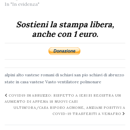
In "In evidenza"
Sostieni la stampa libera,
anche con 1 euro.
alpini
alto vastese
romani di schiavi
san pio
schiavi di abruzzo
state in casa
vastese
Vasto
ventilatore polmonare
Navigazione
COVID19 IN ABRUZZO: RISPETTO A IERI SI REGISTRA UN
post
AUMENTO DI APPENA 18 NUOVI CASI
ULTIM’ORA/CASA RIPOSO AGNONE, ANZIANI POSITIVI A
COVID-19 TRASFERITI A VENAFRO