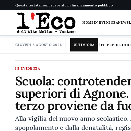
Questa testata non riceve alcun finanziamento pubblico
HOME
IN EVIDENZA
NEWS
GIOVEDÌ 6 AGOSTO 2026
ULTIM'ORA
IN EVIDENZA
Scuola: controtende
superiori di Agnone.
terzo proviene da fuo
Alla vigilia del nuovo anno scolastico,
spopolamento e dalla denatalità, regis