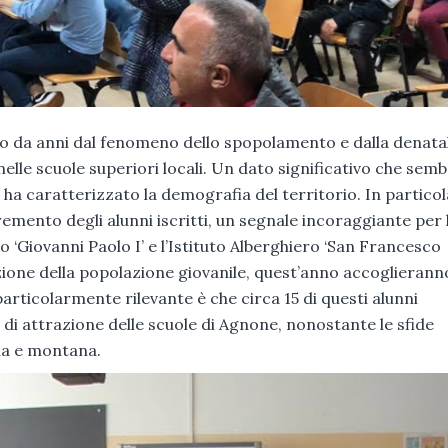
itto da anni dal fenomeno dello spopolamento e dalla denatal
nelle scuole superiori locali. Un dato significativo che sem
ha caratterizzato la demografia del territorio. In particola
cremento degli alunni iscritti, un segnale incoraggiante per 
ico ‘Giovanni Paolo I’ e l’Istituto Alberghiero ‘San Francesco
duzione della popolazione giovanile, quest’anno accoglierann
articolarmente rilevante è che circa 15 di questi alunni
di attrazione delle scuole di Agnone, nonostante le sfide
rna e montana.