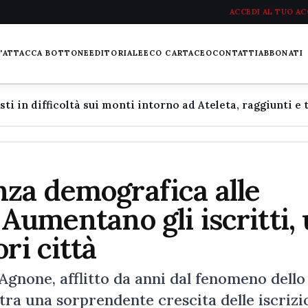
ACCEDI AL TUO A
L'ATTACCA BOTTONE
EDITORIALE
ECO CARTACEO
CONTATTI
ABBONATI
nza demografica alle
 Aumentano gli iscritti,
ri città
 Agnone, afflitto da anni dal fenomeno dello
tra una sorprendente crescita delle iscrizi