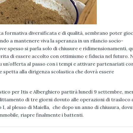
rta formativa diversificata e di qualità, sembrano poter gio
endo a mantenere viva la speranza in un rilancio socio-
dove spesso si parla solo di chiusure e ridimensionamenti, q
rita di essere accolto con ottimismo e fiducia nel futuro. 
 un’offerta al passo con i tempi e attivare partenariati co
 spetta alla dirigenza scolastica che dovrà essere
stico per Itis e Alberghiero partirà lunedì 9 settembre, me
littamento di tre giorni dovuto alle operazioni di trasloco 
 I, al plesso di Maiella, che dopo un anno di chiusura, dovu
obile, riapre finalmente i battenti.