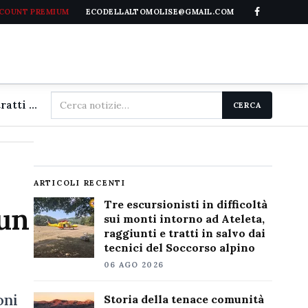
CCOUNT PREMIUM
ECODELLALTOMOLISE@GMAIL.COM
Cerca
Tre escursionisti in difficoltà sui monti intorno ad Ateleta, raggiunti e tratti in salvo dai tecnici del Soccorso alpino
CERCA
nel
sito
ARTICOLI RECENTI
Tre escursionisti in difficoltà
 un
sui monti intorno ad Ateleta,
raggiunti e tratti in salvo dai
tecnici del Soccorso alpino
06 AGO 2026
oni
Storia della tenace comunità