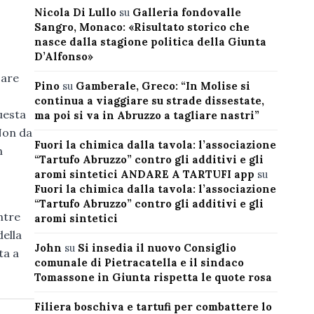
Nicola Di Lullo
su
Galleria fondovalle
Sangro, Monaco: «Risultato storico che
nasce dalla stagione politica della Giunta
D’Alfonso»
care
Pino
su
Gamberale, Greco: “In Molise si
continua a viaggiare su strade dissestate,
uesta
ma poi si va in Abruzzo a tagliare nastri”
Non da
Fuori la chimica dalla tavola: l’associazione
n
“Tartufo Abruzzo” contro gli additivi e gli
aromi sintetici ANDARE A TARTUFI app
su
Fuori la chimica dalla tavola: l’associazione
“Tartufo Abruzzo” contro gli additivi e gli
ntre
aromi sintetici
della
John
su
Si insedia il nuovo Consiglio
ta a
comunale di Pietracatella e il sindaco
Tomassone in Giunta rispetta le quote rosa
Filiera boschiva e tartufi per combattere lo