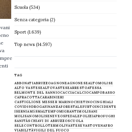
Scuola
(534)
Senza categoria
(2)
ovani
Sport
(1.639)
meno
he
Top news
(14.597)
va
sempre
enti
TAG
ABBONATI
ABRUZZO
AGNONE
AGNONESE
ALTOMOLISE
ALTO VASTESE
ALTOVASTESE
ARRESTO
ATESSA
BELMONTE DEL SANNIO
CACCIA
CALCIO
CAMPOBASSO
CAPRACOTTA
CARABINIERI
CASTIGLIONE MESSER MARINO
CHIETINO
CINGHIALI
COVID19
DROGA
FINANZA
FORESTALE
FURTO
INCIDENTE
ISERNIA
M5S
MALTEMPO
MIGRANTI
MOLISANI
MOLISANO
MOLISE
NEVE
OSPEDALE
POLIZIA
PROFUGHI
SANITÀ
SCHIAVI DI ABRUZZO
SCUOLA
SELECONTROLLO
TERMOLI
VASTESE
VASTO
VENAFRO
VIABILITÀ
VIGILI DEL FUOCO