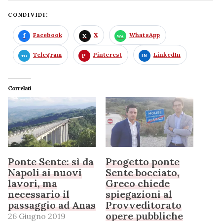
CONDIVIDI:
Facebook
X
WhatsApp
Telegram
Pinterest
LinkedIn
Correlati
Ponte Sente: sì da
Progetto ponte
Napoli ai nuovi
Sente bocciato,
lavori, ma
Greco chiede
necessario il
spiegazioni al
passaggio ad Anas
Provveditorato
opere pubbliche
26 Giugno 2019