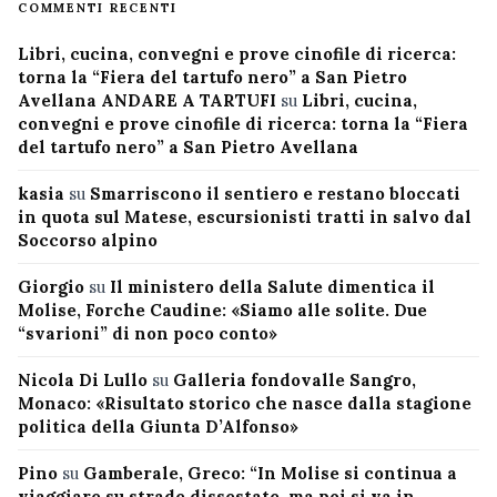
COMMENTI RECENTI
Libri, cucina, convegni e prove cinofile di ricerca:
torna la “Fiera del tartufo nero” a San Pietro
Avellana ANDARE A TARTUFI
su
Libri, cucina,
convegni e prove cinofile di ricerca: torna la “Fiera
del tartufo nero” a San Pietro Avellana
kasia
su
Smarriscono il sentiero e restano bloccati
in quota sul Matese, escursionisti tratti in salvo dal
Soccorso alpino
Giorgio
su
Il ministero della Salute dimentica il
Molise, Forche Caudine: «Siamo alle solite. Due
“svarioni” di non poco conto»
Nicola Di Lullo
su
Galleria fondovalle Sangro,
Monaco: «Risultato storico che nasce dalla stagione
politica della Giunta D’Alfonso»
Pino
su
Gamberale, Greco: “In Molise si continua a
viaggiare su strade dissestate, ma poi si va in