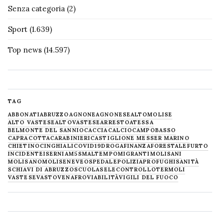
Senza categoria
(2)
Sport
(1.639)
Top news
(14.597)
TAG
ABBONATI
ABRUZZO
AGNONE
AGNONESE
ALTOMOLISE
ALTO VASTESE
ALTOVASTESE
ARRESTO
ATESSA
BELMONTE DEL SANNIO
CACCIA
CALCIO
CAMPOBASSO
CAPRACOTTA
CARABINIERI
CASTIGLIONE MESSER MARINO
CHIETINO
CINGHIALI
COVID19
DROGA
FINANZA
FORESTALE
FURTO
INCIDENTE
ISERNIA
M5S
MALTEMPO
MIGRANTI
MOLISANI
MOLISANO
MOLISE
NEVE
OSPEDALE
POLIZIA
PROFUGHI
SANITÀ
SCHIAVI DI ABRUZZO
SCUOLA
SELECONTROLLO
TERMOLI
VASTESE
VASTO
VENAFRO
VIABILITÀ
VIGILI DEL FUOCO